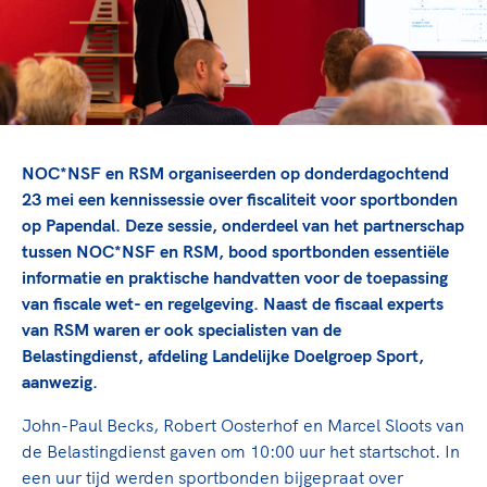
TeamNL Academie Kalender
Veilige en integere sport
Sportonderzoek
Diversiteit en inclusie
Sportakkoord II
Gezonde sportomgeving
Kennisaanbod TeamNL Experts
Duurzaamheid
TeamNL Sport Science Centre
Bekwaam sportkader
Game Changer
NOC*NSF en RSM organiseerden op donderdagochtend
Vitale clubs en bestuurlijk kader
TeamNL kids
Olympische Spelen LA28
23 mei een kennissessie over fiscaliteit voor sportbonden
Olympische geschiedenis
Paralympische Spelen LA28
op Papendal. Deze sessie, onderdeel van het partnerschap
tussen NOC*NSF en RSM, bood sportbonden essentiële
Sportmatch
Europese Spelen Istanbul 2027
informatie en praktische handvatten voor de toepassing
Clubacties
Nieuwspagina
van fiscale wet- en regelgeving. Naast de fiscaal experts
Handboek Wet- en Regelgeving
Columns
van RSM waren er ook specialisten van de
Topsportbeleid
Opleidingen en trainingen
Belastingdienst, afdeling Landelijke Doelgroep Sport,
Topsportfinanciering
aanwezig.
Maatschappelijke waarde topsport
High5 Stappenplan
John-Paul Becks, Robert Oosterhof en Marcel Sloots van
Top teamsportcompetities
Sport gaat niet vanzelf
de Belastingdienst gaven om 10:00 uur het startschot. In
Ruimte voor sport
een uur tijd werden sportbonden bijgepraat over