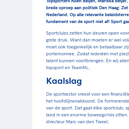
Topsporters Koen Beijen, Mariska Beije
brede oproep aan politiek Den Haag: Zet 
Nederland. Op alle relevante beleidsterr
fundament van de sport niet af! Sport gaa
Sportclubs zetten hun deuren open voo
grote druk. Want dan moeten er wel vold
moet ook toegankelijk en betaalbaar zi
portemonnee. Zodat iederéén met plezie
talent kunnen voortbrengen. En wij alle
topsport en TeamNL.
Kaalslag
De sportsector vreest voor een financi
het hoofdlijnenakkoord. De formerende 
van de sport. Dat gaat élke sportclub, 
land in een enorme beweegcrisis zitten
directeur Marc van den Tweel.