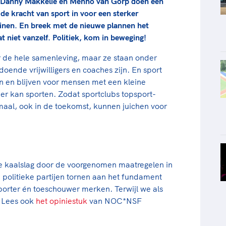
r, Danny Makkelie en Menno van Gorp doen een
de kracht van sport in voor een sterker
einen. En breek met de nieuwe plannen het
t niet vanzelf. Politiek, kom in beweging!
r de hele samenleving, maar ze staan onder
oende vrijwilligers en coaches zijn. En sport
jn en blijven voor mensen met een kleine
r kan sporten. Zodat sportclubs topsport-
maal, ook in de toekomst, kunnen juichen voor
ële kaalslag door de voorgenomen maatregelen in
politieke partijen tornen aan het fundament
sporter én toeschouwer merken. Terwijl we als
. Lees ook
het opiniestuk
van NOC*NSF