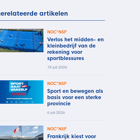
rder
moeder of de hockeywedstrijd
erelateerde artikelen
 je buurjongen.
es verder
NOC*NSF
Verlos het midden- en
kleinbedrijf van de
rekening voor
sportblessures
15 juli 2026
NOC*NSF
Sport en bewegen als
basis voor een sterke
provincie
6 juli 2026
NOC*NSF
Frankrijk kiest voor