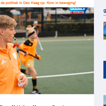
 de politiek in Den Haag op: Kom in beweging!
rt
Lees ve
je 
g
van
Le
kader