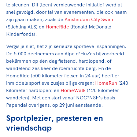
Clubondersteuning
Sport verenigt. Op sportclubs, pleintjes, tijdens
De TeamNL Academie
te steunen. Dit (toen) vernieuwende initiatief werd al
een rondje fietsen, door samen te skaten of naar
Beroepskrachten
snel gevolgd, door tal van evenementen, die ook naam
de sportschool te gaan. Door samen te juichen
De TeamNL Academie biedt een leer- en
zijn gaan maken, zoals de
Amsterdam City Swim
voor Sifan Hassan, Rico Verhoeven, Diede de
ontwikkelprogramma voor de volgende functies
(Stichting ALS) en
HomeRide
(Ronald McDonald
Samen voor een veilige
Groot en het Nederlands Elftal. Of met trots te
binnen TeamNL programma's: experts, coaches,
Kinderfonds).
sportomgeving
genieten van de karatewedstrijd van je dochter,
bestuurders, (technisch) directeuren, managers en
de halve marathon van je moeder of de
Vergis je niet, het zijn serieuze sportieve inspanningen.
toekomstig kader.
Voor welk gedrag staat de club? Wat mag wel
hockeywedstrijd van je buurjongen.
De 5.000 deelnemers aan Alpe d’HuZes bijvoorbeeld
langs de lijn, in de kleedkamer, kantine en online?
beklimmen op één dag fietsend, hardlopend, of
Lees verder
Lees verder
En wat mag vooral niet? Een gedragscode geeft
wandelend zes keer de roemruchte berg. En de
hier richting aan en is dus een belangrijk
HomeRide (500 kilometer fietsen in 24 uur) heeft er
onderdeel van het clubbeleid rondom gewenst en
inmiddels sportieve zusjes bij gekregen:
HomeRun
(240
ongewenst gedrag.
kilometer hardlopen) en
HomeWalk
(120 kilometer
wandelen). Met een start vanaf NOC*NSF’s basis
Lees verder
Papendal overigens, op 29 juni aanstaande.
Sportplezier, presteren en
vriendschap