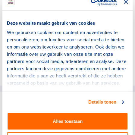
sporten én blijven sporten, ook degenen voor wie dat
niet gewoon was. Een prachtig neveneffect van deze
waardevolle evenementen! Alleen daarom al: van harte
Deze website maakt gebruik van cookies
aanbevolen. En natuurlijk ook omdat je er een goede
We gebruiken cookies om content en advertenties te
zaak mee steunt.
personaliseren, om functies voor social media te bieden
Marc van den Tweel,
en om ons websiteverkeer te analyseren. Ook delen we
Algemeen directeur NOC*NSF
informatie over uw gebruik van onze site met onze
partners voor social media, adverteren en analyse. Deze
partners kunnen deze gegevens combineren met andere
Deel dit artikel op social media:
informatie die u aan ze heeft verstrekt of die ze hebben
verzameld op basis van uw gebruik van hun services.
Details tonen
gerelateerde artikelen
Alles toestaan
NOC*NSF
Niet alle eieren in één