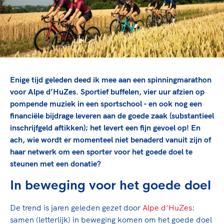
TeamNL Academie Kalender
Veilige en integere sport
Sportonderzoek
Diversiteit en inclusie
Sportakkoord II
Gezonde sportomgeving
Kennisaanbod TeamNL Experts
Duurzaamheid
TeamNL Sport Science Centre
Bekwaam sportkader
Game Changer
Enige tijd geleden deed ik mee aan een spinningmarathon
Vitale clubs en bestuurlijk kader
TeamNL kids
Olympische Spelen LA28
voor Alpe d’HuZes. Sportief buffelen, vier uur afzien op
Olympische geschiedenis
Paralympische Spelen LA28
pompende muziek in een sportschool - en ook nog een
financiële bijdrage leveren aan de goede zaak (substantieel
Sportmatch
Europese Spelen Istanbul 2027
inschrijfgeld aftikken); het levert een fijn gevoel op! En
Clubacties
Nieuwspagina
ach, wie wordt er momenteel niet benaderd vanuit zijn of
Handboek Wet- en Regelgeving
Columns
haar netwerk om een sporter voor het goede doel te
Topsportbeleid
Opleidingen en trainingen
steunen met een donatie?
Topsportfinanciering
Maatschappelijke waarde topsport
In beweging voor het goede doel
High5 Stappenplan
Top teamsportcompetities
Sport gaat niet vanzelf
De trend is jaren geleden gezet door
Alpe d’HuZes
:
Ruimte voor sport
samen (letterlijk) in beweging komen om het goede doel