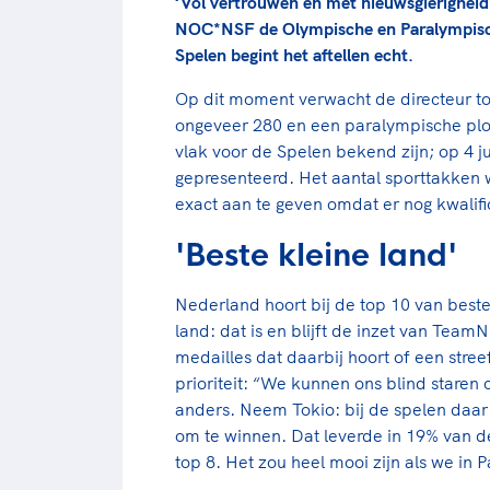
‘Vol vertrouwen en met nieuwsgierigheid’
NOC*NSF de Olympische en Paralympisch
Spelen begint het aftellen echt.
Op dit moment verwacht de directeur t
ongeveer 280 en een paralympische ploe
vlak voor de Spelen bekend zijn; op 4 ju
gepresenteerd. Het aantal sporttakken 
exact aan te geven omdat er nog kwalifi
'Beste kleine land'
Nederland hoort bij de top 10 van best
land: dat is en blijft de inzet van Team
medailles dat daarbij hoort of een stre
prioriteit: “We kunnen ons blind staren 
anders. Neem Tokio: bij de spelen daar
om te winnen. Dat leverde in 19% van d
top 8. Het zou heel mooi zijn als we in 