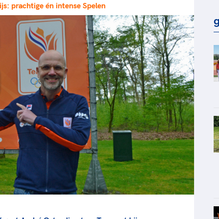
js: prachtige én intense Spelen
rt
Lees ve
je 
g
van
Le
kader