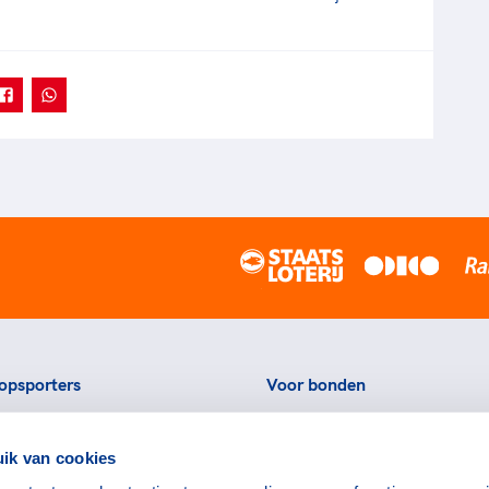
opsporters
Voor bonden
ortstatussen
Thema's
ik van cookies
eningen voor topsporters
Agenda