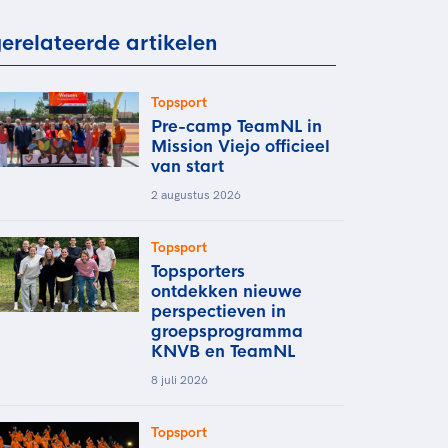
rder
moeder of de hockeywedstrijd
erelateerde artikelen
 je buurjongen.
es verder
Topsport
Pre-camp TeamNL in
Mission Viejo officieel
van start
2 augustus 2026
Topsport
Topsporters
ontdekken nieuwe
perspectieven in
groepsprogramma
KNVB en TeamNL
8 juli 2026
Topsport