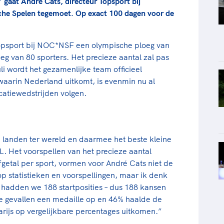
 gaat André Cats, directeur Topsport bij
e Spelen tegemoet. Op exact 100 dagen voor de
opsport bij NOC*NSF een olympische ploeg van
g van 80 sporters. Het precieze aantal zal pas
li wordt het gezamenlijke team officieel
waarin Nederland uitkomt, is evenmin nu al
catiewedstrijden volgen.
e landen ter wereld en daarmee het beste kleine
NL. Het voorspellen van het precieze aantal
efgetal per sport, vormen voor André Cats niet de
op statistieken en voorspellingen, maar ik denk
 hadden we 188 startposities – dus 188 kansen
e gevallen een medaille op en 46% haalde de
Parijs op vergelijkbare percentages uitkomen.”