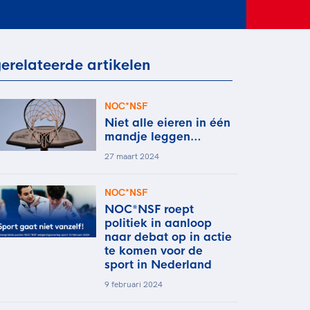
rder
moeder of de hockeywedstrijd
 je buurjongen.
es verder
erelateerde artikelen
NOC*NSF
Niet alle eieren in één
mandje leggen…
27 maart 2024
NOC*NSF
NOC*NSF roept
politiek in aanloop
naar debat op in actie
te komen voor de
sport in Nederland
9 februari 2024