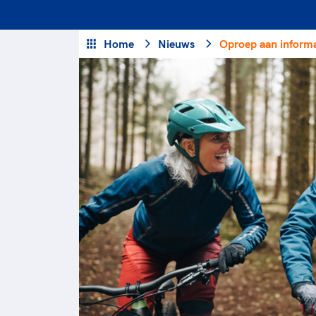
Veilige en integere sport
positionering van spo
Diversiteit en inclusie
Sportonderzoek
Home
Nieuws
Oproep aan informa
Gezonde sportomgeving
Sportakkoord II
Duurzaamheid
Bekwaam sportkader
Vitale clubs en bestuurlijk 