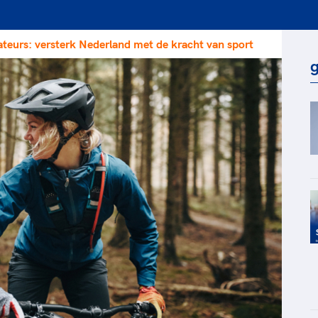
rt
Lees ve
je 
van
teurs: versterk Nederland met de kracht van sport
Le
g
kader