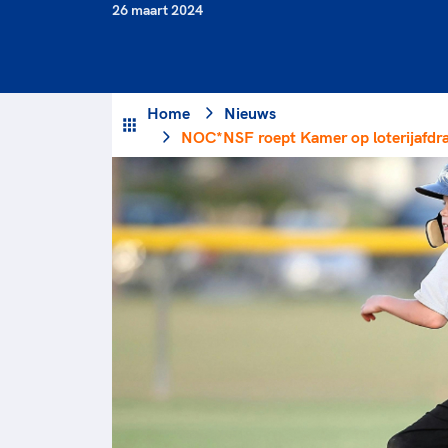
Veilige en integere sport
26 maart 2024
positionering van spo
Diversiteit en inclusie
Sportonderzoek
Gezonde sportomgeving
Sportakkoord II
Duurzaamheid
Home
Nieuws
Bekwaam sportkader
NOC*NSF roept Kamer op loterijafdra
Vitale clubs en bestuurlijk 