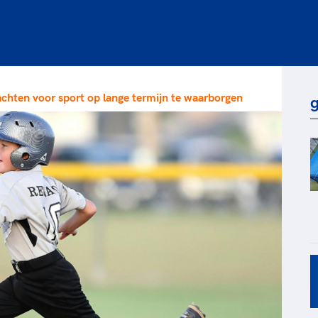
rt
Lees ve
je 
van
Le
chten voor sport op lange termijn te waarborgen
g
kader