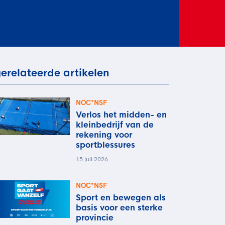
rder
moeder of de hockeywedstrijd
 je buurjongen.
es verder
erelateerde artikelen
NOC*NSF
Verlos het midden- en
kleinbedrijf van de
rekening voor
sportblessures
15 juli 2026
NOC*NSF
Sport en bewegen als
basis voor een sterke
provincie