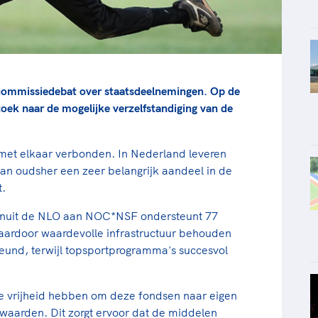
commissiedebat over staatsdeelnemingen. Op de
oek naar de mogelijke verzelfstandiging van de
 met elkaar verbonden. In Nederland leveren
, van oudsher een zeer belangrijk aandeel in de
t.
vanuit de NLO aan NOC*NSF ondersteunt 77
aardoor waardevolle infrastructuur behouden
teund, terwijl topsportprogramma's succesvol
 de vrijheid hebben om deze fondsen naar eigen
orwaarden. Dit zorgt ervoor dat de middelen