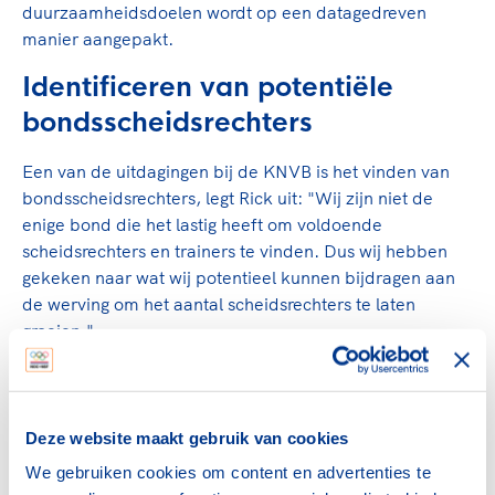
duurzaamheidsdoelen wordt op een datagedreven
manier aangepakt.
Identificeren van potentiële
bondsscheidsrechters
Een van de uitdagingen bij de KNVB is het vinden van
bondsscheidsrechters, legt Rick uit: "Wij zijn niet de
enige bond die het lastig heeft om voldoende
scheidsrechters en trainers te vinden. Dus wij hebben
gekeken naar wat wij potentieel kunnen bijdragen aan
de werving om het aantal scheidsrechters te laten
groeien."
Om dit doel te bereiken, is er een model ontwikkeld.
Hiermee wordt de groep met de grootste potentie om
bondsscheidsrechter te worden geïdentificeerd,
Deze website maakt gebruik van cookies
gebaseerd op verschillende variabelen. Deze variabelen
We gebruiken cookies om content en advertenties te
zijn afgeleid van de kenmerken van de huidige groep