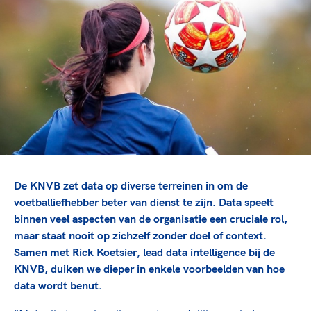
TeamNL Academie Kalender
Veilige en integere sport
Sportonderzoek
Diversiteit en inclusie
Sportakkoord II
Gezonde sportomgeving
Kennisaanbod TeamNL Experts
Duurzaamheid
TeamNL Sport Science Centre
Bekwaam sportkader
Game Changer
Vitale clubs en bestuurlijk kader
TeamNL kids
Olympische Spelen LA28
Olympische geschiedenis
Paralympische Spelen LA28
Sportmatch
Europese Spelen Istanbul 2027
Clubacties
Nieuwspagina
De KNVB zet data op diverse terreinen in om de
Handboek Wet- en Regelgeving
voetballiefhebber beter van dienst te zijn. Data speelt
Columns
Topsportbeleid
binnen veel aspecten van de organisatie een cruciale rol,
Opleidingen en trainingen
Topsportfinanciering
maar staat nooit op zichzelf zonder doel of context.
Samen met Rick Koetsier, lead data intelligence bij de
Maatschappelijke waarde topsport
KNVB, duiken we dieper in enkele voorbeelden van hoe
High5 Stappenplan
Top teamsportcompetities
Sport gaat niet vanzelf
data wordt benut.
Ruimte voor sport