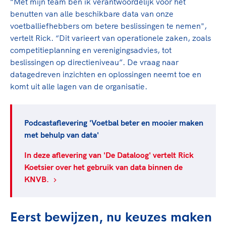
Clubondersteuning
“Met mijn team ben ik verantwoordelijk voor het
Sport verenigt. Op sportclubs, pleintjes, tijdens
De TeamNL Academie
benutten van alle beschikbare data van onze
een rondje fietsen, door samen te skaten of naar
Beroepskrachten
voetballiefhebbers om betere beslissingen te nemen",
de sportschool te gaan. Door samen te juichen
De TeamNL Academie biedt een leer- en
vertelt Rick. “Dit varieert van operationele zaken, zoals
voor Sifan Hassan, Rico Verhoeven, Diede de
ontwikkelprogramma voor de volgende functies
Samen voor een veilige
competitieplanning en verenigingsadvies, tot
Groot en het Nederlands Elftal. Of met trots te
binnen TeamNL programma's: experts, coaches,
sportomgeving
beslissingen op directieniveau”. De vraag naar
genieten van de karatewedstrijd van je dochter,
bestuurders, (technisch) directeuren, managers en
datagedreven inzichten en oplossingen neemt toe en
de halve marathon van je moeder of de
toekomstig kader.
Voor welk gedrag staat de club? Wat mag wel
komt uit alle lagen van de organisatie.
hockeywedstrijd van je buurjongen.
langs de lijn, in de kleedkamer, kantine en online?
Lees verder
Lees verder
En wat mag vooral niet? Een gedragscode geeft
hier richting aan en is dus een belangrijk
Podcastaflevering 'Voetbal beter en mooier maken
onderdeel van het clubbeleid rondom gewenst en
met behulp van data'
ongewenst gedrag.
In deze aflevering van 'De Dataloog' vertelt Rick
Koetsier over het gebruik van data binnen de
Lees verder
KNVB.
Eerst bewijzen, nu keuzes maken