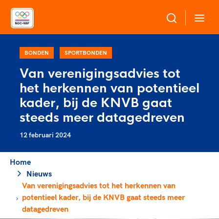
Over NOC*NSF
BONDEN
SPORTBONDEN
Van verenigingsadvies tot
Sportagenda 2032
het herkennen van potentieel
Sportdeelname
Leden
kader, bij de KNVB gaat
Algemene Vergadering
steeds meer datagedreven
Bonden en professionals in de sport
Topsport
Raad van Toezicht en Bestuur
12 februari 2024
Beleidsmedewerkers
Merkbescherming NOC*NSF
Clubbestuurders
Voor talentvolle sporters
Home
Voor bonden
Coördinatoren en opleiders
Atletencommissie
Nieuws
Onze partners
Trainer-coaches
Van verenigingsadvies tot het herkennen van
Paralympische Talentdag
Geven aan Sport
Officials
potentieel kader, bij de KNVB gaat steeds meer
Pers
datagedreven