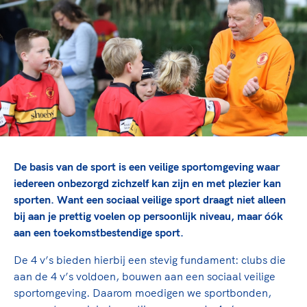
TeamNL Academie Kalender
Veilige en integere sport
Sportonderzoek
Diversiteit en inclusie
Sportakkoord II
Gezonde sportomgeving
Kennisaanbod TeamNL Experts
Duurzaamheid
TeamNL Sport Science Centre
Bekwaam sportkader
Game Changer
Vitale clubs en bestuurlijk kader
TeamNL kids
Olympische Spelen LA28
Olympische geschiedenis
Paralympische Spelen LA28
Sportmatch
Europese Spelen Istanbul 2027
De basis van de sport is een veilige sportomgeving waar
Clubacties
Nieuwspagina
iedereen onbezorgd zichzelf kan zijn en met plezier kan
Handboek Wet- en Regelgeving
sporten. Want een sociaal veilige sport draagt niet alleen
Columns
Topsportbeleid
bij aan je prettig voelen op persoonlijk niveau, maar óók
Opleidingen en trainingen
Topsportfinanciering
aan een toekomstbestendige sport.
Maatschappelijke waarde topsport
De 4 v’s bieden hierbij een stevig fundament: clubs die
High5 Stappenplan
Top teamsportcompetities
Sport gaat niet vanzelf
aan de 4 v’s voldoen, bouwen aan een sociaal veilige
Ruimte voor sport
sportomgeving. Daarom moedigen we sportbonden,