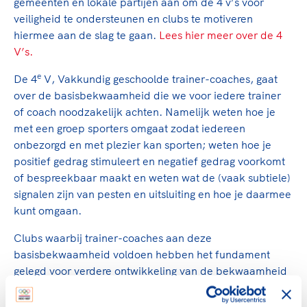
Clubondersteuning
gemeenten en lokale partijen aan om de 4 v’s voor
Sport verenigt. Op sportclubs, pleintjes, tijdens
De TeamNL Academie
veiligheid te ondersteunen en clubs te motiveren
een rondje fietsen, door samen te skaten of naar
Beroepskrachten
hiermee aan de slag te gaan.
de sportschool te gaan. Door samen te juichen
Lees hier meer over de 4
De TeamNL Academie biedt een leer- en
V’s.
voor Sifan Hassan, Rico Verhoeven, Diede de
ontwikkelprogramma voor de volgende functies
Samen voor een veilige
Groot en het Nederlands Elftal. Of met trots te
binnen TeamNL programma's: experts, coaches,
e
De 4
V, Vakkundig geschoolde trainer-coaches, gaat
sportomgeving
genieten van de karatewedstrijd van je dochter,
bestuurders, (technisch) directeuren, managers en
over de basisbekwaamheid die we voor iedere trainer
de halve marathon van je moeder of de
toekomstig kader.
of coach noodzakelijk achten. Namelijk weten hoe je
Voor welk gedrag staat de club? Wat mag wel
hockeywedstrijd van je buurjongen.
met een groep sporters omgaat zodat iedereen
langs de lijn, in de kleedkamer, kantine en online?
Lees verder
onbezorgd en met plezier kan sporten; weten hoe je
Lees verder
En wat mag vooral niet? Een gedragscode geeft
positief gedrag stimuleert en negatief gedrag voorkomt
hier richting aan en is dus een belangrijk
of bespreekbaar maakt en weten wat de (vaak subtiele)
onderdeel van het clubbeleid rondom gewenst en
signalen zijn van pesten en uitsluiting en hoe je daarmee
ongewenst gedrag.
kunt omgaan.
Lees verder
Clubs waarbij trainer-coaches aan deze
basisbekwaamheid voldoen hebben het fundament
gelegd voor verdere ontwikkeling van de bekwaamheid
van het kader. De volgende stap is het uitnodigen van
trainer-coaches en instructeurs om zich verder te