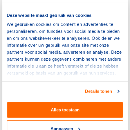
bekwamen in hun pedagogische en didactische
vaardigheden, bijvoorbeeld door het volgen van één van
Deze website maakt gebruik van cookies
de vanuit de bond beschikbare opleidingen.
We gebruiken cookies om content en advertenties te
Wil je meer weten over deze basisbekwaamheid en hoe
personaliseren, om functies voor social media te bieden
jij vanuit jouw bond daar met je clubs op een goede
en om ons websiteverkeer te analyseren. Ook delen we
manier aan kan werken? Neem contact op met
Margot
informatie over uw gebruik van onze site met onze
Kouwenberg,
programmamanager
partners voor social media, adverteren en analyse. Deze
Clubkaderontwikkeling.
partners kunnen deze gegevens combineren met andere
informatie die u aan ze heeft verstrekt of die ze hebben
Als sportbond kun je de 4V campagne gebruiken als
verzameld op basis van uw gebruik van hun services.
haakje om clubs te stimuleren structureel aandacht te
besteden aan de ontwikkeling en waardering van deze
Details tonen
belangrijke groep mensen binnen de club.
Zo werken we samen aan een sociaal veilige sport voor
Alles toestaan
iedereen, waarbij sportplezier en kaderplezier
zichtbaar zijn op de clubs!
Aanpassen