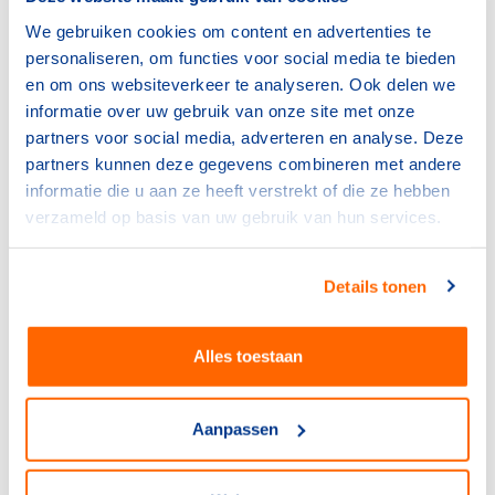
het echt nodig hebben een steuntje in de rug geven. Ik
We gebruiken cookies om content en advertenties te
ben onder de indruk van de bereidwilligheid van onze
personaliseren, om functies voor social media te bieden
sporters in Oranje om massaal mee te werken en om
en om ons websiteverkeer te analyseren. Ook delen we
zulke aansprekende items beschikbaar te stellen. Ieder
informatie over uw gebruik van onze site met onze
kind verdient het om samen met andere kinderen te
partners voor social media, adverteren en analyse. Deze
kunnen sporten, ook als er thuis niet genoeg geld is. Dat
partners kunnen deze gegevens combineren met andere
het aantal aanvragen voor ondersteuning bij Jeugdfonds
informatie die u aan ze heeft verstrekt of die ze hebben
Sport & Cultuur blijft stijgen, geeft aan hoe belangrijk het
verzameld op basis van uw gebruik van hun services.
is om aandacht voor dit onderwerp te blijven vragen.”
Lees meer over de gestegen aanvragen bij het
Details tonen
Jeugdfonds Sport & Cultuur
in dit bericht
.
Samenwerking met Catawiki
Alles toestaan
TeamNL werkt voor de allereerste TeamNL Veiling
samen met Catawiki, de toonaangevende online
Aanpassen
marktplaats voor bijzondere objecten. Door samen te
werken met deze gerenommeerde marktplaats kunnen
sportliefhebbers van over de hele wereld meebieden op