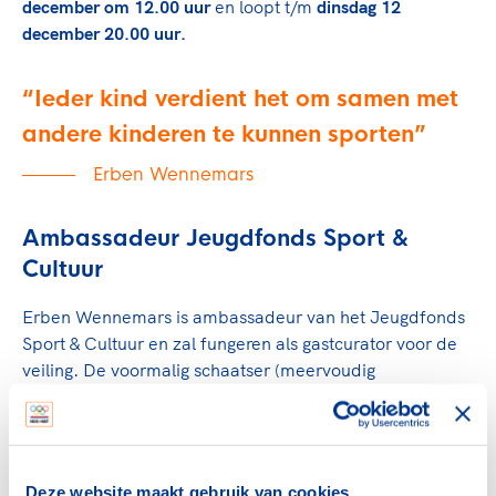
december om 12.00 uur
en loopt t/m
dinsdag 12
december 20.00 uur.
Ieder kind verdient het om samen met
andere kinderen te kunnen sporten
Erben Wennemars
Ambassadeur Jeugdfonds Sport &
Cultuur
Erben Wennemars is ambassadeur van het Jeugdfonds
Sport & Cultuur en zal fungeren als gastcurator voor de
veiling. De voormalig schaatser (meervoudig
wereldkampioen en olympisch medaillewinnaar)
benadrukt het belang van sportdeelname voor álle
kinderen in Nederland: “Door dit initiatief vanuit
TeamNL kunnen Nederlandse topsporters kinderen die
Deze website maakt gebruik van cookies