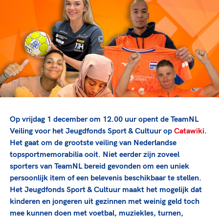
TeamNL Academie Kalender
Veilige en integere sport
Sportonderzoek
Diversiteit en inclusie
Sportakkoord II
Gezonde sportomgeving
Kennisaanbod TeamNL Experts
Duurzaamheid
TeamNL Sport Science Centre
Bekwaam sportkader
Game Changer
Vitale clubs en bestuurlijk kader
TeamNL kids
Olympische Spelen LA28
Olympische geschiedenis
Paralympische Spelen LA28
Sportmatch
Europese Spelen Istanbul 2027
Op vrijdag 1 december om 12.00 uur opent de TeamNL
Clubacties
Nieuwspagina
Veiling voor het Jeugdfonds Sport & Cultuur op
Catawiki
.
Handboek Wet- en Regelgeving
Het gaat om de grootste veiling van Nederlandse
Columns
Topsportbeleid
topsportmemorabilia ooit. Niet eerder zijn zoveel
Opleidingen en trainingen
Topsportfinanciering
sporters van TeamNL bereid gevonden om een uniek
persoonlijk item of een belevenis beschikbaar te stellen.
Maatschappelijke waarde topsport
Het Jeugdfonds Sport & Cultuur maakt het mogelijk dat
High5 Stappenplan
Top teamsportcompetities
Sport gaat niet vanzelf
kinderen en jongeren uit gezinnen met weinig geld toch
Ruimte voor sport
mee kunnen doen met voetbal, muziekles, turnen,