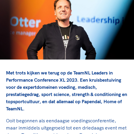
TeamNL Academie Kalender
Veilige en integere sport
Sportonderzoek
Diversiteit en inclusie
Sportakkoord II
Gezonde sportomgeving
Kennisaanbod TeamNL Experts
Duurzaamheid
TeamNL Sport Science Centre
Bekwaam sportkader
Game Changer
Vitale clubs en bestuurlijk kader
TeamNL kids
Olympische Spelen LA28
Olympische geschiedenis
Paralympische Spelen LA28
Sportmatch
Europese Spelen Istanbul 2027
Met trots kijken we terug op de TeamNL Leaders in
Clubacties
Nieuwspagina
Performance Conference XL 2023. Een kruisbestuiving
Handboek Wet- en Regelgeving
voor de expertdomeinen voeding, medisch,
Columns
Topsportbeleid
prestatiegedrag, sport science, strength & conditioning en
Opleidingen en trainingen
Topsportfinanciering
topsportcultuur, en dat allemaal op Papendal, Home of
TeamNL.
Maatschappelijke waarde topsport
High5 Stappenplan
Top teamsportcompetities
Sport gaat niet vanzelf
Ooit begonnen als eendaagse voedingsconferentie,
Ruimte voor sport
maar inmiddels uitgegroeid tot een driedaags event met