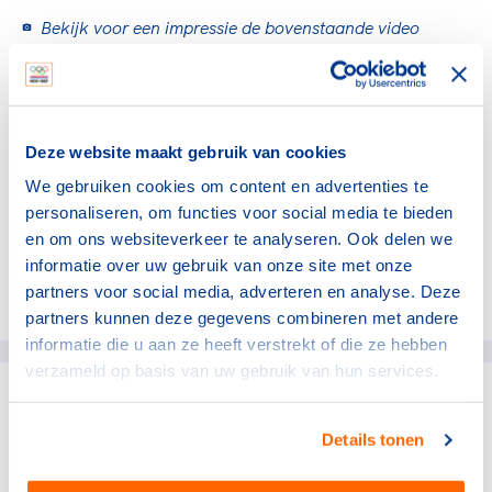
Bekijk voor een impressie de bovenstaande video
van onze vlogger op locatie: Boyd Welsink.
We zijn verheugd om aan te kondigen dat de volgende
editie van het Leaders in Performance Conference
Deze website maakt gebruik van cookies
plaatsvindt in maart 2025. We kijken er nu al naar uit
We gebruiken cookies om content en advertenties te
om opnieuw een geweldige line-up van sprekers,
personaliseren, om functies voor social media te bieden
boeiende sessies en kansen voor samenwerkingen.
en om ons websiteverkeer te analyseren. Ook delen we
informatie over uw gebruik van onze site met onze
partners voor social media, adverteren en analyse. Deze
Deel dit artikel op social media:
partners kunnen deze gegevens combineren met andere
informatie die u aan ze heeft verstrekt of die ze hebben
verzameld op basis van uw gebruik van hun services.
gerelateerde artikelen
Details tonen
Topsport