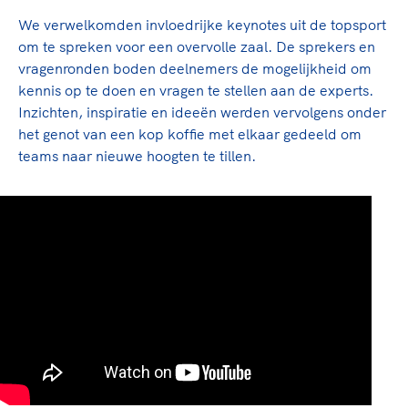
We verwelkomden invloedrijke keynotes uit de topsport
om te spreken voor een overvolle zaal. De sprekers en
vragenronden boden deelnemers de mogelijkheid om
kennis op te doen en vragen te stellen aan de experts.
Inzichten, inspiratie en ideeën werden vervolgens onder
het genot van een kop koffie met elkaar gedeeld om
teams naar nieuwe hoogten te tillen.