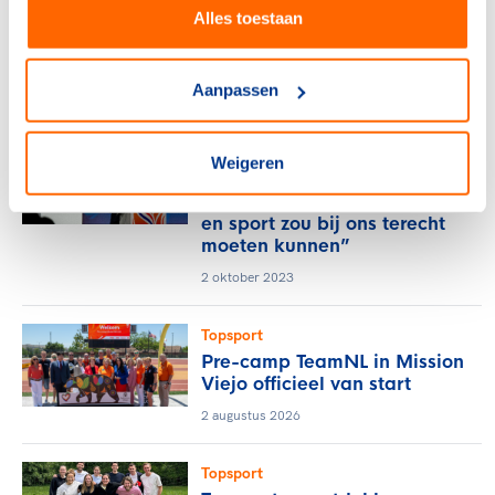
TeamNL Expert Kamiel
Alles toestaan
Maase legt verbinding tussen
sport en wetenschap
Aanpassen
3 oktober 2023
Topsport
Weigeren
Asker Jeukendrup: “Iedereen
met een vraag over voeding
en sport zou bij ons terecht
moeten kunnen”
2 oktober 2023
Topsport
Pre-camp TeamNL in Mission
Viejo officieel van start
2 augustus 2026
Topsport