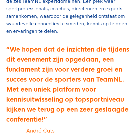
Clubondersteuning
de zes TeamNL expertdomeinen. Een plek waar
Sport verenigt. Op sportclubs, pleintjes, tijdens
De TeamNL Academie
sportprofessionals, coaches, directeuren en experts
een rondje fietsen, door samen te skaten of naar
Beroepskrachten
samenkomen, waardoor de gelegenheid ontstaat om
de sportschool te gaan. Door samen te juichen
De TeamNL Academie biedt een leer- en
waardevolle connecties te smeden, kennis op te doen
voor Sifan Hassan, Rico Verhoeven, Diede de
ontwikkelprogramma voor de volgende functies
Samen voor een veilige
en ervaringen te delen.
Groot en het Nederlands Elftal. Of met trots te
binnen TeamNL programma's: experts, coaches,
sportomgeving
genieten van de karatewedstrijd van je dochter,
bestuurders, (technisch) directeuren, managers en
de halve marathon van je moeder of de
We hopen dat de inzichten die tijdens
toekomstig kader.
Voor welk gedrag staat de club? Wat mag wel
hockeywedstrijd van je buurjongen.
dit evenement zijn opgedaan, een
langs de lijn, in de kleedkamer, kantine en online?
Lees verder
Lees verder
En wat mag vooral niet? Een gedragscode geeft
fundament zijn voor verdere groei en
hier richting aan en is dus een belangrijk
succes voor de sporters van TeamNL.
onderdeel van het clubbeleid rondom gewenst en
Met een uniek platform voor
ongewenst gedrag.
kennisuitwisseling op topsportniveau
Lees verder
kijken we terug op een zeer geslaagde
conferentie!
André Cats