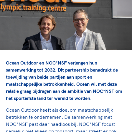
TeamNL Academie Kalender
Veilige en integere sport
Sportonderzoek
Diversiteit en inclusie
Sportakkoord II
Gezonde sportomgeving
Kennisaanbod TeamNL Experts
Duurzaamheid
TeamNL Sport Science Centre
Bekwaam sportkader
Game Changer
Vitale clubs en bestuurlijk kader
TeamNL kids
Olympische Spelen LA28
Olympische geschiedenis
Paralympische Spelen LA28
Ocean Outdoor en NOC*NSF verlengen hun
Sportmatch
Europese Spelen Istanbul 2027
samenwerking tot 2032. Dit partnership benadrukt de
toewijding van beide partijen aan sport en
Clubacties
Nieuwspagina
maatschappelijke betrokkenheid. Ocean wil met deze
Handboek Wet- en Regelgeving
Columns
Topsportbeleid
relatie graag bijdragen aan de ambitie van NOC*NSF om
Opleidingen en trainingen
het sportiefste land ter wereld te worden.
Topsportfinanciering
Maatschappelijke waarde topsport
Ocean Outdoor heeft als doel om maatschappelijk
High5 Stappenplan
Top teamsportcompetities
betrokken te ondernemen. De samenwerking met
Sport gaat niet vanzelf
Ruimte voor sport
NOC*NSF past daar naadloos bij. NOC*NSF focust
namelijk niet alleen op topsport, maar streeft er ook