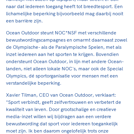
Clubondersteuning
Sport verenigt. Op sportclubs, pleintjes, tijdens
De TeamNL Academie
naar dat iedereen toegang heeft tot breedtesport. Een
een rondje fietsen, door samen te skaten of naar
Beroepskrachten
lichamelijke beperking bijvoorbeeld mag daarbij nooit
de sportschool te gaan. Door samen te juichen
De TeamNL Academie biedt een leer- en
een barrière zijn.
voor Sifan Hassan, Rico Verhoeven, Diede de
ontwikkelprogramma voor de volgende functies
Samen voor een veilige
Groot en het Nederlands Elftal. Of met trots te
binnen TeamNL programma's: experts, coaches,
Ocean Outdoor steunt NOC*NSF met verschillende
sportomgeving
genieten van de karatewedstrijd van je dochter,
bestuurders, (technisch) directeuren, managers en
bewustwordingscampagnes en omarmt daarnaast zowel
de halve marathon van je moeder of de
toekomstig kader.
de Olympische- als de Paralympische Spelen, met als
Voor welk gedrag staat de club? Wat mag wel
hockeywedstrijd van je buurjongen.
inzet iedereen aan het sporten te krijgen. Bovendien
langs de lijn, in de kleedkamer, kantine en online?
Lees verder
ondersteunt Ocean Outdoor, in lijn met andere Ocean-
Lees verder
En wat mag vooral niet? Een gedragscode geeft
landen, niet alleen lokale NOC's, maar ook de Special
hier richting aan en is dus een belangrijk
Olympics, dé sportorganisatie voor mensen met een
onderdeel van het clubbeleid rondom gewenst en
verstandelijke beperking.
ongewenst gedrag.
Xavier Tilman, CEO van Ocean Outdoor, verklaart:
Lees verder
"Sport verbindt, geeft zelfvertrouwen en verbetert de
kwaliteit van leven. Door grootschalige en creatieve
media-inzet willen wij bijdragen aan een verdere
bewustwording dat sport voor iedereen toegankelijk
moet zijn. Ik ben daarom ongelofelijk trots onze