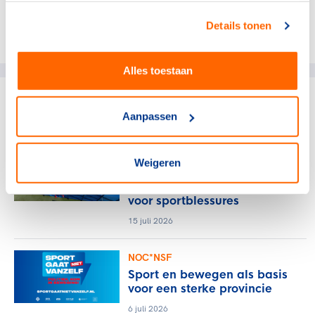
Details tonen
Deel dit artikel op social media:
Alles toestaan
gerelateerde artikelen
Aanpassen
NOC*NSF
Weigeren
Verlos het midden- en
kleinbedrijf van de rekening
voor sportblessures
15 juli 2026
NOC*NSF
Sport en bewegen als basis
voor een sterke provincie
6 juli 2026