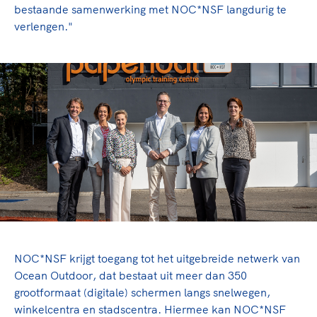
bestaande samenwerking met NOC*NSF langdurig te
verlengen."
NOC*NSF krijgt toegang tot het uitgebreide netwerk van
Ocean Outdoor, dat bestaat uit meer dan 350
grootformaat (digitale) schermen langs snelwegen,
winkelcentra en stadscentra. Hiermee kan NOC*NSF