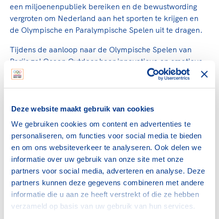
een miljoenenpubliek bereiken en de bewustwording
vergroten om Nederland aan het sporten te krijgen en
de Olympische en Paralympische Spelen uit te dragen.
Tijdens de aanloop naar de Olympische Spelen van
Parijs zal Ocean Outdoor haar innovatieve en creatieve
team Ocean Labs inzetten voor NOC*NSF en haar
partners. Het doel is de ultieme sportbeleving en emotie
van Parijs naar Nederland te brengen en deze te
verbinden met NOC*NSF en haar partners.
Deze website maakt gebruik van cookies
We gebruiken cookies om content en advertenties te
Baukje ter Huurne, chief marketing officer NOC*NSF:
personaliseren, om functies voor social media te bieden
"Trouwe partners als Ocean zijn voor NOC*NSF heel
en om ons websiteverkeer te analyseren. Ook delen we
belangrijk om onze doelstellingen te realiseren. Op
informatie over uw gebruik van onze site met onze
topsportniveau, maar zeker ook voor de hele
partners voor social media, adverteren en analyse. Deze
samenleving. We zien dat de sportdeelname sinds
partners kunnen deze gegevens combineren met andere
corona nog steeds achterblijft, vooral bij jongeren.
informatie die u aan ze heeft verstrekt of die ze hebben
Daarom zetten we, ook met Ocean, vol in om sport
verzameld op basis van uw gebruik van hun services.
toegankelijk en aantrekkelijk te maken voor iedereen."