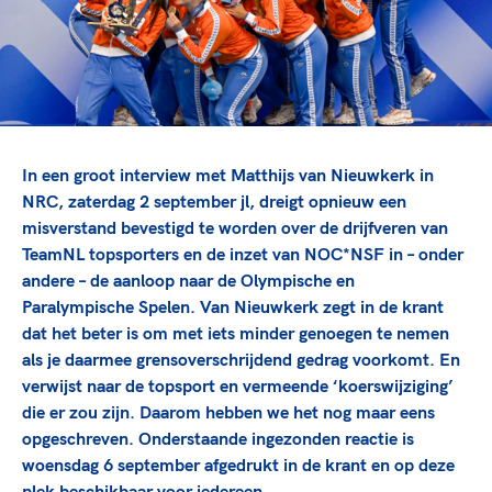
TeamNL Academie Kalender
Veilige en integere sport
Sportonderzoek
Diversiteit en inclusie
Sportakkoord II
Gezonde sportomgeving
Kennisaanbod TeamNL Experts
Duurzaamheid
TeamNL Sport Science Centre
Bekwaam sportkader
Game Changer
In een groot interview met Matthijs van Nieuwkerk in
Vitale clubs en bestuurlijk kader
TeamNL kids
Olympische Spelen LA28
NRC, zaterdag 2 september jl, dreigt opnieuw een
Olympische geschiedenis
Paralympische Spelen LA28
misverstand bevestigd te worden over de drijfveren van
TeamNL topsporters en de inzet van NOC*NSF in – onder
Sportmatch
Europese Spelen Istanbul 2027
andere – de aanloop naar de Olympische en
Clubacties
Nieuwspagina
Paralympische Spelen. Van Nieuwkerk zegt in de krant
Handboek Wet- en Regelgeving
Columns
dat het beter is om met iets minder genoegen te nemen
Topsportbeleid
Opleidingen en trainingen
als je daarmee grensoverschrijdend gedrag voorkomt. En
Topsportfinanciering
verwijst naar de topsport en vermeende ‘koerswijziging’
Maatschappelijke waarde topsport
die er zou zijn. Daarom hebben we het nog maar eens
High5 Stappenplan
Top teamsportcompetities
Sport gaat niet vanzelf
opgeschreven. Onderstaande ingezonden reactie is
Ruimte voor sport
woensdag 6 september afgedrukt in de krant en op deze
plek beschikbaar voor iedereen.