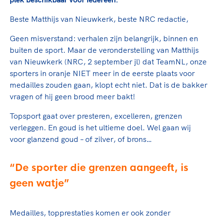
Clubondersteuning
Sport verenigt. Op sportclubs, pleintjes, tijdens
De TeamNL Academie
een rondje fietsen, door samen te skaten of naar
Beroepskrachten
Beste Matthijs van Nieuwkerk, beste NRC redactie,
de sportschool te gaan. Door samen te juichen
De TeamNL Academie biedt een leer- en
voor Sifan Hassan, Rico Verhoeven, Diede de
Geen misverstand: verhalen zijn belangrijk, binnen en
ontwikkelprogramma voor de volgende functies
Samen voor een veilige
Groot en het Nederlands Elftal. Of met trots te
buiten de sport. Maar de veronderstelling van Matthijs
binnen TeamNL programma's: experts, coaches,
sportomgeving
genieten van de karatewedstrijd van je dochter,
van Nieuwkerk (NRC, 2 september jl) dat TeamNL, onze
bestuurders, (technisch) directeuren, managers en
de halve marathon van je moeder of de
sporters in oranje NIET meer in de eerste plaats voor
toekomstig kader.
Voor welk gedrag staat de club? Wat mag wel
hockeywedstrijd van je buurjongen.
medailles zouden gaan, klopt echt niet. Dat is de bakker
langs de lijn, in de kleedkamer, kantine en online?
vragen of hij geen brood meer bakt!
Lees verder
Lees verder
En wat mag vooral niet? Een gedragscode geeft
Topsport gaat over presteren, excelleren, grenzen
hier richting aan en is dus een belangrijk
verleggen. En goud is het ultieme doel. Wel gaan wij
onderdeel van het clubbeleid rondom gewenst en
voor glanzend goud – of zilver, of brons…
ongewenst gedrag.
Lees verder
De sporter die grenzen aangeeft, is
geen watje
Medailles, topprestaties komen er ook zonder