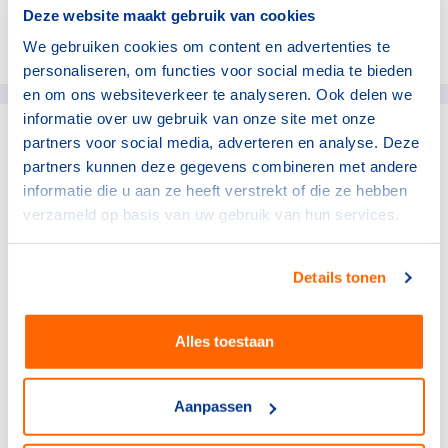
Deze website maakt gebruik van cookies
Deel dit artikel op social media:
We gebruiken cookies om content en advertenties te
personaliseren, om functies voor social media te bieden
en om ons websiteverkeer te analyseren. Ook delen we
informatie over uw gebruik van onze site met onze
partners voor social media, adverteren en analyse. Deze
gerelateerde artikelen
partners kunnen deze gegevens combineren met andere
informatie die u aan ze heeft verstrekt of die ze hebben
verzameld op basis van uw gebruik van hun services.
Topsport
Pre-camp TeamNL in Mission
Viejo officieel van start
Details tonen
2 augustus 2026
Topsport
Alles toestaan
Topsporters ontdekken
nieuwe perspectieven in
groepsprogramma KNVB en
Aanpassen
TeamNL