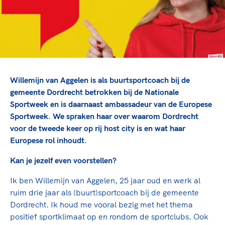
TeamNL Academie Kalender
Veilige en integere sport
Sportonderzoek
Diversiteit en inclusie
Sportakkoord II
Gezonde sportomgeving
Kennisaanbod TeamNL Experts
Duurzaamheid
TeamNL Sport Science Centre
Bekwaam sportkader
Game Changer
Willemijn van Aggelen is als buurtsportcoach bij de
Vitale clubs en bestuurlijk kader
TeamNL kids
Olympische Spelen LA28
gemeente Dordrecht betrokken bij de Nationale
Olympische geschiedenis
Paralympische Spelen LA28
Sportweek en is daarnaast ambassadeur van de Europese
Sportweek. We spraken haar over waarom Dordrecht
Sportmatch
Europese Spelen Istanbul 2027
voor de tweede keer op rij host city is en wat haar
Clubacties
Nieuwspagina
Europese rol inhoudt.
Handboek Wet- en Regelgeving
Columns
Topsportbeleid
Kan je jezelf even voorstellen?
Opleidingen en trainingen
Topsportfinanciering
Ik ben Willemijn van Aggelen, 25 jaar oud en werk al
Maatschappelijke waarde topsport
ruim drie jaar als (buurt)sportcoach bij de gemeente
High5 Stappenplan
Top teamsportcompetities
Sport gaat niet vanzelf
Dordrecht. Ik houd me vooral bezig met het thema
Ruimte voor sport
positief sportklimaat op en rondom de sportclubs. Ook