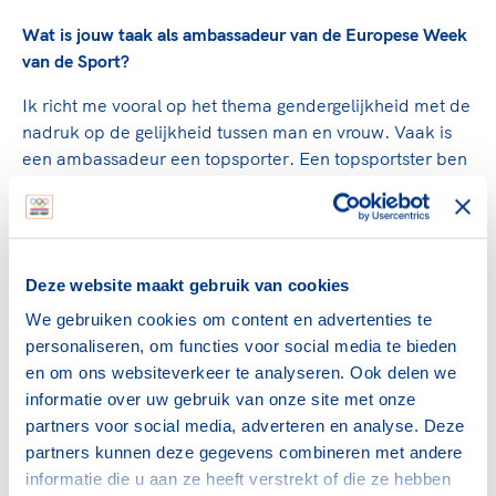
Wat is jouw taak als ambassadeur van de Europese Week
van de Sport?
Ik richt me vooral op het thema gendergelijkheid met de
nadruk op de gelijkheid tussen man en vrouw. Vaak is
een ambassadeur een topsporter. Een topsportster ben
en word ik niet. Juist daarom ben ik gekozen als
ambassadeur, zodat veel meer mensen zich kunnen
identificeren met een 'normale' amateursportster. De rol
van (buurt)sportcoach is in Europa niet gebruikelijk en
Deze website maakt gebruik van cookies
ook dat is een aspect wat telt in mijn
ambassadeurschap. Met mijn Europese rol mag ik
We gebruiken cookies om content en advertenties te
onderdeel zijn van verschillende sportforums die
personaliseren, om functies voor social media te bieden
gehouden worden door heel Europa en ben ik bij de
en om ons websiteverkeer te analyseren. Ook delen we
opening van de Europese Sportweek aanwezig. Zo hoop
informatie over uw gebruik van onze site met onze
ik zoveel mogelijk mensen aan te zetten om #BeActive
partners voor social media, adverteren en analyse. Deze
te zijn.
partners kunnen deze gegevens combineren met andere
informatie die u aan ze heeft verstrekt of die ze hebben
Ik adviseer alle gemeenten om ook de Nationale