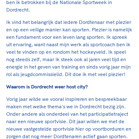
Clubondersteuning
Sport verenigt. Op sportclubs, pleintjes, tijdens
ben ik betrokken bij de Nationale Sportweek in
De TeamNL Academie
een rondje fietsen, door samen te skaten of naar
Beroepskrachten
Dordrecht.
de sportschool te gaan. Door samen te juichen
De TeamNL Academie biedt een leer- en
Ik vind het belangrijk dat iedere Dordtenaar met plezier
voor Sifan Hassan, Rico Verhoeven, Diede de
ontwikkelprogramma voor de volgende functies
Samen voor een veilige
en op een veilige manier kan sporten. Plezier is namelijk
Groot en het Nederlands Elftal. Of met trots te
binnen TeamNL programma's: experts, coaches,
sportomgeving
een fundament voor een leven lang sporten. Ik spreek
genieten van de karatewedstrijd van je dochter,
bestuurders, (technisch) directeuren, managers en
uit ervaring, want naast mijn werk als sportcoach ben ik
de halve marathon van je moeder of de
toekomstig kader.
veel te vinden op en rondom het hockeyveld. Ik speel
Voor welk gedrag staat de club? Wat mag wel
hockeywedstrijd van je buurjongen.
nog steeds zelf, maar ik steek ook al jaren veel tijd en
langs de lijn, in de kleedkamer, kantine en online?
Lees verder
energie in het geven van training en sinds vorig jaar mijn
Lees verder
En wat mag vooral niet? Een gedragscode geeft
rol als jeugdcommissielid. Dit doe ik met veel plezier!
hier richting aan en is dus een belangrijk
onderdeel van het clubbeleid rondom gewenst en
Waarom is Dordrecht weer host city?
ongewenst gedrag.
Vorig jaar wilde we vooral inspireren en bespreekbaar
Lees verder
maken met welke thema's we in Dordrecht bezig zijn.
Onder andere als onderdeel van het participatietraject
naar een nieuwe sportvisie. Dit jaar willen we met de
nieuwe vastgestelde sportvisie hier op voortborduren en
zorgen dat nog meer Dordtenaren actief gaan sporten.