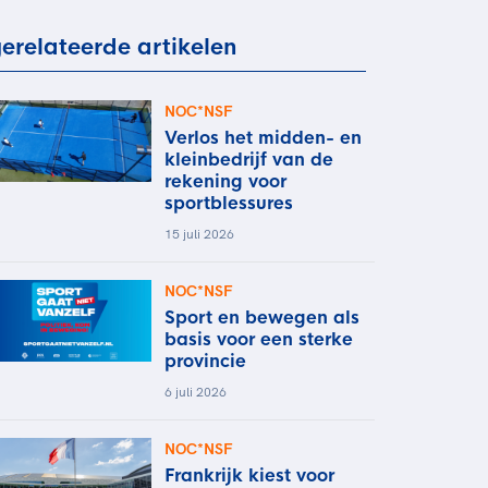
rder
moeder of de hockeywedstrijd
erelateerde artikelen
 je buurjongen.
es verder
NOC*NSF
Verlos het midden- en
kleinbedrijf van de
rekening voor
sportblessures
15 juli 2026
NOC*NSF
Sport en bewegen als
basis voor een sterke
provincie
6 juli 2026
NOC*NSF
Frankrijk kiest voor