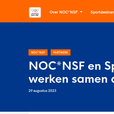
Over NOC*NSF
Sportdeeln
Organisatie
Wat kunnen we
Voor topsport
betekenen voor
Sportagenda 2032
Voor talentvolle spor
Bonden en professionals in 
Leden
Atletencommissie
NOC*NSF
PARTNERS
Beleidsmedewerkers
Algemene Vergadering
Paralympische Talen
NOC*NSF en Sp
Clubbestuurders
Raad van Toezicht en Bestuur
TeamNL Acad
Coördinatoren en opleiders
Merkbescherming NOC*NSF
werken samen 
TeamNL Academie Ka
Trainer-coaches
Partnerships
TeamNL Exper
Officials
29 augustus 2023
Onze partners
Kennisaanbod TeamN
Maatschappelijke
Geven aan Sport
TeamNL Sport Scienc
thema's
Maatschappelijke