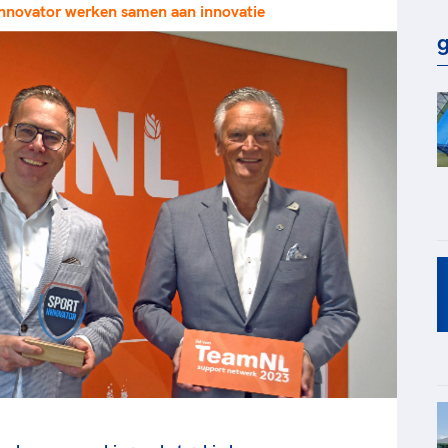
novator werken samen aan innovatie
rt
Lees ve
je 
g
van
Le
kader