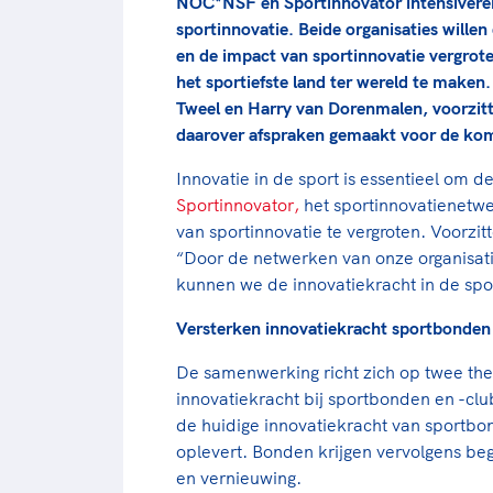
NOC*NSF en Sportinnovator intensivere
sportinnovatie. Beide organisaties willen
en de impact van sportinnovatie vergrot
het sportiefste land ter wereld te mak
Tweel en Harry van Dorenmalen, voorzit
daarover afspraken gemaakt voor de kom
Innovatie in de sport is essentieel om d
Sportinnovator,
het sportinnovatienetwe
van sportinnovatie te vergroten. Voorzi
“Door de netwerken van onze organisati
kunnen we de innovatiekracht in de spor
Versterken innovatiekracht sportbonden
De samenwerking richt zich op twee them
innovatiekracht bij sportbonden en -clu
de huidige innovatiekracht van sportbo
oplevert. Bonden krijgen vervolgens beg
en vernieuwing.