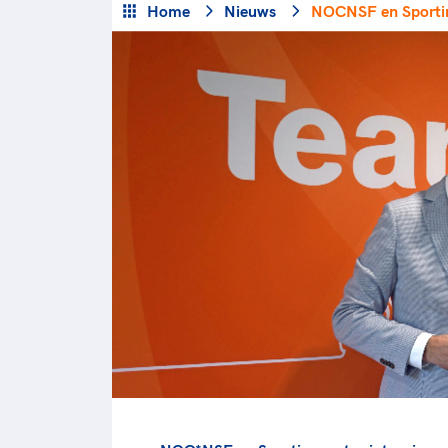
Veilige en integere sport
Home
Nieuws
NOCNSF en Sportin
positionering van spo
Diversiteit en inclusie
Sportonderzoek
Gezonde sportomgeving
Sportakkoord II
Duurzaamheid
Bekwaam sportkader
Vitale clubs en bestuurlijk 