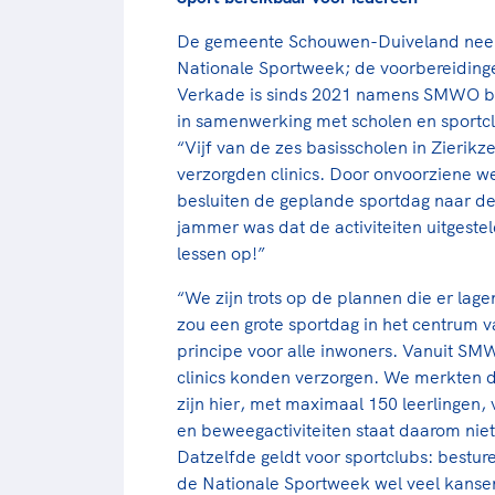
De gemeente Schouwen-Duiveland neemt
Nationale Sportweek; de voorbereidingen
Verkade is sinds 2021 namens SMWO be
in samenwerking met scholen en sportclu
“Vijf van de zes basisscholen in Zierik
verzorgden clinics. Door onvoorziene 
besluiten de geplande sportdag naar de
jammer was dat de activiteiten uitgest
lessen op!”
“We zijn trots op de plannen die er lagen
zou een grote sportdag in het centrum v
principe voor alle inwoners. Vanuit SM
clinics konden verzorgen. We merkten 
zijn hier, met maximaal 150 leerlingen, v
en beweegactiviteiten staat daarom niet 
Datzelfde geldt voor sportclubs: bestur
de Nationale Sportweek wel veel kansen