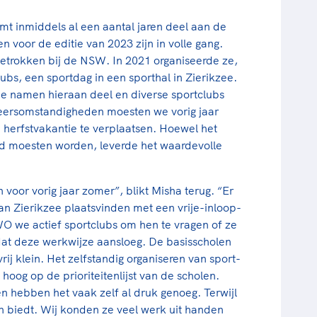
 inmiddels al een aantal jaren deel aan de
 voor de editie van 2023 zijn in volle gang.
trokken bij de NSW. In 2021 organiseerde ze,
bs, een sportdag in een sporthal in Zierikzee.
zee namen hieraan deel en diverse sportclubs
weersomstandigheden moesten we vorig jaar
 herfstvakantie te verplaatsen. Hoewel het
eld moesten worden, leverde het waardevolle
 voor vorig jaar zomer”, blikt Misha terug. “Er
an Zierikzee plaatsvinden met een vrije-inloop-
WO we actief sportclubs om hen te vragen of ze
dat deze werkwijze aansloeg. De basisscholen
rij klein. Het zelfstandig organiseren van sport-
hoog op de prioriteitenlijst van de scholen.
en hebben het vaak zelf al druk genoeg. Terwijl
 biedt. Wij konden ze veel werk uit handen