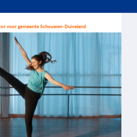
rt
Lees ve
je 
van
ctor voor gemeente Schouwen-Duiveland
Le
kader