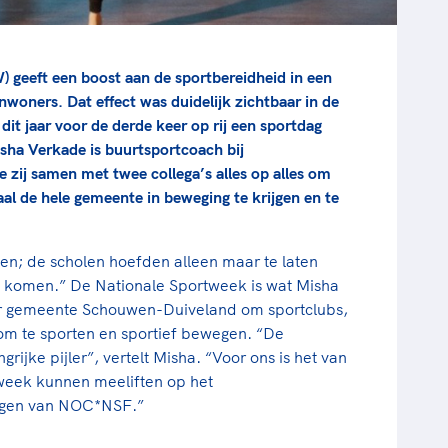
eeft een boost aan de sportbereidheid in een
woners. Dat effect was duidelijk zichtbaar in de
t jaar voor de derde keer op rij een sportdag
sha Verkade is buurtsportcoach bij
 zij samen met twee collega’s alles op alles om
al de hele gemeente in beweging te krijgen en te
den; de scholen hoefden alleen maar te laten
 komen.” De Nationale Sportweek is wat Misha
or gemeente Schouwen-Duiveland om sportclubs,
om te sporten en sportief bewegen. “De
rijke pijler”, vertelt Misha. “Voor ons is het van
week kunnen meeliften op het
ngen van NOC*NSF.”