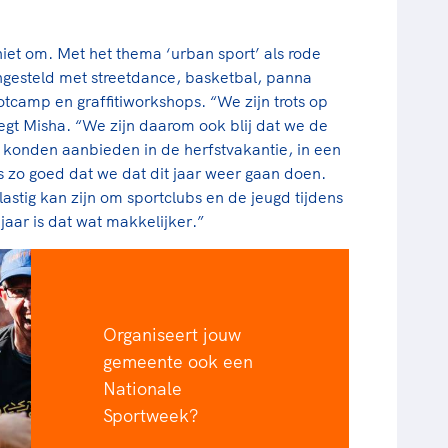
iet om. Met het thema ‘urban sport’ als rode
gesteld met streetdance, basketbal, panna
tcamp en graffitiworkshops. “We zijn trots op
zegt Misha. “We zijn daarom ook blij dat we de
g konden aanbieden in de herfstvakantie, in een
fs zo goed dat we dat dit jaar weer gaan doen.
lastig kan zijn om sportclubs en de jeugd tijdens
jaar is dat wat makkelijker.”
Organiseert jouw
gemeente ook een
Nationale
Sportweek?