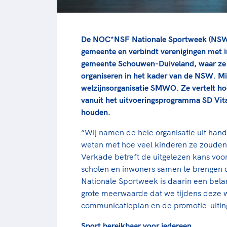
De NOC*NSF Nationale Sportweek (NSW) g
gemeente en verbindt verenigingen met in
gemeente Schouwen-Duiveland, waar ze di
organiseren in het kader van de NSW. Mi
welzijnsorganisatie SMWO. Ze vertelt hoe
vanuit het uitvoeringsprogramma SD Vita
houden.
“Wij namen de hele organisatie uit han
weten met hoe veel kinderen ze zouden
Verkade betreft de uitgelezen kans vo
scholen en inwoners samen te brengen 
Nationale Sportweek is daarin een belang
grote meerwaarde dat we tijdens deze 
communicatieplan en de promotie-uiti
Sport bereikbaar voor iedereen