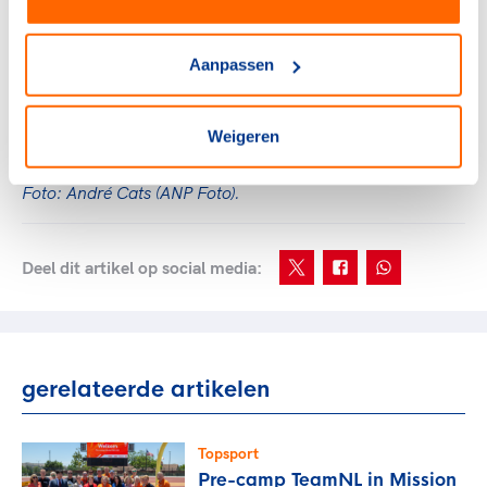
De TeamNL Parijs Podcast is voor iedereen te
beluisteren. Dat kan via onder meer
Spotify
en
Apple Podcasts
. Geen aflevering missen?
Aanpassen
Abonneer je dan gratis.
Weigeren
Foto: André Cats (ANP Foto).
Deel dit artikel op social media:
gerelateerde artikelen
Topsport
Pre-camp TeamNL in Mission