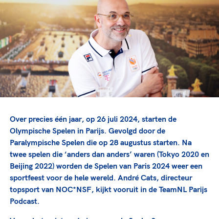
TeamNL Academie Kalender
Veilige en integere sport
Sportonderzoek
Diversiteit en inclusie
Sportakkoord II
Gezonde sportomgeving
Kennisaanbod TeamNL Experts
Duurzaamheid
TeamNL Sport Science Centre
Bekwaam sportkader
Game Changer
Vitale clubs en bestuurlijk kader
TeamNL kids
Olympische Spelen LA28
Olympische geschiedenis
Paralympische Spelen LA28
Sportmatch
Europese Spelen Istanbul 2027
Over precies één jaar, op 26 juli 2024, starten de
Clubacties
Nieuwspagina
Olympische Spelen in Parijs. Gevolgd door de
Handboek Wet- en Regelgeving
Paralympische Spelen die op 28 augustus starten. Na
Columns
Topsportbeleid
twee spelen die ‘anders dan anders’ waren (Tokyo 2020 en
Opleidingen en trainingen
Topsportfinanciering
Beijing 2022) worden de Spelen van Paris 2024 weer een
sportfeest voor de hele wereld. André Cats, directeur
Maatschappelijke waarde topsport
topsport van NOC*NSF, kijkt vooruit in de TeamNL Parijs
High5 Stappenplan
Top teamsportcompetities
Sport gaat niet vanzelf
Podcast.
Ruimte voor sport