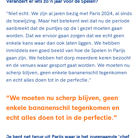
Clubondersteuning
Verandert er iets zo’n jaar voor de Spelen?
Sport verenigt. Op sportclubs, pleintjes, tijdens
De TeamNL Academie
een rondje fietsen, door samen te skaten of naar
Beroepskrachten
"Niet echt. We zijn al jaren bezig met Paris 2024, al sinds
de sportschool te gaan. Door samen te juichen
De TeamNL Academie biedt een leer- en
de toewijzing. Maar het betekent wel dat nu de periode
voor Sifan Hassan, Rico Verhoeven, Diede de
ontwikkelprogramma voor de volgende functies
aanbreekt dat de puntjes op de i gezet moeten gaan
Samen voor een veilige
Groot en het Nederlands Elftal. Of met trots te
binnen TeamNL programma's: experts, coaches,
worden. Dat we ervoor gaan zorgen dat we echt geen
sportomgeving
genieten van de karatewedstrijd van je dochter,
bestuurders, (technisch) directeuren, managers en
enkele kans waar dan ook laten liggen. We hebben
de halve marathon van je moeder of de
toekomstig kader.
inmiddels een goed beeld van hoe de Spelen in Parijs
Voor welk gedrag staat de club? Wat mag wel
hockeywedstrijd van je buurjongen.
gaan zijn. We hebben het dorp meerdere keren bezocht
langs de lijn, in de kleedkamer, kantine en online?
Lees verder
en de venues waar gesport gaat worden. We moeten nu
Lees verder
En wat mag vooral niet? Een gedragscode geeft
scherp blijven, geen enkele bananenschil tegenkomen
hier richting aan en is dus een belangrijk
en echt alles doen tot in de perfectie."
onderdeel van het clubbeleid rondom gewenst en
ongewenst gedrag.
We moeten nu scherp blijven, geen
Lees verder
enkele bananenschil tegenkomen en
echt alles doen tot in de perfectie.
Je bent net terug uit Parijs waar je het zogenaamde ‘chef