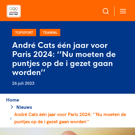
Over NOC*NSF
TOPSPORT
TEAMNL
André Cats één jaar voor
Sportagenda 2032
Paris 2024: ‘’Nu moeten de
Sportdeelname
Leden
puntjes op de i gezet gaan
Algemene Vergadering
worden’’
Bonden en professionals in de sport
Topsport
Raad van Toezicht en Bestuur
26 juli 2023
Beleidsmedewerkers
Merkbescherming NOC*NSF
Clubbestuurders
Voor talentvolle sporters
Home
Voor bonden
Coördinatoren en opleiders
Atletencommissie
Nieuws
Onze partners
Trainer-coaches
André Cats één jaar voor Paris 2024: ‘’Nu moeten de
Paralympische Talentdag
Geven aan Sport
Officials
puntjes op de i gezet gaan worden’’
Pers