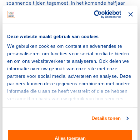
spannende tijden tegemoet, in het komende halfjaar
wordt onze ploeg echt gevormd. En ik hoop en verwacht
dat we met een brede ploeg met grote verscheidenheid
aan sporters af kunnen reizen naar Parijs volgend jaar."
Deze website maakt gebruik van cookies
We gebruiken cookies om content en advertenties te
TeamNL Parijs Podcast
personaliseren, om functies voor social media te bieden
De TeamNL Parijs Podcast is speciaal
en om ons websiteverkeer te analyseren. Ook delen we
ontwikkeld voor topsporters van TeamNL.
informatie over uw gebruik van onze site met onze
Het is een aanvulling op hun voorbereiding op
partners voor social media, adverteren en analyse. Deze
de Olympische en Paralympische Spelen van
partners kunnen deze gegevens combineren met andere
volgend jaar. Iedere laatste woensdag van de
informatie die u aan ze heeft verstrekt of die ze hebben
maand ontvangt host en TeamNL-
verzameld op basis van uw gebruik van hun services.
volleybalster Myrthe Schoot twee gasten
waarmee ze spreekt over alles wat
Details tonen
topsporters bezighoudt of wat ze moeten
weten over de naderende Spelen.
Alles toestaan