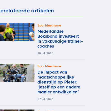
rder
moeder of de hockeywedstrijd
erelateerde artikelen
 je buurjongen.
es verder
Sportdeelname
Nederlandse
Boksbond investeert
in vakkundige trainer-
coaches
28 juli 2026
Sportdeelname
De impact van
maatschappelijke
diensttijd op Pieter:
‘jezelf op een andere
manier ontwikkelen’
27 juli 2026