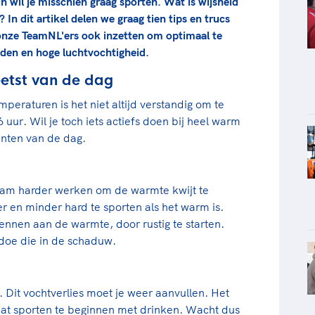
h wil je misschien graag sporten. Wat is wijsheid
 In dit artikel delen we graag tien tips en trucs
 onze TeamNL'ers ook inzetten om optimaal te
den en hoge luchtvochtigheid.
eetst van de dag
mperaturen is het niet altijd verstandig om te
 uur. Wil je toch iets actiefs doen bij heel warm
nten van de dag.
aam harder werken om de warmte kwijt te
r en minder hard te sporten als het warm is.
ennen aan de warmte, door rustig te starten.
doe die in de schaduw.
 Dit vochtverlies moet je weer aanvullen. Het
gaat sporten te beginnen met drinken. Wacht dus