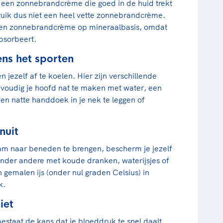
 een zonnebrandcrème die goed in de huid trekt
ruik dus niet een heel vette zonnebrandcrème.
 een zonnebrandcrème op mineraalbasis, omdat
absorbeert.
ens het sporten
 jezelf af te koelen. Hier zijn verschillende
envoudig je hoofd nat te maken met water, een
een natte handdoek in je nek te leggen of
nuit
am naar beneden te brengen, bescherm je jezelf
onder andere met koude dranken, waterijsjes of
n gemalen ijs (onder nul graden Celsius) in
k.
iet
estaat de kans dat je bloeddruk te snel daalt.