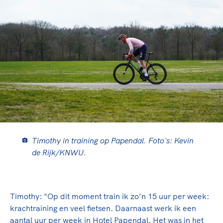
Timothy in training op Papendal. Foto's: Kevin
de Rijk/KNWU.
Timothy: "Op dit moment train ik zo’n 15 uur per week:
krachtraining en veel fietsen. Daarnaast werk ik een
aantal uur per week in Hotel Papendal. Het was in het