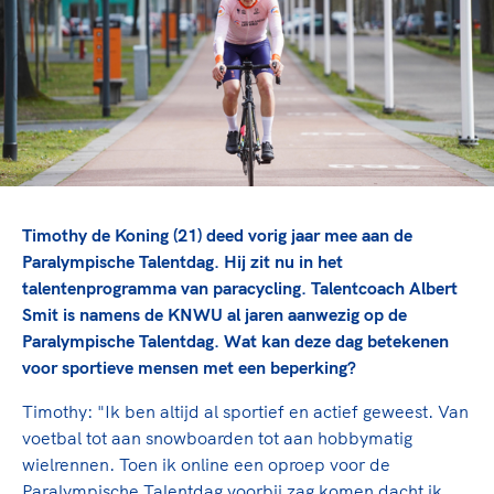
TeamNL Academie Kalender
Veilige en integere sport
Sportonderzoek
Diversiteit en inclusie
Sportakkoord II
Gezonde sportomgeving
Kennisaanbod TeamNL Experts
Duurzaamheid
TeamNL Sport Science Centre
Bekwaam sportkader
Game Changer
Vitale clubs en bestuurlijk kader
TeamNL kids
Olympische Spelen LA28
Olympische geschiedenis
Paralympische Spelen LA28
Timothy de Koning (21) deed vorig jaar mee aan de
Sportmatch
Europese Spelen Istanbul 2027
Paralympische Talentdag. Hij zit nu in het
talentenprogramma van paracycling. Talentcoach Albert
Clubacties
Nieuwspagina
Smit is namens de KNWU al jaren aanwezig op de
Handboek Wet- en Regelgeving
Columns
Topsportbeleid
Paralympische Talentdag. Wat kan deze dag betekenen
Opleidingen en trainingen
voor sportieve mensen met een beperking?
Topsportfinanciering
Maatschappelijke waarde topsport
Timothy: "Ik ben altijd al sportief en actief geweest. Van
High5 Stappenplan
Top teamsportcompetities
voetbal tot aan snowboarden tot aan hobbymatig
Sport gaat niet vanzelf
Ruimte voor sport
wielrennen. Toen ik online een oproep voor de
Paralympische Talentdag voorbij zag komen dacht ik