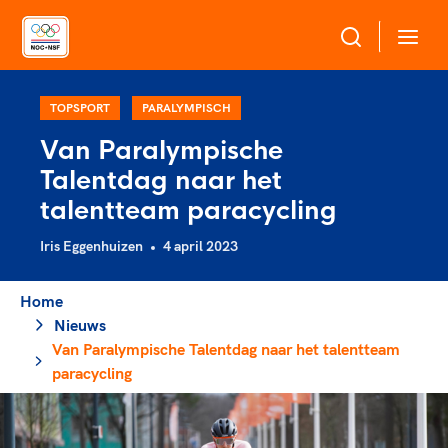
Over NOC*NSF
TOPSPORT
PARALYMPISCH
Van Paralympische
Sportagenda 2032
Talentdag naar het
Sportdeelname
Leden
talentteam paracycling
Algemene Vergadering
Iris Eggenhuizen
4 april 2023
Bonden en professionals in de sport
Topsport
Raad van Toezicht en Bestuur
Beleidsmedewerkers
Merkbescherming NOC*NSF
Home
Clubbestuurders
Nieuws
Voor talentvolle sporters
Voor bonden
Coördinatoren en opleiders
Van Paralympische Talentdag naar het talentteam
Atletencommissie
Onze partners
Trainer-coaches
paracycling
Paralympische Talentdag
Geven aan Sport
Officials
Pers