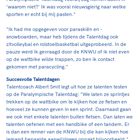
Clubondersteuning
Sport verenigt. Op sportclubs, pleintjes, tijdens
De TeamNL Academie
‘waarom niet?’ Ik was vooral nieuwsgierig naar welke
een rondje fietsen, door samen te skaten of naar
Beroepskrachten
sporten er echt bij mij pasten."
de sportschool te gaan. Door samen te juichen
De TeamNL Academie biedt een leer- en
voor Sifan Hassan, Rico Verhoeven, Diede de
ontwikkelprogramma voor de volgende functies
Samen voor een veilige
"Ik had me opgegeven voor paraskiën en -
Groot en het Nederlands Elftal. Of met trots te
binnen TeamNL programma's: experts, coaches,
snowboarden, maar heb tijdens de Talentdag ook
sportomgeving
genieten van de karatewedstrijd van je dochter,
bestuurders, (technisch) directeuren, managers en
zitvolleybal en rolstoelbasketbal uitgeprobeerd. In de
de halve marathon van je moeder of de
toekomstig kader.
pauze werd ik gevraagd door de KNWU of ik niet even
Voor welk gedrag staat de club? Wat mag wel
hockeywedstrijd van je buurjongen.
op de wattbike wilde trappen, zo ben ik contact
langs de lijn, in de kleedkamer, kantine en online?
Lees verder
gekomen met paracycling."
Lees verder
En wat mag vooral niet? Een gedragscode geeft
hier richting aan en is dus een belangrijk
Succesvolle Talentdagen
onderdeel van het clubbeleid rondom gewenst en
Talentcoach Albert Smit legt uit hoe ze talenten testen
ongewenst gedrag.
op de Paralympische Talentdag: "We laten ze sprintjes
trekken op de wattbike om te kijken hoe ze fietsen en
Lees verder
hoeveel ze kunnen geven in een sprint. Daarnaast gaan
we ook met enkele talenten buiten fietsen. Dan laten we
talenten oefenen met een handbike of een tandem. Er
is dan een renner van de KNWU bij die kan kijken hoe
iemand bepaalde aanwijzingen oppakt bijvoorbeeld."