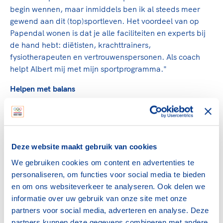
begin wennen, maar inmiddels ben ik al steeds meer
gewend aan dit (top)sportleven. Het voordeel van op
Papendal wonen is dat je alle faciliteiten en experts bij
de hand hebt: diëtisten, krachttrainers,
fysiotherapeuten en vertrouwenspersonen. Als coach
helpt Albert mij met mijn sportprogramma."
Helpen met balans
Albert: "Mijn belangrijkste taak als talentcoach is om
talenten leren om de trainingsarbeid aan te kunnen en
ze helpen met balans bewaren. Het eerste jaar gaat
vooral om wennen aan het dagelijks trainen in
Deze website maakt gebruik van cookies
combinatie met werk of school. Ook leren we ze dan
goed op hun voeding te letten."
We gebruiken cookies om content en advertenties te
personaliseren, om functies voor social media te bieden
"Heel veel dingen zijn nieuw, dus je moet leren hoe je dit
en om ons websiteverkeer te analyseren. Ook delen we
kunt combineren en ook je rust kunt pakken. Het eerste
informatie over uw gebruik van onze site met onze
jaar is dus vooral ervaren. Daarna gaan we meer kijken
partners voor social media, adverteren en analyse. Deze
naar topsportprestaties. Gemiddeld heb ik iemand vier
partners kunnen deze gegevens combineren met andere