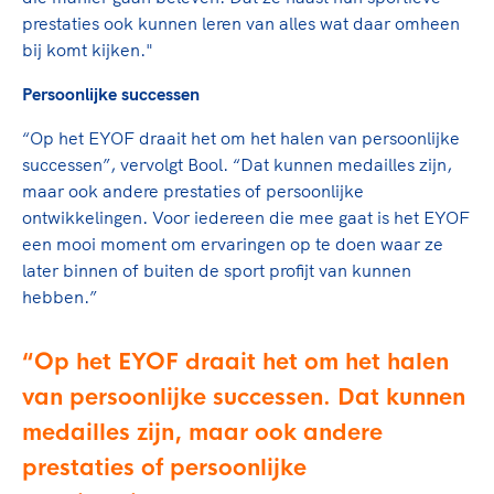
Clubondersteuning
Sport verenigt. Op sportclubs, pleintjes, tijdens
De TeamNL Academie
prestaties ook kunnen leren van alles wat daar omheen
een rondje fietsen, door samen te skaten of naar
Beroepskrachten
bij komt kijken."
de sportschool te gaan. Door samen te juichen
De TeamNL Academie biedt een leer- en
voor Sifan Hassan, Rico Verhoeven, Diede de
ontwikkelprogramma voor de volgende functies
Persoonlijke successen
Samen voor een veilige
Groot en het Nederlands Elftal. Of met trots te
binnen TeamNL programma's: experts, coaches,
sportomgeving
genieten van de karatewedstrijd van je dochter,
“Op het EYOF draait het om het halen van persoonlijke
bestuurders, (technisch) directeuren, managers en
de halve marathon van je moeder of de
successen”, vervolgt Bool. “Dat kunnen medailles zijn,
toekomstig kader.
Voor welk gedrag staat de club? Wat mag wel
hockeywedstrijd van je buurjongen.
maar ook andere prestaties of persoonlijke
langs de lijn, in de kleedkamer, kantine en online?
ontwikkelingen. Voor iedereen die mee gaat is het EYOF
Lees verder
Lees verder
En wat mag vooral niet? Een gedragscode geeft
een mooi moment om ervaringen op te doen waar ze
hier richting aan en is dus een belangrijk
later binnen of buiten de sport profijt van kunnen
onderdeel van het clubbeleid rondom gewenst en
hebben.”
ongewenst gedrag.
Op het EYOF draait het om het halen
Lees verder
van persoonlijke successen. Dat kunnen
medailles zijn, maar ook andere
prestaties of persoonlijke