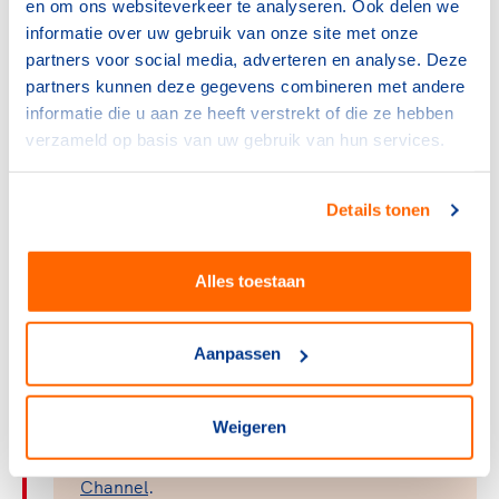
luisterend oor bieden wanneer iemand dat nodig heeft
en om ons websiteverkeer te analyseren. Ook delen we
en de motivatie erin houden.”
informatie over uw gebruik van onze site met onze
partners voor social media, adverteren en analyse. Deze
partners kunnen deze gegevens combineren met andere
Over het EYOF Friuli Venezia Giulia
informatie die u aan ze heeft verstrekt of die ze hebben
verzameld op basis van uw gebruik van hun services.
TeamNL bestaat uit: Nerea Mur (kunstrijden),
Nick Endeveld, Jonas de Jong, Sophie
Nijboer, Pom Straathof (shorttrack), Youri
Details tonen
Zorge (snowboard alpine), Daan Stam
(snowboard cross) en Sam van Lieshout
Alles toestaan
(snowboard freestyle).
De openingsceremonie is op zaterdag 21
Aanpassen
januari, de sluitingsceremonie een week later
(zaterdag 28 januari).
Weigeren
Bekijk het programma op
Teamnl.org
. Het
EOC zendt de wedstrijden live uit op
het EOC
Channel
.