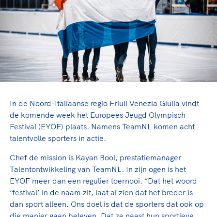
TeamNL Academie Kalender
Veilige en integere sport
Sportonderzoek
Diversiteit en inclusie
Sportakkoord II
Gezonde sportomgeving
Kennisaanbod TeamNL Experts
Duurzaamheid
TeamNL Sport Science Centre
Bekwaam sportkader
Game Changer
Vitale clubs en bestuurlijk kader
TeamNL kids
Olympische Spelen LA28
Olympische geschiedenis
Paralympische Spelen LA28
In de Noord-Italiaanse regio Friuli Venezia Giulia vindt
Sportmatch
Europese Spelen Istanbul 2027
de komende week het Europees Jeugd Olympisch
Festival (EYOF) plaats. Namens TeamNL komen acht
Clubacties
Nieuwspagina
talentvolle sporters in actie.
Handboek Wet- en Regelgeving
Columns
Topsportbeleid
Opleidingen en trainingen
Chef de mission is Kayan Bool, prestatiemanager
Topsportfinanciering
Talentontwikkeling van TeamNL. In zijn ogen is het
Maatschappelijke waarde topsport
EYOF meer dan een regulier toernooi. “Dat het woord
High5 Stappenplan
Top teamsportcompetities
‘festival’ in de naam zit, laat al zien dat het breder is
Sport gaat niet vanzelf
Ruimte voor sport
dan sport alleen. Ons doel is dat de sporters dat ook op
die manier gaan beleven. Dat ze naast hun sportieve