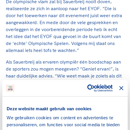
De olympische vlam zal bij Sauerbreij nooit doven,
realiseerde ze zich in aanloop naar het EYOF. “Die is
door het toewerken naar dit evenement juist weer extra
aangewakkerd. En mede door de vele gesprekken en
overleggen in de voorbereidende periode heb ik echt
het idee dat het EYOF qua gevoel in de buurt komt van
de ‘echte’ Olympische Spelen. Volgens mij staat ons
allemaal iets heel tofs te wachten.”
Als Sauerbreij als ervaren olympiër één boodschap aan
de sporters zou mogen meegeven? “Geniet ervan!”, is
haar duidelijke advies. “Wie weet maak je zoiets als dit
nooit meer mee. Het is kort, dus probeer van elkaar te
leren. Het zou mooi zijn om bij thuiskomst te kunnen
zeggen dat we niet alleen betere sporters, coaches en
begeleiders zijn geworden, maar dat we ook als mens
Deze website maakt gebruik van cookies
stappen hebben gemaakt. Het is belangrijk dat we er
voor elkaar zijn, onder alle omstandigheden. Zo moeten
We gebruiken cookies om content en advertenties te
we successen met elkaar vieren, maar ook een
personaliseren, om functies voor social media te bieden