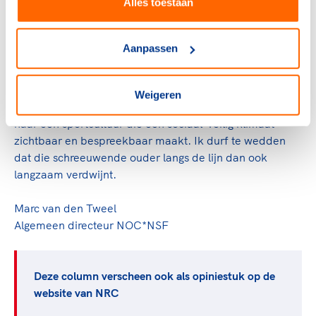
Alles toestaan
(de online training hiervoor bestaat al en is eveneens
gratis beschikbaar).
Aanpassen
We hebben een waanzinnig mooi en fijnmazig
sportlandschap, dankzij al die verenigingen met hun
vaak lange historie en grote maatschappelijke
Weigeren
betekenis. Laten we samen concrete stappen zetten
naar een sportcultuur die een sociaal-veilig klimaat
zichtbaar en bespreekbaar maakt. Ik durf te wedden
dat die schreeuwende ouder langs de lijn dan ook
langzaam verdwijnt.
Marc van den Tweel
Algemeen directeur NOC*NSF
Deze column verscheen ook als opiniestuk op de
website van NRC