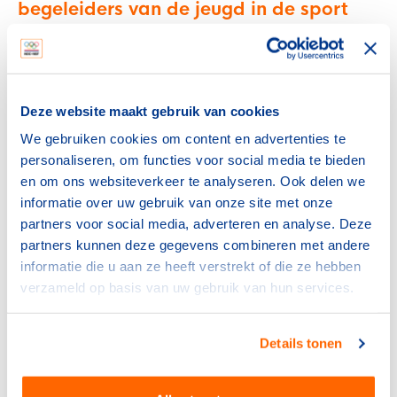
begeleiders van de jeugd in de sport
voldoende pedagogische basis? Vragen
we of ze in staat zijn pestgedrag te
herkennen en tegen te gaan? Tot op
Deze website maakt gebruik van cookies
heden niet.
We gebruiken cookies om content en advertenties te
Marc van den Tweel
personaliseren, om functies voor social media te bieden
en om ons websiteverkeer te analyseren. Ook delen we
informatie over uw gebruik van onze site met onze
Het helpt dat ook minister Helder van Sport sinds kort
partners voor social media, adverteren en analyse. Deze
pleit voor een VOG-plicht voor de gehele sport in het
partners kunnen deze gegevens combineren met andere
Nationaal Sportakkoord.
informatie die u aan ze heeft verstrekt of die ze hebben
Wat NOC*NSF betreft maken we als sector de volgende
verzameld op basis van uw gebruik van hun services.
afspraken: verplicht een VOG voor iedereen die direct
werkt met groepen kinderen en jongeren (wordt nu al
Details tonen
gratis aangeboden), een gedragscode, een
vertrouwenscontactpersoon en een basistraining
pedagogische vaardigheden voor trainers en coaches