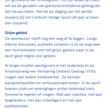
Clubondersteuning
Sport verenigt. Op sportclubs, pleintjes, tijdens
De TeamNL Academie
net als de gevallen van grensoverschrijdend gedrag die
een rondje fietsen, door samen te skaten of naar
Beroepskrachten
het nieuws halen. Net als de stijging van het aantal
de sportschool te gaan. Door samen te juichen
De TeamNL Academie biedt een leer- en
dossiers bij het Centrum Veilige Sport (dit jaar al meer
voor Sifan Hassan, Rico Verhoeven, Diede de
ontwikkelprogramma voor de volgende functies
Samen voor een veilige
dan duizend).
Groot en het Nederlands Elftal. Of met trots te
binnen TeamNL programma's: experts, coaches,
sportomgeving
genieten van de karatewedstrijd van je dochter,
bestuurders, (technisch) directeuren, managers en
Grijze gebied
de halve marathon van je moeder of de
toekomstig kader.
De sportsector heeft nog een weg af te leggen. Langs
Voor welk gedrag staat de club? Wat mag wel
hockeywedstrijd van je buurjongen.
interne discussies, publieke oordelen is ze op weg naar
langs de lijn, in de kleedkamer, kantine en online?
Lees verder
een normenkader voor het grijze gebied waar in de
Lees verder
En wat mag vooral niet? Een gedragscode geeft
sport geen regels voor gelden.
hier richting aan en is dus een belangrijk
onderdeel van het clubbeleid rondom gewenst en
Al langer moeten werkgevers in het onderwijs en de
ongewenst gedrag.
kinderopvang een Verklaring Omtrent Gedrag (VOG)
vragen aan iedere medewerker. Ze kennen
Lees verder
aanspreekpunten en vertrouwenspersonen. In de sport
hoeven clubs en verenigingen echter helemaal niets
formeel te regelen of vragen. Niet aan coaches, niet aan
begeleiders, niet aan vrijwilligers en niet aan
professionals.