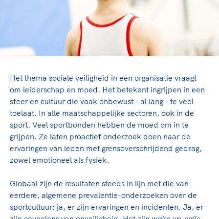
TeamNL Academie Kalender
Veilige en integere sport
Sportonderzoek
Diversiteit en inclusie
Sportakkoord II
Gezonde sportomgeving
Kennisaanbod TeamNL Experts
Duurzaamheid
TeamNL Sport Science Centre
Bekwaam sportkader
Game Changer
Het thema sociale veiligheid in een organisatie vraagt
Vitale clubs en bestuurlijk kader
TeamNL kids
Olympische Spelen LA28
om leiderschap en moed. Het betekent ingrijpen in een
Olympische geschiedenis
Paralympische Spelen LA28
sfeer en cultuur die vaak onbewust – al lang – te veel
toelaat. In alle maatschappelijke sectoren, ook in de
Sportmatch
Europese Spelen Istanbul 2027
sport. Veel sportbonden hebben de moed om in te
Clubacties
Nieuwspagina
grijpen. Ze laten proactief onderzoek doen naar de
Handboek Wet- en Regelgeving
Columns
ervaringen van leden met grensoverschrijdend gedrag,
Topsportbeleid
Opleidingen en trainingen
zowel emotioneel als fysiek.
Topsportfinanciering
Maatschappelijke waarde topsport
Globaal zijn de resultaten steeds in lijn met die van
High5 Stappenplan
Top teamsportcompetities
Sport gaat niet vanzelf
eerdere, algemene prevalentie-onderzoeken over de
Ruimte voor sport
sportcultuur: ja, er zijn ervaringen en incidenten. Ja, er
zijn gevoelens van onveiligheid. Het zijn
wake up-calls
,