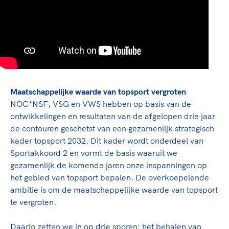
Maatschappelijke waarde van topsport vergroten
NOC*NSF, VSG en VWS hebben op basis van de
ontwikkelingen en resultaten van de afgelopen drie jaar
de contouren geschetst van een gezamenlijk strategisch
kader topsport 2032. Dit kader wordt onderdeel van
Sportakkoord 2 en vormt de basis waaruit we
gezamenlijk de komende jaren onze inspanningen op
het gebied van topsport bepalen. De overkoepelende
ambitie is om de maatschappelijke waarde van topsport
te vergroten.
Daarin zetten we in op drie sporen: het behalen van