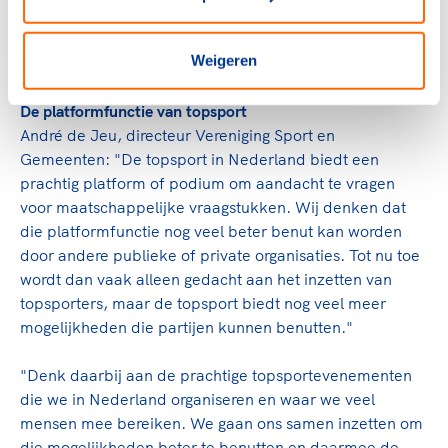
is. Daarvoor is het belangrijk dat we samen nadenken
en in gesprek blijven gaan over de manier waarop we de
Weigeren
topsport in Nederland willen organiseren."
De platformfunctie van topsport
André de Jeu, directeur Vereniging Sport en
Gemeenten: "De topsport in Nederland biedt een
prachtig platform of podium om aandacht te vragen
voor maatschappelijke vraagstukken. Wij denken dat
die platformfunctie nog veel beter benut kan worden
door andere publieke of private organisaties. Tot nu toe
wordt dan vaak alleen gedacht aan het inzetten van
topsporters, maar de topsport biedt nog veel meer
mogelijkheden die partijen kunnen benutten."
"Denk daarbij aan de prachtige topsportevenementen
die we in Nederland organiseren en waar we veel
mensen mee bereiken. We gaan ons samen inzetten om
die mogelijkheden beter te benutten en daarmee de