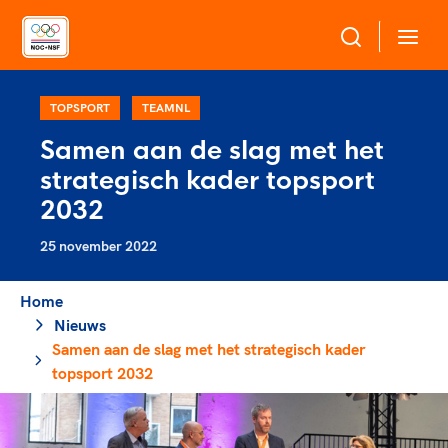
Over NOC*NSF
TOPSPORT
TEAMNL
Samen aan de slag met het
Sportagenda 2032
strategisch kader topsport
Sportdeelname
Leden
2032
Algemene Vergadering
25 november 2022
Bonden en professionals in de sport
Topsport
Raad van Toezicht en Bestuur
Beleidsmedewerkers
Merkbescherming NOC*NSF
Home
Clubbestuurders
Nieuws
Voor talentvolle sporters
Voor bonden
Coördinatoren en opleiders
Samen aan de slag met het strategisch kader
Atletencommissie
Onze partners
Trainer-coaches
topsport 2032
Paralympische Talentdag
Geven aan Sport
Officials
Pers