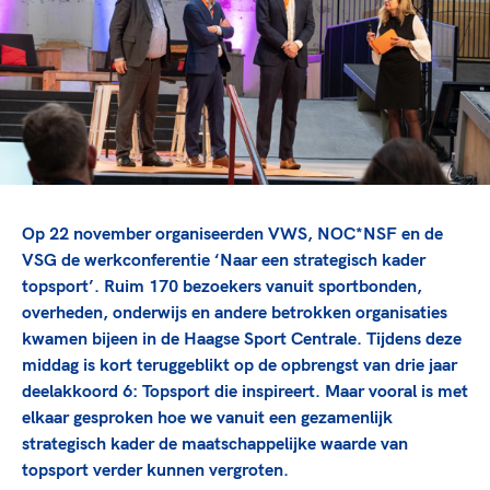
TeamNL Academie Kalender
Veilige en integere sport
Sportonderzoek
Diversiteit en inclusie
Sportakkoord II
Gezonde sportomgeving
Kennisaanbod TeamNL Experts
Duurzaamheid
TeamNL Sport Science Centre
Bekwaam sportkader
Game Changer
Vitale clubs en bestuurlijk kader
TeamNL kids
Olympische Spelen LA28
Olympische geschiedenis
Paralympische Spelen LA28
Op 22 november organiseerden VWS, NOC*NSF en de
Sportmatch
Europese Spelen Istanbul 2027
VSG de werkconferentie ‘Naar een strategisch kader
topsport’. Ruim 170 bezoekers vanuit sportbonden,
Clubacties
Nieuwspagina
overheden, onderwijs en andere betrokken organisaties
Handboek Wet- en Regelgeving
Columns
Topsportbeleid
kwamen bijeen in
de Haagse Sport Centrale
. Tijdens deze
Opleidingen en trainingen
middag is kort teruggeblikt op de opbrengst van drie jaar
Topsportfinanciering
deelakkoord 6: Topsport die inspireert. Maar vooral is met
Maatschappelijke waarde topsport
elkaar gesproken hoe we vanuit een gezamenlijk
High5 Stappenplan
Top teamsportcompetities
Sport gaat niet vanzelf
strategisch kader de maatschappelijke waarde van
Ruimte voor sport
topsport verder kunnen vergroten.