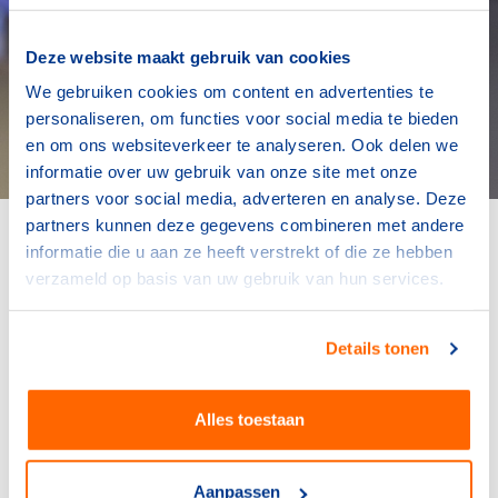
Deze website maakt gebruik van cookies
We gebruiken cookies om content en advertenties te
personaliseren, om functies voor social media te bieden
en om ons websiteverkeer te analyseren. Ook delen we
informatie over uw gebruik van onze site met onze
partners voor social media, adverteren en analyse. Deze
partners kunnen deze gegevens combineren met andere
André Cats.
informatie die u aan ze heeft verstrekt of die ze hebben
verzameld op basis van uw gebruik van hun services.
Een gezamenlijke verantwoordelijkheid
Details tonen
Arjan van Drielen, MT-lid topsport bij het ministerie van
VWS: "Topsportprestaties krijgen meer glans en meer
waarde als ze op een maatschappelijk verantwoorde
Alles toestaan
wijze tot stand komen. We vinden dat we een
gezamenlijke verantwoordelijkheid hebben om ervoor
Aanpassen
te zorgen dat het fundament onder de topsport op orde