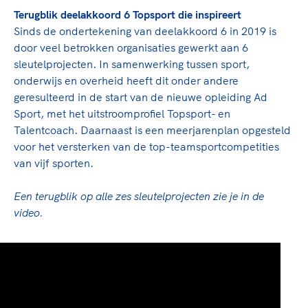
Clubondersteuning
Sport verenigt. Op sportclubs, pleintjes, tijdens
De TeamNL Academie
Terugblik deelakkoord 6 Topsport die inspireert
een rondje fietsen, door samen te skaten of naar
Beroepskrachten
Sinds de ondertekening van deelakkoord 6 in 2019 is
de sportschool te gaan. Door samen te juichen
De TeamNL Academie biedt een leer- en
door veel betrokken organisaties gewerkt aan 6
voor Sifan Hassan, Rico Verhoeven, Diede de
ontwikkelprogramma voor de volgende functies
Samen voor een veilige
sleutelprojecten. In samenwerking tussen sport,
Groot en het Nederlands Elftal. Of met trots te
binnen TeamNL programma's: experts, coaches,
onderwijs en overheid heeft dit onder andere
sportomgeving
genieten van de karatewedstrijd van je dochter,
bestuurders, (technisch) directeuren, managers en
geresulteerd in de start van de nieuwe opleiding Ad
de halve marathon van je moeder of de
toekomstig kader.
Sport, met het uitstroomprofiel Topsport- en
Voor welk gedrag staat de club? Wat mag wel
hockeywedstrijd van je buurjongen.
Talentcoach. Daarnaast is een meerjarenplan opgesteld
langs de lijn, in de kleedkamer, kantine en online?
Lees verder
voor het versterken van de top-teamsportcompetities
Lees verder
En wat mag vooral niet? Een gedragscode geeft
van vijf sporten.
hier richting aan en is dus een belangrijk
onderdeel van het clubbeleid rondom gewenst en
Een terugblik op alle zes sleutelprojecten zie je in de
ongewenst gedrag.
video.
Lees verder