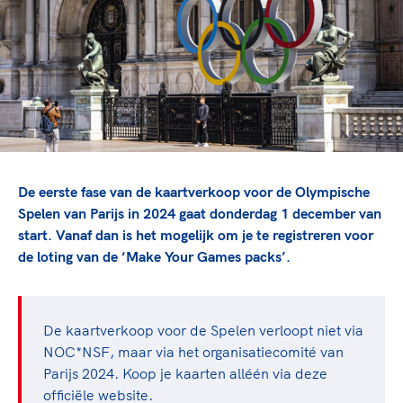
TeamNL Academie Kalender
Veilige en integere sport
Sportonderzoek
Diversiteit en inclusie
Sportakkoord II
Gezonde sportomgeving
Kennisaanbod TeamNL Experts
Duurzaamheid
TeamNL Sport Science Centre
Bekwaam sportkader
Game Changer
Vitale clubs en bestuurlijk kader
TeamNL kids
Olympische Spelen LA28
Olympische geschiedenis
Paralympische Spelen LA28
De eerste fase van de kaartverkoop voor de Olympische
Sportmatch
Europese Spelen Istanbul 2027
Spelen van Parijs in 2024 gaat donderdag 1 december van
start. Vanaf dan is het mogelijk om je te registreren voor
Clubacties
Nieuwspagina
de loting van de ‘Make Your Games packs’.
Handboek Wet- en Regelgeving
Columns
Topsportbeleid
Opleidingen en trainingen
Topsportfinanciering
Maatschappelijke waarde topsport
De kaartverkoop voor de Spelen verloopt niet via
High5 Stappenplan
NOC*NSF, maar via het organisatiecomité van
Top teamsportcompetities
Sport gaat niet vanzelf
Parijs 2024. Koop je kaarten alléén via deze
Ruimte voor sport
officiële website.