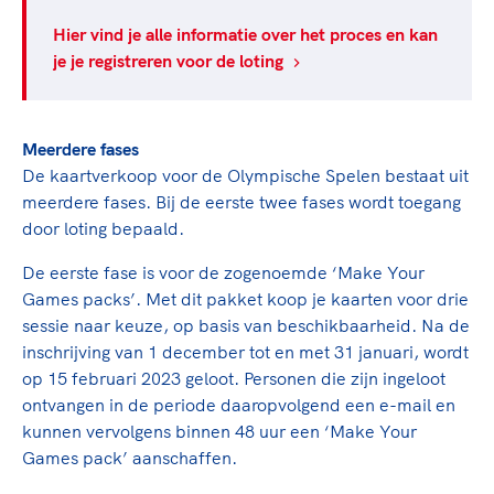
Clubondersteuning
Sport verenigt. Op sportclubs, pleintjes, tijdens
De TeamNL Academie
een rondje fietsen, door samen te skaten of naar
Beroepskrachten
Hier vind je alle informatie over het proces en kan
de sportschool te gaan. Door samen te juichen
je je registreren voor de loting
De TeamNL Academie biedt een leer- en
voor Sifan Hassan, Rico Verhoeven, Diede de
ontwikkelprogramma voor de volgende functies
Samen voor een veilige
Groot en het Nederlands Elftal. Of met trots te
binnen TeamNL programma's: experts, coaches,
sportomgeving
genieten van de karatewedstrijd van je dochter,
bestuurders, (technisch) directeuren, managers en
Meerdere fases
de halve marathon van je moeder of de
toekomstig kader.
De kaartverkoop voor de Olympische Spelen bestaat uit
Voor welk gedrag staat de club? Wat mag wel
hockeywedstrijd van je buurjongen.
meerdere fases. Bij de eerste twee fases wordt toegang
langs de lijn, in de kleedkamer, kantine en online?
Lees verder
door loting bepaald.
Lees verder
En wat mag vooral niet? Een gedragscode geeft
hier richting aan en is dus een belangrijk
De eerste fase is voor de zogenoemde ‘Make Your
onderdeel van het clubbeleid rondom gewenst en
Games packs’. Met dit pakket koop je kaarten voor drie
ongewenst gedrag.
sessie naar keuze, op basis van beschikbaarheid. Na de
inschrijving van 1 december tot en met 31 januari, wordt
Lees verder
op 15 februari 2023 geloot. Personen die zijn ingeloot
ontvangen in de periode daaropvolgend een e-mail en
kunnen vervolgens binnen 48 uur een ‘Make Your
Games pack’ aanschaffen.