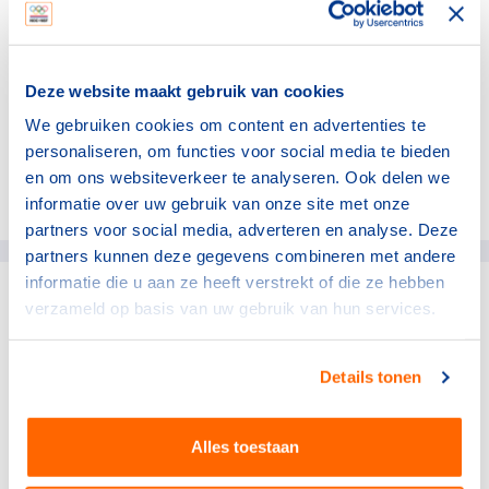
toegang te krijgen tot de verkoopperiodes.
Kaartverkoop Paralympische Spelen
Deze website maakt gebruik van cookies
De kaartverkoop voor de Paralympische Spelen start in
het najaar van 2023.
We gebruiken cookies om content en advertenties te
personaliseren, om functies voor social media te bieden
en om ons websiteverkeer te analyseren. Ook delen we
Deel dit artikel op social media:
informatie over uw gebruik van onze site met onze
partners voor social media, adverteren en analyse. Deze
partners kunnen deze gegevens combineren met andere
informatie die u aan ze heeft verstrekt of die ze hebben
verzameld op basis van uw gebruik van hun services.
gerelateerde artikelen
Details tonen
Topsport
Pre-camp TeamNL in Mission
Viejo officieel van start
Alles toestaan
2 augustus 2026