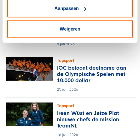
Aanpassen
Topsport
Topsporters ontdekken
nieuwe perspectieven in
groepsprogramma KNVB en
Weigeren
TeamNL
8 juli 2026
Topsport
IOC beloont deelname aan
de Olympische Spelen met
10.000 dollar
25 juni 2026
Topsport
Ireen Wüst en Jetze Plat
nieuwe chefs de mission
TeamNL
16 juni 2026