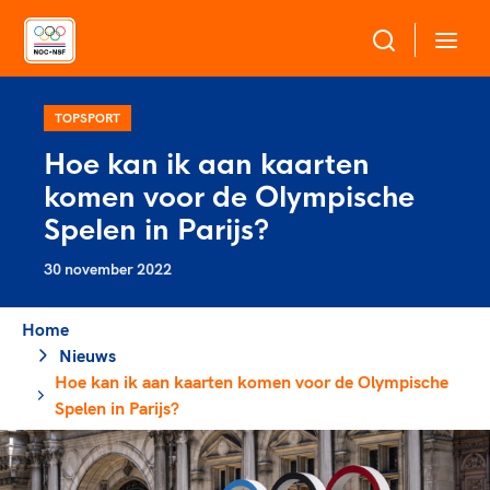
Over NOC*NSF
TOPSPORT
Hoe kan ik aan kaarten
Sportagenda 2032
komen voor de Olympische
Sportdeelname
Leden
Spelen in Parijs?
Algemene Vergadering
30 november 2022
Bonden en professionals in de sport
Topsport
Raad van Toezicht en Bestuur
Beleidsmedewerkers
Merkbescherming NOC*NSF
Home
Clubbestuurders
Nieuws
Voor talentvolle sporters
Voor bonden
Coördinatoren en opleiders
Hoe kan ik aan kaarten komen voor de Olympische
Atletencommissie
Onze partners
Trainer-coaches
Spelen in Parijs?
Paralympische Talentdag
Geven aan Sport
Officials
Pers