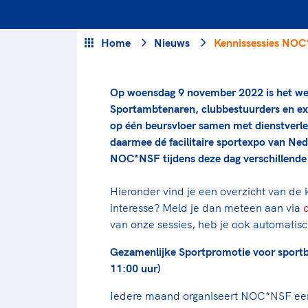
Veilige en integere sport
positionering van spo
Diversiteit en inclusie
Sportonderzoek
Home
Nieuws
Kennissessies NOC*
Gezonde sportomgeving
Sportakkoord II
Duurzaamheid
Bekwaam sportkader
Op woensdag 9 november 2022 is het wee
Vitale clubs en bestuurlijk 
Sportambtenaren, clubbestuurders en e
op één beursvloer samen met dienstverlen
daarmee dé facilitaire sportexpo van Ned
NOC*NSF tijdens deze dag verschillende 
Hieronder vind je een overzicht van de
interesse? Meld je dan meteen aan via
van onze sessies, heb je ook automatisc
Gezamenlijke Sportpromotie voor sportb
11:00 uur)
Iedere maand organiseert NOC*NSF een