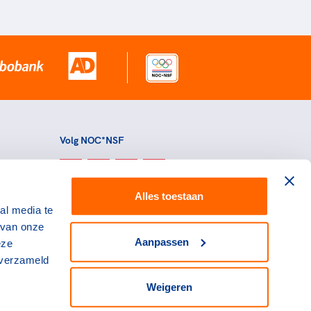
Volg NOC*NSF
Alles toestaan
al media te
 van onze
Aanpassen
eze
 verzameld
Weigeren