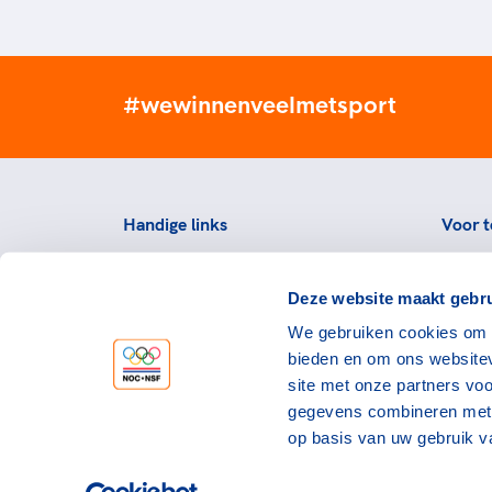
#wewinnenveelmetsport
Handige links
Voor t
Topsportevenementenbeleid
Topsp
Deze website maakt gebru
Partners
Voorzi
We gebruiken cookies om c
Werken bij NOC*NSF
Downlo
bieden en om ons websitev
topspo
Openstaande vacatures
site met onze partners vo
Atlet
Nieuws
gegevens combineren met a
op basis van uw gebruik v