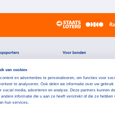
opsporters
Voor bonden
ortstatussen
Thema's
ik van cookies
eningen voor topsporters
Agenda
ontent en advertenties te personaliseren, om functies voor soci
ads en links voor
Portal
erkeer te analyseren. Ook delen we informatie over uw gebruik
rters
Nieuws
or social media, adverteren en analyse. Deze partners kunnen d
encommissie
Contact
ndere informatie die u aan ze heeft verstrekt of die ze hebben
an hun services.