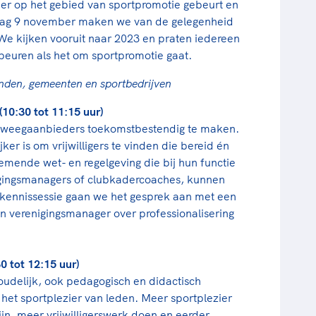
 er op het gebied van sportpromotie gebeurt en
sdag 9 november maken we van de gelegenheid
 We kijken vooruit naar 2023 en praten iedereen
ebeuren als het om sportpromotie gaat.
bonden, gemeenten en sportbedrijven
(10:30 tot 11:15 uur)
 beweegaanbieders toekomstbestendig te maken.
er is om vrijwilligers te vinden die bereid én
emende wet- en regelgeving die bij hun functie
nigingsmanagers of clubkadercoaches, kunnen
 kennissessie gaan we het gesprek aan met een
en verenigingsmanager over professionalisering
0 tot 12:15 uur)
oudelijk, ook pedagogisch en didactisch
het sportplezier van leden. Meer sportplezier
zijn, meer vrijwilligerswerk doen en eerder