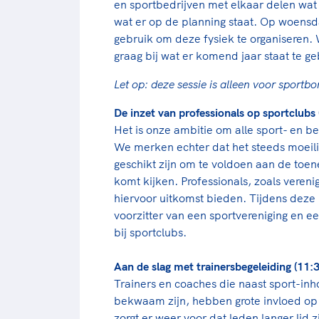
en sportbedrijven met elkaar delen wat
wat er op de planning staat. Op woen
gebruik om deze fysiek te organiseren.
graag bij wat er komend jaar staat te g
Let op: deze sessie is alleen voor sport
De inzet van professionals op sportclubs 
Het is onze ambitie om alle sport- en
We merken echter dat het steeds moeilijk
geschikt zijn om te voldoen aan de toen
komt kijken. Professionals, zoals vere
hiervoor uitkomst bieden. Tijdens deze
voorzitter van een sportvereniging en e
bij sportclubs.
Aan de slag met trainersbegeleiding (11:3
Trainers en coaches die naast sport-inh
bekwaam zijn, hebben grote invloed op 
zorgt er weer voor dat leden langer lid 