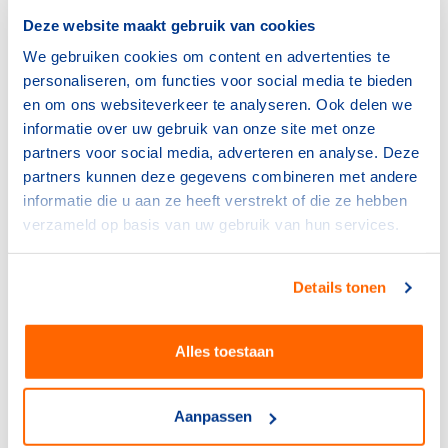
uitgetrokken voor de verduurzaming van
Deze website maakt gebruik van cookies
maatschappelijk vastgoed.
Dennis van Rijswijk,
We gebruiken cookies om content en advertenties te
voorzitter VKN (Vereniging Kunstijsbanen Nederland):
personaliseren, om functies voor social media te bieden
“Door de extreme prijzen voor gas en elektriciteit zijn de
en om ons websiteverkeer te analyseren. Ook delen we
investeringen in verduurzaming binnen één tot vijf jaar
informatie over uw gebruik van onze site met onze
terug te verdienen. Maar dan moet er wel voorzien
partners voor social media, adverteren en analyse. Deze
worden in de overbrugging om accommodaties
partners kunnen deze gegevens combineren met andere
gedurende die tijd in de lucht te houden.”
informatie die u aan ze heeft verstrekt of die ze hebben
Verarming sport in de volle breedte
verzameld op basis van uw gebruik van hun services.
De energieprijzen zijn op dit moment bepalend voor het
voortbestaan van zwembaden en ijsbanen, maar
Details tonen
bedreigen ook andere sportaccommodaties en -
organisaties. Lodewijk Klootwijk, directeur POS
Alles toestaan
(Platform Ondernemende Sportaanbieders): “Miljoenen
Nederlanders sporten bij fitness-scholen en andere
sportaanbieders; daar is het probleem natuurlijk
Aanpassen
minstens zo acuut. Deze ondernemers hebben vaak hun