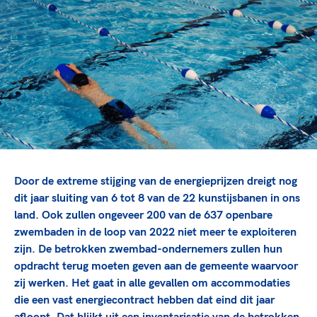
TeamNL Academie Kalender
Veilige en integere sport
Sportonderzoek
Diversiteit en inclusie
Sportakkoord II
Gezonde sportomgeving
Kennisaanbod TeamNL Experts
Duurzaamheid
TeamNL Sport Science Centre
Bekwaam sportkader
Game Changer
Vitale clubs en bestuurlijk kader
TeamNL kids
Olympische Spelen LA28
Olympische geschiedenis
Paralympische Spelen LA28
Sportmatch
Europese Spelen Istanbul 2027
Door de extreme stijging van de energieprijzen dreigt nog
Clubacties
Nieuwspagina
dit jaar sluiting van 6 tot 8 van de 22 kunstijsbanen in ons
Handboek Wet- en Regelgeving
Columns
land. Ook zullen ongeveer 200 van de 637 openbare
Topsportbeleid
Opleidingen en trainingen
zwembaden in de loop van 2022 niet meer te exploiteren
Topsportfinanciering
zijn. De betrokken zwembad-ondernemers zullen hun
Maatschappelijke waarde topsport
opdracht terug moeten geven aan de gemeente waarvoor
High5 Stappenplan
Top teamsportcompetities
Sport gaat niet vanzelf
zij werken. Het gaat in alle gevallen om accommodaties
Ruimte voor sport
die een vast energiecontract hebben dat eind dit jaar
afloopt. Dat blijkt uit een inventarisatie van de betrokken