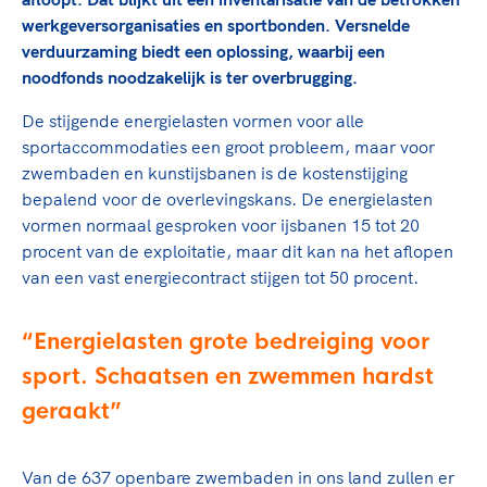
Clubondersteuning
Sport verenigt. Op sportclubs, pleintjes, tijdens
De TeamNL Academie
werkgeversorganisaties en sportbonden. Versnelde
een rondje fietsen, door samen te skaten of naar
Beroepskrachten
verduurzaming biedt een oplossing, waarbij een
de sportschool te gaan. Door samen te juichen
De TeamNL Academie biedt een leer- en
noodfonds noodzakelijk is ter overbrugging.
voor Sifan Hassan, Rico Verhoeven, Diede de
ontwikkelprogramma voor de volgende functies
Samen voor een veilige
Groot en het Nederlands Elftal. Of met trots te
binnen TeamNL programma's: experts, coaches,
De stijgende energielasten vormen voor alle
sportomgeving
genieten van de karatewedstrijd van je dochter,
bestuurders, (technisch) directeuren, managers en
sportaccommodaties een groot probleem, maar voor
de halve marathon van je moeder of de
toekomstig kader.
zwembaden en kunstijsbanen is de kostenstijging
Voor welk gedrag staat de club? Wat mag wel
hockeywedstrijd van je buurjongen.
bepalend voor de overlevingskans. De energielasten
langs de lijn, in de kleedkamer, kantine en online?
Lees verder
vormen normaal gesproken voor ijsbanen 15 tot 20
Lees verder
En wat mag vooral niet? Een gedragscode geeft
procent van de exploitatie, maar dit kan na het aflopen
hier richting aan en is dus een belangrijk
van een vast energiecontract stijgen tot 50 procent.
onderdeel van het clubbeleid rondom gewenst en
ongewenst gedrag.
Energielasten grote bedreiging voor
Lees verder
sport. Schaatsen en zwemmen hardst
geraakt
Van de 637 openbare zwembaden in ons land zullen er