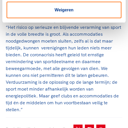
privévermogen al aan moeten spreken en zij kunnen in
principe nog niet rekenen op steun vanuit de overheid. “
Weigeren
Marc van den Tweel, algemeen directeur NOC*NSF:
“Het risico op serieuze en blijvende verarming van sport
in de volle breedte is groot. Als accommodaties
noodgedwongen moeten sluiten, zelfs al is dat maar
tijdelijk, kunnen verenigingen hun leden niets meer
bieden. De coronacrisis heeft geleid tot ernstige
vermindering van sportdeelname en daarmee
beweegarmoede, met alle gevolgen van dien. We
kunnen ons niet permitteren dit te laten gebeuren.
Verduurzaming is de oplossing op de lange termijn; de
sport moet minder afhankelijk worden van
energiepolitiek. Maar geef clubs en accommodaties de
tijd én de middelen om hun voortbestaan veilig te
stellen.”