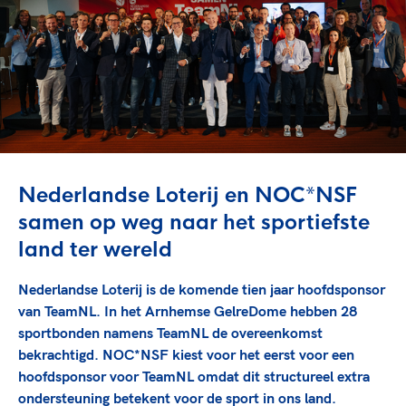
TeamNL Academie Kalender
Veilige en integere sport
Sportonderzoek
Diversiteit en inclusie
Sportakkoord II
Gezonde sportomgeving
Kennisaanbod TeamNL Experts
Duurzaamheid
TeamNL Sport Science Centre
Bekwaam sportkader
Game Changer
Vitale clubs en bestuurlijk kader
TeamNL kids
Olympische Spelen LA28
Olympische geschiedenis
Paralympische Spelen LA28
Nederlandse Loterij en NOC*NSF
Sportmatch
Europese Spelen Istanbul 2027
samen op weg naar het sportiefste
Clubacties
Nieuwspagina
land ter wereld
Handboek Wet- en Regelgeving
Columns
Topsportbeleid
Nederlandse Loterij is de komende tien jaar hoofdsponsor
Opleidingen en trainingen
Topsportfinanciering
van TeamNL. In het Arnhemse GelreDome hebben 28
Maatschappelijke waarde topsport
sportbonden namens TeamNL de overeenkomst
High5 Stappenplan
bekrachtigd. NOC*NSF kiest voor het eerst voor een
Top teamsportcompetities
Sport gaat niet vanzelf
hoofdsponsor voor TeamNL omdat dit structureel extra
Ruimte voor sport
ondersteuning betekent voor de sport in ons land.