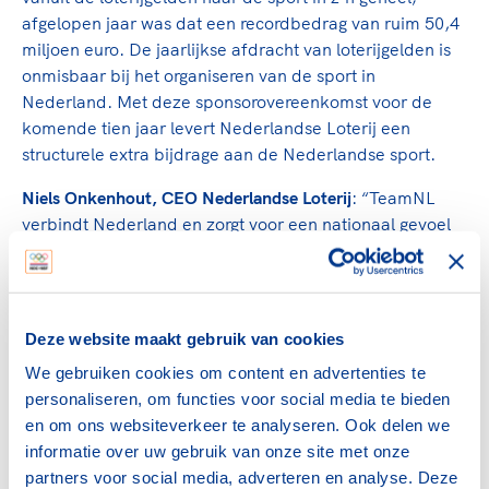
afgelopen jaar was dat een recordbedrag van ruim 50,4
miljoen euro. De jaarlijkse afdracht van loterijgelden is
onmisbaar bij het organiseren van de sport in
Nederland. Met deze sponsorovereenkomst voor de
komende tien jaar levert Nederlandse Loterij een
structurele extra bijdrage aan de Nederlandse sport.
Niels Onkenhout, CEO Nederlandse Loterij
: “TeamNL
verbindt Nederland en zorgt voor een nationaal gevoel
van trots, met topprestaties op EK’s, WK’s, de
Olympische Spelen en Paralympische Spelen. TeamNL
beweegt daarmee een nieuwe generatie om te gaan
sporten. De sport is de oprichter van wat Nederlandse
Deze website maakt gebruik van cookies
Loterij nu is. Door een tienjarige samenwerking aan te
We gebruiken cookies om content en advertenties te
gaan met TeamNL versterken we de hele Nederlandse
personaliseren, om functies voor social media te bieden
sport en kunnen we nog meer betekenen voor een
en om ons websiteverkeer te analyseren. Ook delen we
gelukkig, gezond en sportief Nederland.”
informatie over uw gebruik van onze site met onze
Arno de Jong, CMO Nederlandse Loterij
: “TeamNL is het
partners voor social media, adverteren en analyse. Deze