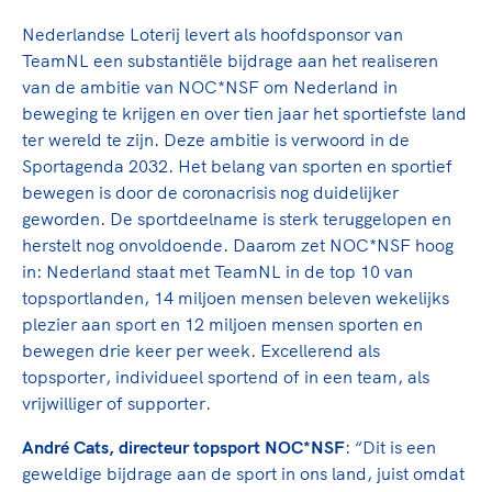
Clubondersteuning
Sport verenigt. Op sportclubs, pleintjes, tijdens
De TeamNL Academie
een rondje fietsen, door samen te skaten of naar
Beroepskrachten
Nederlandse Loterij levert als hoofdsponsor van
de sportschool te gaan. Door samen te juichen
TeamNL een substantiële bijdrage aan het realiseren
De TeamNL Academie biedt een leer- en
voor Sifan Hassan, Rico Verhoeven, Diede de
van de ambitie van NOC*NSF om Nederland in
ontwikkelprogramma voor de volgende functies
Samen voor een veilige
Groot en het Nederlands Elftal. Of met trots te
beweging te krijgen en over tien jaar het sportiefste land
binnen TeamNL programma's: experts, coaches,
sportomgeving
genieten van de karatewedstrijd van je dochter,
ter wereld te zijn. Deze ambitie is verwoord in de
bestuurders, (technisch) directeuren, managers en
de halve marathon van je moeder of de
Sportagenda 2032. Het belang van sporten en sportief
toekomstig kader.
Voor welk gedrag staat de club? Wat mag wel
hockeywedstrijd van je buurjongen.
bewegen is door de coronacrisis nog duidelijker
langs de lijn, in de kleedkamer, kantine en online?
geworden. De sportdeelname is sterk teruggelopen en
Lees verder
Lees verder
En wat mag vooral niet? Een gedragscode geeft
herstelt nog onvoldoende. Daarom zet NOC*NSF hoog
hier richting aan en is dus een belangrijk
in: Nederland staat met TeamNL in de top 10 van
onderdeel van het clubbeleid rondom gewenst en
topsportlanden, 14 miljoen mensen beleven wekelijks
ongewenst gedrag.
plezier aan sport en 12 miljoen mensen sporten en
bewegen drie keer per week. Excellerend als
Lees verder
topsporter, individueel sportend of in een team, als
vrijwilliger of supporter.
André Cats, directeur topsport NOC*NSF
: “Dit is een
geweldige bijdrage aan de sport in ons land, juist omdat