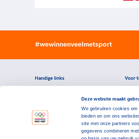
#wewinnenveelmetsport
Handige links
Voor t
Topsportevenementenbeleid
Topsp
Deze website maakt gebru
Partners
Voorzi
We gebruiken cookies om c
Werken bij NOC*NSF
Downlo
bieden en om ons websitev
topspo
Openstaande vacatures
site met onze partners vo
Atlet
Nieuws
gegevens combineren met a
op basis van uw gebruik v