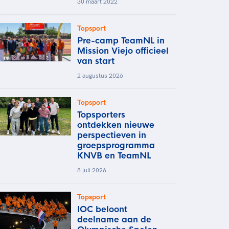
30 maart 2022
Topsport
Pre-camp TeamNL in
Mission Viejo officieel
van start
2 augustus 2026
Topsport
Topsporters
ontdekken nieuwe
perspectieven in
groepsprogramma
KNVB en TeamNL
8 juli 2026
Topsport
IOC beloont
deelname aan de