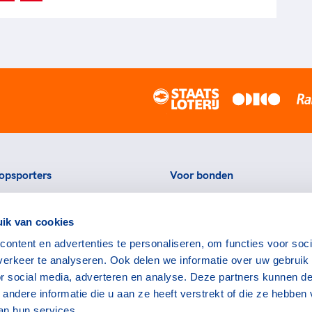
opsporters
Voor bonden
ortstatussen
Thema's
ik van cookies
eningen voor topsporters
Agenda
ontent en advertenties te personaliseren, om functies voor soci
ads en links voor
Portal
erkeer te analyseren. Ook delen we informatie over uw gebruik
rters
Nieuws
or social media, adverteren en analyse. Deze partners kunnen d
encommissie
Contact
ndere informatie die u aan ze heeft verstrekt of die ze hebben
an hun services.