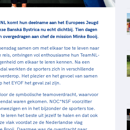
eamNL komt hun deelname aan het Europees Jeugd
se Banská Bystrica nu echt dichtbij. Tien dagen
en overgedragen aan chef de mission Minke Booij.
oensdag samen om met elkaar toe te leven naar
e reis, ontvingen vol enthousiasme hun TeamNL-
genheid om elkaar te leren kennen. Na een
dal werkten de sporters zich in verschillende
 verderop. Het plezier en het gevoel van samen
p het EYOF het geval zal zijn.
door de symbolische teamoverdracht, waarvoor
apendal waren gekomen. NOC*NSF voorzitter
wezigen en in het bijzonder de sporters toe.
 leren het beste uit jezelf te halen en dat ook
 ze vlak voordat ze de Nederlandse vlag
e Booij. Daarmee was de overdracht naar