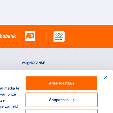
Volg NOC*NSF
Alles toestaan
al media te
 van onze
Aanpassen
eze
 verzameld