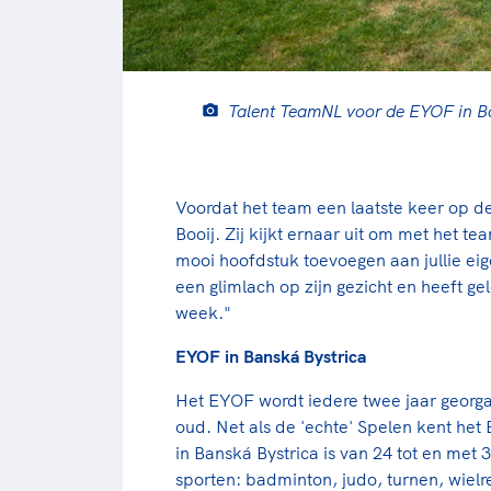
Talent TeamNL voor de EYOF in B
Voordat het team een laatste keer op d
Booij. Zij kijkt ernaar uit om met het t
mooi hoofdstuk toevoegen aan jullie eig
een glimlach op zijn gezicht en heeft ge
week."
EYOF in Banská Bystrica
Het EYOF wordt iedere twee jaar georga
oud. Net als de 'echte' Spelen kent he
in Banská Bystrica is van 24 tot en met 30
sporten: badminton, judo, turnen, wie