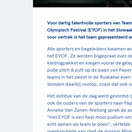
Voor dertig talentvolle sporters van T
Olympisch Festival (EYOF) in het Slowaak
voor vertrek is het team gepresenteerd 
Alle sporters en begeleiders kwamen w
het EYOF. Ze werden bijgepraat over d
kledingpakket en kregen vooral de gele
potje pitch & putt op de baan van Papen
teams in het zweet in de Ruskahal even
stonden daarbij voorop, zoals dat ook o
Het slotstuk van de dag werd gevormd 
ook de ouders van de sporters naar P
Anneke Van Zanen-Nieberg sprak de aan
"Het EYOF is een heel mooi podium om te
echt samen als team te doen", vertelde
overhandigde aan chef de mission Mink