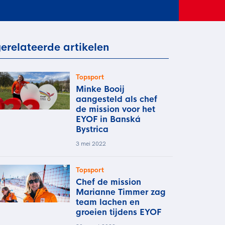
rder
moeder of de hockeywedstrijd
 je buurjongen.
es verder
erelateerde artikelen
Topsport
Minke Booij
aangesteld als chef
de mission voor het
EYOF in Banská
Bystrica
3 mei 2022
Topsport
Chef de mission
Marianne Timmer zag
team lachen en
groeien tijdens EYOF