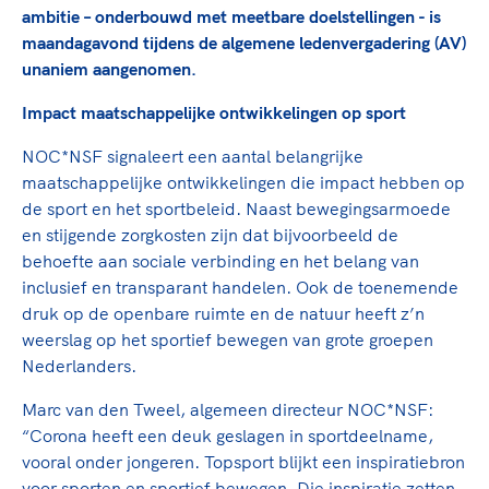
Clubondersteuning
Sport verenigt. Op sportclubs, pleintjes, tijdens
De TeamNL Academie
ambitie – onderbouwd met meetbare doelstellingen - is
een rondje fietsen, door samen te skaten of naar
Beroepskrachten
maandagavond tijdens de algemene ledenvergadering (AV)
de sportschool te gaan. Door samen te juichen
De TeamNL Academie biedt een leer- en
unaniem aangenomen.
voor Sifan Hassan, Rico Verhoeven, Diede de
ontwikkelprogramma voor de volgende functies
Samen voor een veilige
Groot en het Nederlands Elftal. Of met trots te
Impact maatschappelijke ontwikkelingen op sport
binnen TeamNL programma's: experts, coaches,
sportomgeving
genieten van de karatewedstrijd van je dochter,
bestuurders, (technisch) directeuren, managers en
NOC*NSF signaleert een aantal belangrijke
de halve marathon van je moeder of de
toekomstig kader.
maatschappelijke ontwikkelingen die impact hebben op
Voor welk gedrag staat de club? Wat mag wel
hockeywedstrijd van je buurjongen.
de sport en het sportbeleid. Naast bewegingsarmoede
langs de lijn, in de kleedkamer, kantine en online?
Lees verder
en stijgende zorgkosten zijn dat bijvoorbeeld de
Lees verder
En wat mag vooral niet? Een gedragscode geeft
behoefte aan sociale verbinding en het belang van
hier richting aan en is dus een belangrijk
inclusief en transparant handelen. Ook de toenemende
onderdeel van het clubbeleid rondom gewenst en
druk op de openbare ruimte en de natuur heeft z’n
ongewenst gedrag.
weerslag op het sportief bewegen van grote groepen
Nederlanders.
Lees verder
Marc van den Tweel, algemeen directeur NOC*NSF:
“Corona heeft een deuk geslagen in sportdeelname,
vooral onder jongeren. Topsport blijkt een inspiratiebron
voor sporten en sportief bewegen. Die inspiratie zetten