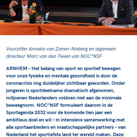
TeamNL Academie Kalender
Veilige en integere sport
Sportonderzoek
Diversiteit en inclusie
Sportakkoord II
Gezonde sportomgeving
Kennisaanbod TeamNL Experts
Duurzaamheid
TeamNL Sport Science Centre
Bekwaam sportkader
Game Changer
Voorzitter Anneke van Zanen-Nieberg en algemeen
Vitale clubs en bestuurlijk kader
TeamNL kids
Olympische Spelen LA28
directeur Marc van den Tweel van NOC*NSF
Olympische geschiedenis
Paralympische Spelen LA28
ARNHEM – Het belang van sport en sportief bewegen
Sportmatch
Europese Spelen Istanbul 2027
voor onze fysieke en mentale gezondheid is door de
Clubacties
Nieuwspagina
coronacrisis nog duidelijker zichtbaar geworden. Onder
Handboek Wet- en Regelgeving
Columns
jongeren is sportdeelname dramatisch afgenomen,
Topsportbeleid
miljoenen Nederlanders voldoen niet aan de minimale
Opleidingen en trainingen
Topsportfinanciering
beweegnorm. NOC*NSF formuleert daarom in de
Maatschappelijke waarde topsport
Sportagenda 2032 voor de komende tien jaar een
High5 Stappenplan
ambitieus doel en wil – in intensieve samenwerking met
Top teamsportcompetities
Sport gaat niet vanzelf
alle sportaanbieders en maatschappelijke partners – van
Ruimte voor sport
Nederland het sportiefste land ter wereld maken. Deze