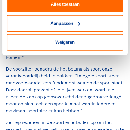
Alles toestaan
Van Zanen-Nieberg ging maandagavond uitvoerig in op
het belang van integriteit in de sport. "Sociale veiligheid
en grensoverschrijdend gedrag zijn omvangrijke en
Aanpassen
complexe maatschappelijke zaken. Ook in de sport
neemt het aantal signalen nog steeds toe. In het eerste
Weigeren
kwartaal denkt het Centrum Veilige Sport Nederland op
een verdubbeling van het, al drukke, jaar ervoor uit te
komen."
De voorzitter benadrukte het belang als sport onze
verantwoordelijkheid te pakken. "Integere sport is een
randvoorwaarde, een fundament waarop de sport staat.
Door daarbij preventief te blijven werken, wordt niet
alleen de kans op grensoverschrijdend gedrag verlaagd,
maar ontstaat ook een sportklimaat waarin iedereen
maximaal sportplezier kan hebben."
Ze riep iedereen in de sport en erbuiten op om het
gesprek over wat we zelf onze normen en waarden in de