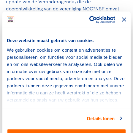
update van de Veranderagenda, die de
doorontwikkeling van de vereniging NOC*NSF omvat.
Centraal in die agenda staan behalve een aanvulling op
het model voor de verdeling van de gelden, het
stimuleren van samenwerking tussen bonden en
verenigingen, meer aandacht voor sportparticipatie en
Deze website maakt gebruik van cookies
het onderzoek naar nieuwe besturingsmodellen voor de
We gebruiken cookies om content en advertenties te
eigen organisatie.
personaliseren, om functies voor social media te bieden
Er zijn flinke stappen gezet en “we hebben er
en om ons websiteverkeer te analyseren. Ook delen we
vertrouwen in om het gehele proces van de
informatie over uw gebruik van onze site met onze
Veranderagenda in de AV van november dit jaar af te
partners voor social media, adverteren en analyse. Deze
sluiten.”
partners kunnen deze gegevens combineren met andere
informatie die u aan ze heeft verstrekt of die ze hebben
Bekijk
hier
de notitie over de Veranderagenda. De
verzameld op basis van uw gebruik van hun services.
resultaten en de voortgang zullen worden
geupdate in de digitale round-up, die
hier
te
vinden is.
Details tonen
Integriteit als basis voor meer sportplezier