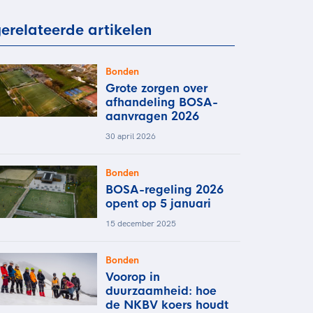
rder
moeder of de hockeywedstrijd
erelateerde artikelen
 je buurjongen.
es verder
Bonden
Grote zorgen over
afhandeling BOSA-
aanvragen 2026
30 april 2026
Bonden
BOSA-regeling 2026
opent op 5 januari
15 december 2025
Bonden
Voorop in
duurzaamheid: hoe
de NKBV koers houdt