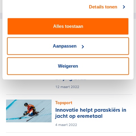
Deel dit artikel op social media:
Details tonen
Alles toestaan
gerelateerde artikelen
Aanpassen
Topsport
Niels de Langen
vlaggendrager TeamNL bij
Weigeren
sluiting Paralympische Spelen
Beijing 2022
12 maart 2022
Topsport
Innovatie helpt paraskiërs in
jacht op eremetaal
4 maart 2022