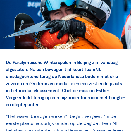
TeamNL Academie Kalender
Veilige en integere sport
Sportonderzoek
Diversiteit en inclusie
Sportakkoord II
Gezonde sportomgeving
Kennisaanbod TeamNL Experts
Duurzaamheid
TeamNL Sport Science Centre
Bekwaam sportkader
Game Changer
Vitale clubs en bestuurlijk kader
TeamNL kids
Olympische Spelen LA28
Olympische geschiedenis
Paralympische Spelen LA28
De Paralympische Winterspelen in Beijing zijn vandaag
Sportmatch
Europese Spelen Istanbul 2027
afgesloten. Na een bewogen tijd keert TeamNL
dinsdagochtend terug op Nederlandse bodem met drie
Clubacties
Nieuwspagina
zilveren en één bronzen medaille en een zestiende plaats
Handboek Wet- en Regelgeving
Columns
Topsportbeleid
in het medailleklassement. Chef de mission Esther
Opleidingen en trainingen
Vergeer kijkt terug op een bijzonder toernooi met hoogte-
Topsportfinanciering
en dieptepunten.
Maatschappelijke waarde topsport
High5 Stappenplan
Top teamsportcompetities
"Het waren bewogen weken", begint Vergeer. "In de
Sport gaat niet vanzelf
Ruimte voor sport
eerste plaats natuurlijk omdat op de dag dat TeamNL
het vliegtuig in stapte richting Beijing het Russische leger