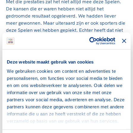
Met die prestaties zat het niet altijd mee deze Spelen.
De kansen die er waren hebben niet altijd het
gedroomde resultaat opgeleverd. We hadden liever
meer gewonnen. Maar uiteraard zijn er ook sporters die
deze Spelen wel hebben gepiekt. Echter heeft dat niet
altijd geresulteerd in een medaille."
Vergeer geeft aan ook het verhaal achter de medailles
van grote waarde te vinden. "Van Jeroen Kampschreur
Deze website maakt gebruik van cookies
die een topsportdoel met een persoonlijk doel
combineert door lopend op zijn protheses zijn medaille
We gebruiken cookies om content en advertenties te
op te halen. Tot Chris Vos die zilver wint op een
personaliseren, om functies voor social media te bieden
prothese die door een van zijn grootste concurrenten
en om ons websiteverkeer te analyseren. Ook delen we
gemaakt is. En Barbara van Bergen die hier haar debuut
informatie over uw gebruik van onze site met onze
maakte en nu uitgekomen is voor TeamNL op zowel de
partners voor social media, adverteren en analyse. Deze
Paralympische Zomer- als Winterspelen. Het zijn stuk
partners kunnen deze gegevens combineren met andere
voor stuk prachtige sportverhalen."
informatie die u aan ze heeft verstrekt of die ze hebben
verzameld op basis van uw gebruik van hun services.