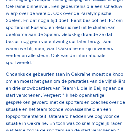
Clubondersteuning
Sport verenigt. Op sportclubs, pleintjes, tijdens
De TeamNL Academie
Oekraïne binnenviel. Een gebeurtenis die een schaduw
een rondje fietsen, door samen te skaten of naar
Beroepskrachten
wierp over de wereld. Ook over de Paralympische
de sportschool te gaan. Door samen te juichen
De TeamNL Academie biedt een leer- en
Spelen. En dat nog altijd doet. Eerst besloot het IPC om
voor Sifan Hassan, Rico Verhoeven, Diede de
ontwikkelprogramma voor de volgende functies
Samen voor een veilige
sporters uit Rusland en Belarus niet uit te sluiten van
Groot en het Nederlands Elftal. Of met trots te
binnen TeamNL programma's: experts, coaches,
deelname aan de Spelen. Gelukkig draaide ze dat
sportomgeving
genieten van de karatewedstrijd van je dochter,
bestuurders, (technisch) directeuren, managers en
besluit nog geen vierentwintig uur later terug. Daar
de halve marathon van je moeder of de
toekomstig kader.
waren we blij mee, want Oekraïne en zijn inwoners
Voor welk gedrag staat de club? Wat mag wel
hockeywedstrijd van je buurjongen.
verdienen alle steun. Ook van de internationale
langs de lijn, in de kleedkamer, kantine en online?
Lees verder
sportwereld."
Lees verder
En wat mag vooral niet? Een gedragscode geeft
hier richting aan en is dus een belangrijk
Ondanks de gebeurtenissen in Oekraïne moest de knop
onderdeel van het clubbeleid rondom gewenst en
om en moest het gaan om de prestaties van de vijf skiërs
ongewenst gedrag.
en drie snowboarders van TeamNL die in Beijing aan de
start verschenen. Vergeer: "Ik heb openhartige
Lees verder
gesprekken gevoerd met de sporters en coaches over de
situatie en het team toonde volwassenheid en een
topsportmentaliteit. Uiteraard hadden we oog voor de
situatie in Oekraïne. En toch was zo snel mogelijk racen
wat telde zodra de sporters aan de start verschenen."