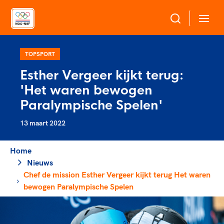
Over NOC*NSF
TOPSPORT
Esther Vergeer kijkt terug:
Sportagenda 2032
'Het waren bewogen
Sportdeelname
Leden
Paralympische Spelen'
Algemene Vergadering
13 maart 2022
Bonden en professionals in de sport
Topsport
Raad van Toezicht en Bestuur
Beleidsmedewerkers
Merkbescherming NOC*NSF
Home
Clubbestuurders
Nieuws
Voor talentvolle sporters
Voor bonden
Coördinatoren en opleiders
Chef de mission Esther Vergeer kijkt terug Het waren
Atletencommissie
Onze partners
Trainer-coaches
bewogen Paralympische Spelen
Paralympische Talentdag
Geven aan Sport
Officials
Pers