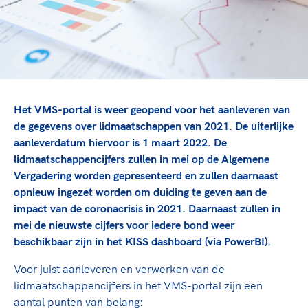
TeamNL Academie Kalender
Veilige en integere sport
Sportonderzoek
Diversiteit en inclusie
Sportakkoord II
Gezonde sportomgeving
Kennisaanbod TeamNL Experts
Duurzaamheid
TeamNL Sport Science Centre
Bekwaam sportkader
Game Changer
Het VMS-portal is weer geopend voor het aanleveren van
Vitale clubs en bestuurlijk kader
TeamNL kids
Olympische Spelen LA28
de gegevens over lidmaatschappen van 2021. De uiterlijke
Olympische geschiedenis
Paralympische Spelen LA28
aanleverdatum hiervoor is 1 maart 2022. De
lidmaatschappencijfers zullen in mei op de Algemene
Sportmatch
Europese Spelen Istanbul 2027
Vergadering worden gepresenteerd en zullen daarnaast
Clubacties
Nieuwspagina
opnieuw ingezet worden om duiding te geven aan de
Handboek Wet- en Regelgeving
Columns
impact van de coronacrisis in 2021. Daarnaast zullen in
Topsportbeleid
Opleidingen en trainingen
mei de nieuwste cijfers voor iedere bond weer
Topsportfinanciering
beschikbaar zijn in het KISS dashboard (via PowerBI).
Maatschappelijke waarde topsport
High5 Stappenplan
Voor juist aanleveren en verwerken van de
Top teamsportcompetities
Sport gaat niet vanzelf
lidmaatschappencijfers in het VMS-portal zijn een
Ruimte voor sport
aantal punten van belang: