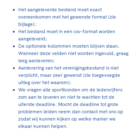
Clubondersteuning
Sport verenigt. Op sportclubs, pleintjes, tijdens
De TeamNL Academie
een rondje fietsen, door samen te skaten of naar
Beroepskrachten
Het aangeleverde bestand moet exact
de sportschool te gaan. Door samen te juichen
overeenkomen met het gewenste format (zie
De TeamNL Academie biedt een leer- en
voor Sifan Hassan, Rico Verhoeven, Diede de
bijlage);
ontwikkelprogramma voor de volgende functies
Samen voor een veilige
Groot en het Nederlands Elftal. Of met trots te
Het bestand moet in een csv-format worden
binnen TeamNL programma's: experts, coaches,
sportomgeving
genieten van de karatewedstrijd van je dochter,
aangeleverd;
bestuurders, (technisch) directeuren, managers en
de halve marathon van je moeder of de
De optionele kolommen moeten blijven staan.
toekomstig kader.
Voor welk gedrag staat de club? Wat mag wel
hockeywedstrijd van je buurjongen.
Wanneer deze velden niet worden ingevuld, graag
langs de lijn, in de kleedkamer, kantine en online?
leeg aanleveren;
Lees verder
Lees verder
En wat mag vooral niet? Een gedragscode geeft
Aanlevering van het verenigingsbestand is niet
hier richting aan en is dus een belangrijk
verplicht, maar zeer gewenst (zie toegevoegde
onderdeel van het clubbeleid rondom gewenst en
uitleg over het waarom);
ongewenst gedrag.
We vragen alle sportbonden om de ledencijfers
zsm aan te leveren en niet te wachten tot de
Lees verder
uiterste deadline. Mocht de deadline tot grote
problemen leiden neem dan contact met ons op
zodat wij kunnen kijken op welke manier we
elkaar kunnen helpen.