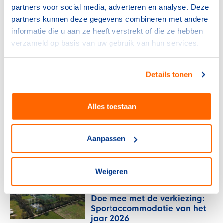
afhandeling BOSA-
partners voor social media, adverteren en analyse. Deze
aanvragen 2026
partners kunnen deze gegevens combineren met andere
30 april 2026
informatie die u aan ze heeft verstrekt of die ze hebben
verzameld op basis van uw gebruik van hun services.
Bonden
BOSA-regeling 2026 opent
op 5 januari
Details tonen
15 december 2025
Alles toestaan
Bonden
Voorop in duurzaamheid: hoe
de NKBV koers houdt in een
Aanpassen
veranderend klimaat
3 december 2025
Weigeren
Bonden
Doe mee met de verkiezing:
Sportaccommodatie van het
jaar 2026