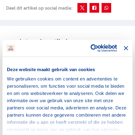
Deel dit artikel op social media:
gerelateerde artikelen
Bonden
Grote zorgen over
Deze website maakt gebruik van cookies
afhandeling BOSA-
aanvragen 2026
We gebruiken cookies om content en advertenties te
personaliseren, om functies voor social media te bieden
30 april 2026
en om ons websiteverkeer te analyseren. Ook delen we
informatie over uw gebruik van onze site met onze
Bonden
partners voor social media, adverteren en analyse. Deze
BOSA-regeling 2026 opent
partners kunnen deze gegevens combineren met andere
op 5 januari
informatie die u aan ze heeft verstrekt of die ze hebben
15 december 2025
verzameld op basis van uw gebruik van hun services.