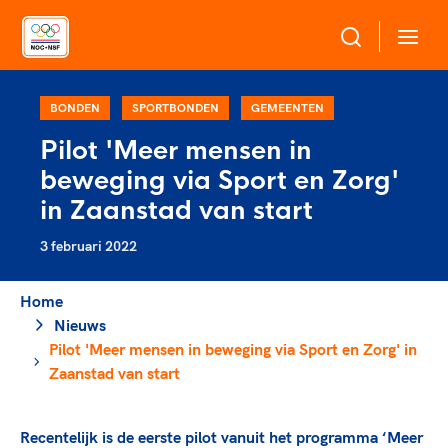
Over NOC*NSF
BONDEN
SPORTBONDEN
GEMEENTEN
Pilot 'Meer mensen in
Sportagenda 2032
beweging via Sport en Zorg'
Sportdeelname
Leden
in Zaanstad van start
Algemene Vergadering
3 februari 2022
Bonden en professionals in de sport
Topsport
Raad van Toezicht en Bestuur
Beleidsmedewerkers
Merkbescherming NOC*NSF
Home
Clubbestuurders
Nieuws
Voor talentvolle sporters
Voor bonden
Coördinatoren en opleiders
Pilot 'Meer mensen in beweging via Sport en Zorg' in
Atletencommissie
Onze partners
Trainer-coaches
Zaanstad van start
Paralympische Talentdag
Geven aan Sport
Officials
Pers
Recentelijk is de eerste pilot vanuit het programma ‘Meer