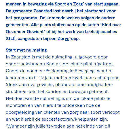
TeamNL Academie Kalender
mensen in beweging via Sport en Zorg’ van start gegaan.
Veilige en integere sport
Sportonderzoek
De gemeente Zaanstad lost daarbij het startschot voor
Diversiteit en inclusie
het programma. De komende weken volgen de andere
Sportakkoord II
Gezonde sportomgeving
Kennisaanbod TeamNL Experts
gemeenten. Alle pilots sluiten aan op de keten ‘Kind naar
Duurzaamheid
TeamNL Sport Science Centre
Gezonder Gewicht’ of bij het werk van Leefstijlcoaches
Bekwaam sportkader
(GLI), aangesloten bij een Zorggroep.
Game Changer
Vitale clubs en bestuurlijk kader
TeamNL kids
Start met nulmeting
Olympische Spelen LA28
Olympische geschiedenis
In Zaanstad is met de nulmeting, uitgevoerd door
Paralympische Spelen LA28
onderzoeksbureau Kantar, de lokale pilot afgetrapt.
Sportmatch
Europese Spelen Istanbul 2027
Onder de noemer ‘Poelenburg in Beweging’ worden
Clubacties
Nieuwspagina
kinderen van 0-12 jaar met een kwetsbare achtergrond
Handboek Wet- en Regelgeving
(denk aan overgewicht, of andere omstandigheden)
Columns
Topsportbeleid
structureel aan het sporten en bewegen gebracht.
Opleidingen en trainingen
Topsportfinanciering
Het doel van de nulmeting is om de lokale pilots te
Maatschappelijke waarde topsport
monitoren en van hieruit te ontdekken hoe de
doorgeleiding van cliënten van zorg naar sport verloopt
High5 Stappenplan
Top teamsportcompetities
Sport gaat niet vanzelf
en wat hierbij de succesfactoren/knelpunten zijn.
Ruimte voor sport
‘Wanneer zijn jullie tevreden aan het einde van dit