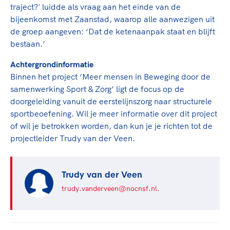
Clubondersteuning
Sport verenigt. Op sportclubs, pleintjes, tijdens
De TeamNL Academie
traject?' luidde als vraag aan het einde van de
een rondje fietsen, door samen te skaten of naar
Beroepskrachten
bijeenkomst met Zaanstad, waarop alle aanwezigen uit
de sportschool te gaan. Door samen te juichen
De TeamNL Academie biedt een leer- en
de groep aangeven: ‘Dat de ketenaanpak staat en blijft
voor Sifan Hassan, Rico Verhoeven, Diede de
ontwikkelprogramma voor de volgende functies
bestaan.’
Samen voor een veilige
Groot en het Nederlands Elftal. Of met trots te
binnen TeamNL programma's: experts, coaches,
sportomgeving
genieten van de karatewedstrijd van je dochter,
Achtergrondinformatie
bestuurders, (technisch) directeuren, managers en
de halve marathon van je moeder of de
Binnen het project ‘Meer mensen in Beweging door de
toekomstig kader.
Voor welk gedrag staat de club? Wat mag wel
hockeywedstrijd van je buurjongen.
samenwerking Sport & Zorg’ ligt de focus op de
langs de lijn, in de kleedkamer, kantine en online?
doorgeleiding vanuit de eerstelijnszorg naar structurele
Lees verder
Lees verder
En wat mag vooral niet? Een gedragscode geeft
sportbeoefening. Wil je meer informatie over dit project
hier richting aan en is dus een belangrijk
of wil je betrokken worden, dan kun je je richten tot de
onderdeel van het clubbeleid rondom gewenst en
projectleider Trudy van der Veen.
ongewenst gedrag.
Lees verder
Trudy van der Veen
trudy.vanderveen@nocnsf.nl.