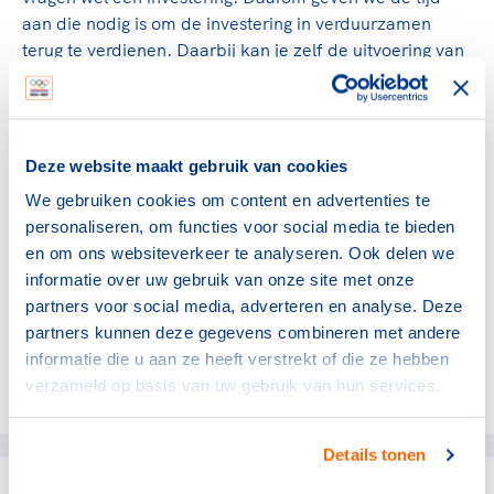
aan die nodig is om de investering in verduurzamen
terug te verdienen. Daarbij kan je zelf de uitvoering van
de maatregelen op een voor de club geschikt moment
inplannen. Ook kun je in de tool de kenmerken van jouw
club aanpassen, zodat de uitkomsten goed aansluiten
bij de werkelijke situatie.
Deze website maakt gebruik van cookies
We gebruiken cookies om content en advertenties te
personaliseren, om functies voor social media te bieden
Naar de verduurzamingstool
en om ons websiteverkeer te analyseren. Ook delen we
Bekijk de verduurzamingstool Sport NL Groen
informatie over uw gebruik van onze site met onze
partners voor social media, adverteren en analyse. Deze
partners kunnen deze gegevens combineren met andere
informatie die u aan ze heeft verstrekt of die ze hebben
verzameld op basis van uw gebruik van hun services.
Deel dit artikel op social media:
Details tonen