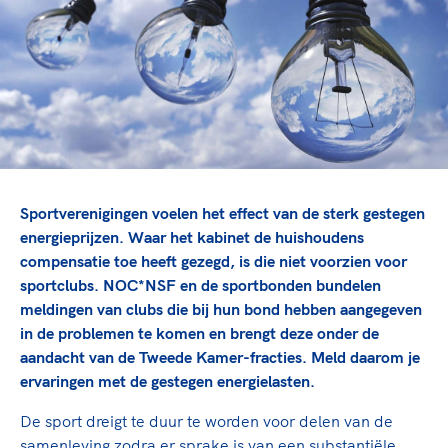
TeamNL Academie Kalender
Veilige en integere sport
Sportonderzoek
Diversiteit en inclusie
Sportakkoord II
Gezonde sportomgeving
Kennisaanbod TeamNL Experts
Duurzaamheid
TeamNL Sport Science Centre
Bekwaam sportkader
Game Changer
Vitale clubs en bestuurlijk kader
TeamNL kids
Olympische Spelen LA28
Olympische geschiedenis
Paralympische Spelen LA28
Sportverenigingen voelen het effect van de sterk gestegen
Sportmatch
Europese Spelen Istanbul 2027
energieprijzen. Waar het kabinet de huishoudens
compensatie toe heeft gezegd, is die niet voorzien voor
Clubacties
Nieuwspagina
sportclubs. NOC*NSF en de sportbonden bundelen
Handboek Wet- en Regelgeving
Columns
Topsportbeleid
meldingen van clubs die bij hun bond hebben aangegeven
Opleidingen en trainingen
in de problemen te komen en brengt deze onder de
Topsportfinanciering
aandacht van de Tweede Kamer-fracties. Meld daarom je
Maatschappelijke waarde topsport
ervaringen met de gestegen energielasten.
High5 Stappenplan
Top teamsportcompetities
Sport gaat niet vanzelf
Ruimte voor sport
De sport dreigt te duur te worden voor delen van de
samenleving zodra er sprake is van een substantiële