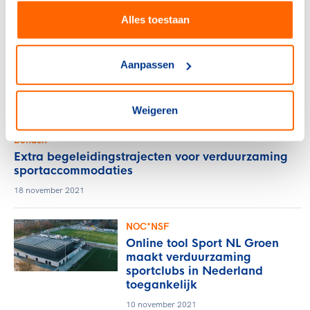
gerelateerde artikelen
Alles toestaan
NOC*NSF
Aanpassen
Gezocht: duurzame
sportaccommodaties
28 januari 2022
Weigeren
Bonden
Extra begeleidingstrajecten voor verduurzaming
sportaccommodaties
18 november 2021
NOC*NSF
Online tool Sport NL Groen
maakt verduurzaming
sportclubs in Nederland
toegankelijk
10 november 2021