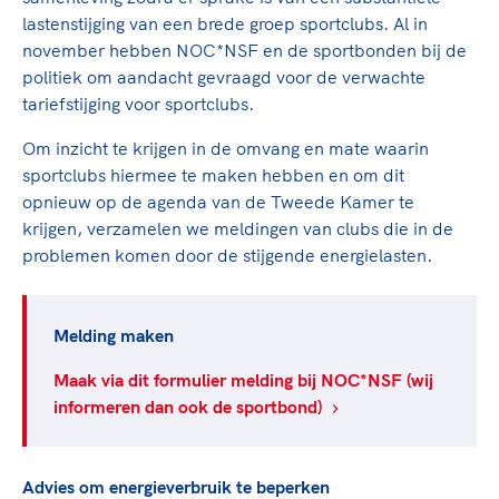
Clubondersteuning
Sport verenigt. Op sportclubs, pleintjes, tijdens
De TeamNL Academie
lastenstijging van een brede groep sportclubs. Al in
een rondje fietsen, door samen te skaten of naar
Beroepskrachten
november hebben NOC*NSF en de sportbonden bij de
de sportschool te gaan. Door samen te juichen
De TeamNL Academie biedt een leer- en
politiek om aandacht gevraagd voor de verwachte
voor Sifan Hassan, Rico Verhoeven, Diede de
ontwikkelprogramma voor de volgende functies
Samen voor een veilige
tariefstijging voor sportclubs.
Groot en het Nederlands Elftal. Of met trots te
binnen TeamNL programma's: experts, coaches,
sportomgeving
genieten van de karatewedstrijd van je dochter,
bestuurders, (technisch) directeuren, managers en
Om inzicht te krijgen in de omvang en mate waarin
de halve marathon van je moeder of de
toekomstig kader.
sportclubs hiermee te maken hebben en om dit
Voor welk gedrag staat de club? Wat mag wel
hockeywedstrijd van je buurjongen.
opnieuw op de agenda van de Tweede Kamer te
langs de lijn, in de kleedkamer, kantine en online?
Lees verder
krijgen, verzamelen we meldingen van clubs die in de
Lees verder
En wat mag vooral niet? Een gedragscode geeft
problemen komen door de stijgende energielasten.
hier richting aan en is dus een belangrijk
onderdeel van het clubbeleid rondom gewenst en
ongewenst gedrag.
Melding maken
Lees verder
Maak via dit formulier melding bij NOC*NSF (wij
informeren dan ook de sportbond)
Advies om energieverbruik te beperken