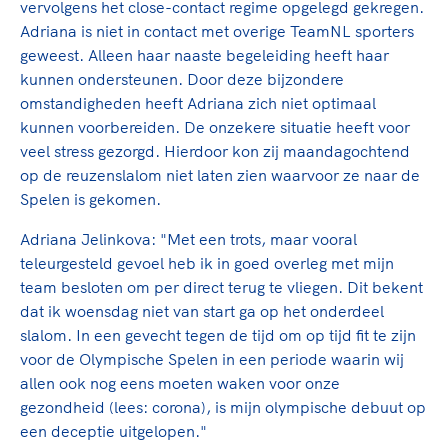
Clubondersteuning
Sport verenigt. Op sportclubs, pleintjes, tijdens
vervolgens het close-contact regime opgelegd gekregen.
De TeamNL Academie
een rondje fietsen, door samen te skaten of naar
Beroepskrachten
Adriana is niet in contact met overige TeamNL sporters
de sportschool te gaan. Door samen te juichen
geweest. Alleen haar naaste begeleiding heeft haar
De TeamNL Academie biedt een leer- en
voor Sifan Hassan, Rico Verhoeven, Diede de
kunnen ondersteunen. Door deze bijzondere
ontwikkelprogramma voor de volgende functies
Samen voor een veilige
Groot en het Nederlands Elftal. Of met trots te
omstandigheden heeft Adriana zich niet optimaal
binnen TeamNL programma's: experts, coaches,
sportomgeving
genieten van de karatewedstrijd van je dochter,
kunnen voorbereiden. De onzekere situatie heeft voor
bestuurders, (technisch) directeuren, managers en
de halve marathon van je moeder of de
veel stress gezorgd. Hierdoor kon zij maandagochtend
toekomstig kader.
Voor welk gedrag staat de club? Wat mag wel
hockeywedstrijd van je buurjongen.
op de reuzenslalom niet laten zien waarvoor ze naar de
langs de lijn, in de kleedkamer, kantine en online?
Spelen is gekomen.
Lees verder
Lees verder
En wat mag vooral niet? Een gedragscode geeft
Adriana Jelinkova: "Met een trots, maar vooral
hier richting aan en is dus een belangrijk
teleurgesteld gevoel heb ik in goed overleg met mijn
onderdeel van het clubbeleid rondom gewenst en
team besloten om per direct terug te vliegen. Dit bekent
ongewenst gedrag.
dat ik woensdag niet van start ga op het onderdeel
slalom. In een gevecht tegen de tijd om op tijd fit te zijn
Lees verder
voor de Olympische Spelen in een periode waarin wij
allen ook nog eens moeten waken voor onze
gezondheid (lees: corona), is mijn olympische debuut op
een deceptie uitgelopen."