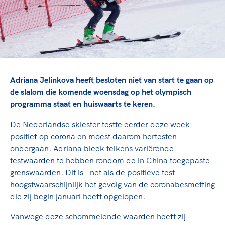
TeamNL Academie Kalender
Veilige en integere sport
Sportonderzoek
Diversiteit en inclusie
Sportakkoord II
Gezonde sportomgeving
Kennisaanbod TeamNL Experts
Duurzaamheid
TeamNL Sport Science Centre
Bekwaam sportkader
Game Changer
Adriana Jelinkova heeft besloten niet van start te gaan op
Vitale clubs en bestuurlijk kader
TeamNL kids
Olympische Spelen LA28
de slalom die komende woensdag op het olympisch
Olympische geschiedenis
Paralympische Spelen LA28
programma staat en huiswaarts te keren.
Sportmatch
Europese Spelen Istanbul 2027
De Nederlandse skiester testte eerder deze week
Clubacties
Nieuwspagina
positief op corona en moest daarom hertesten
Handboek Wet- en Regelgeving
Columns
ondergaan. Adriana bleek telkens variërende
Topsportbeleid
testwaarden te hebben rondom de in China toegepaste
Opleidingen en trainingen
Topsportfinanciering
grenswaarden. Dit is - net als de positieve test -
Maatschappelijke waarde topsport
hoogstwaarschijnlijk het gevolg van de coronabesmetting
High5 Stappenplan
die zij begin januari heeft opgelopen.
Top teamsportcompetities
Sport gaat niet vanzelf
Ruimte voor sport
Vanwege deze schommelende waarden heeft zij