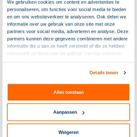
We gebruiken cookies om content en advertenties te
“In overleg met mijn coach en ter bescherming van mijn
personaliseren, om functies voor social media te bieden
eigen gezondheid hebben wij besloten dat dit
en om ons websiteverkeer te analyseren. Ook delen we
olympische avontuur voor mij hier helaas eindigt. Ik vlieg
informatie over uw gebruik van onze site met onze
vandaag nog naar huis om dit in mijn eigen vertrouwde
partners voor social media, adverteren en analyse. Deze
omgeving een plekje te geven."
partners kunnen deze gegevens combineren met andere
informatie die u aan ze heeft verstrekt of die ze hebben
Carl Verheijen, chef de mission van TeamNL: “Allereerst
verzameld op basis van uw gebruik van hun services.
een enorme domper dat dit Adriana moet overkomen.
Ze heeft na haar zware knieblessure vorig jaar zo hard
Details tonen
geknokt om de Spelen te kunnen halen. Dat deze
omstandigheden zo’n wissel op haar trekken en
daardoor haar prestatie in de weg staan, is het voor haar
Alles toestaan
ontzettend frustrerend en verdrietig. Haar besluit om
niet meer in actie te komen is begrijpelijk en dat
respecteren we uiteraard. We doen er alles aan om
Aanpassen
Adriana ook nu de juiste steun te kunnen bieden.”
Weigeren