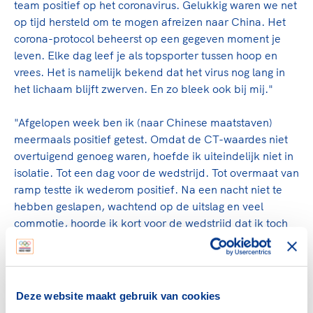
team positief op het coronavirus. Gelukkig waren we net
op tijd hersteld om te mogen afreizen naar China. Het
corona-protocol beheerst op een gegeven moment je
leven. Elke dag leef je als topsporter tussen hoop en
vrees. Het is namelijk bekend dat het virus nog lang in
het lichaam blijft zwerven. En zo bleek ook bij mij."
"Afgelopen week ben ik (naar Chinese maatstaven)
meermaals positief getest. Omdat de CT-waardes niet
overtuigend genoeg waren, hoefde ik uiteindelijk niet in
isolatie. Tot een dag voor de wedstrijd. Tot overmaat van
ramp testte ik wederom positief. Na een nacht niet te
hebben geslapen, wachtend op de uitslag en veel
commotie, hoorde ik kort voor de wedstrijd dat ik toch
mocht starten. De stress voorafgaande aan de wedstrijd
leidde tot paniekaanvallen. Onzeker of ik überhaupt
wel in staat was om te skiën. Uiteindelijk heb ik de knop
omgezet en toch gestart. Dan mis je een poortje en is het
Deze website maakt gebruik van cookies
klaar."