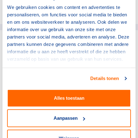
We gebruiken cookies om content en advertenties te
Deel dit artikel op social media:
personaliseren, om functies voor social media te bieden
en om ons websiteverkeer te analyseren. Ook delen we
informatie over uw gebruik van onze site met onze
partners voor social media, adverteren en analyse. Deze
partners kunnen deze gegevens combineren met andere
gerelateerde artikelen
informatie die u aan ze heeft verstrekt of die ze hebben
verzameld op basis van uw gebruik van hun services.
NOC*NSF
Verlos het midden- en
kleinbedrijf van de rekening
Details tonen
voor sportblessures
15 juli 2026
Alles toestaan
NOC*NSF
Sport en bewegen als basis
Aanpassen
voor een sterke provincie
6 juli 2026