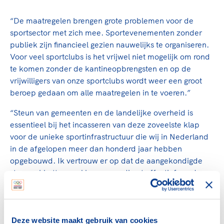
“De maatregelen brengen grote problemen voor de
sportsector met zich mee. Sportevenementen zonder
publiek zijn financieel gezien nauwelijks te organiseren.
Voor veel sportclubs is het vrijwel niet mogelijk om rond
te komen zonder de kantineopbrengsten en op de
vrijwilligers van onze sportclubs wordt weer een groot
beroep gedaan om alle maatregelen in te voeren.”
“Steun van gemeenten en de landelijke overheid is
essentieel bij het incasseren van deze zoveelste klap
voor de unieke sportinfrastructuur die wij in Nederland
in de afgelopen meer dan honderd jaar hebben
opgebouwd. Ik vertrouw er op dat de aangekondigde
steunpakketten snel komen en direct effectief worden.
Velen in de sport maken zich terecht zorgen over de
grote risico’s die de sportsector bedreigen, niet alleen
voor de korte termijn maar juist ook voor de toekomst.”
Deze website maakt gebruik van cookies