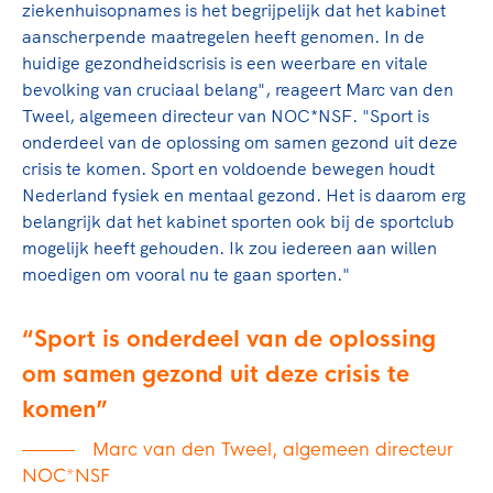
Clubondersteuning
Sport verenigt. Op sportclubs, pleintjes, tijdens
De TeamNL Academie
ziekenhuisopnames is het begrijpelijk dat het kabinet
een rondje fietsen, door samen te skaten of naar
Beroepskrachten
aanscherpende maatregelen heeft genomen. In de
de sportschool te gaan. Door samen te juichen
huidige gezondheidscrisis is een weerbare en vitale
De TeamNL Academie biedt een leer- en
voor Sifan Hassan, Rico Verhoeven, Diede de
bevolking van cruciaal belang", reageert Marc van den
ontwikkelprogramma voor de volgende functies
Samen voor een veilige
Groot en het Nederlands Elftal. Of met trots te
Tweel, algemeen directeur van NOC*NSF. "Sport is
binnen TeamNL programma's: experts, coaches,
sportomgeving
genieten van de karatewedstrijd van je dochter,
onderdeel van de oplossing om samen gezond uit deze
bestuurders, (technisch) directeuren, managers en
de halve marathon van je moeder of de
crisis te komen. Sport en voldoende bewegen houdt
toekomstig kader.
Voor welk gedrag staat de club? Wat mag wel
hockeywedstrijd van je buurjongen.
Nederland fysiek en mentaal gezond. Het is daarom erg
langs de lijn, in de kleedkamer, kantine en online?
belangrijk dat het kabinet sporten ook bij de sportclub
Lees verder
Lees verder
En wat mag vooral niet? Een gedragscode geeft
mogelijk heeft gehouden. Ik zou iedereen aan willen
hier richting aan en is dus een belangrijk
moedigen om vooral nu te gaan sporten."
onderdeel van het clubbeleid rondom gewenst en
ongewenst gedrag.
Sport is onderdeel van de oplossing
Lees verder
om samen gezond uit deze crisis te
komen
Marc van den Tweel, algemeen directeur
NOC*NSF