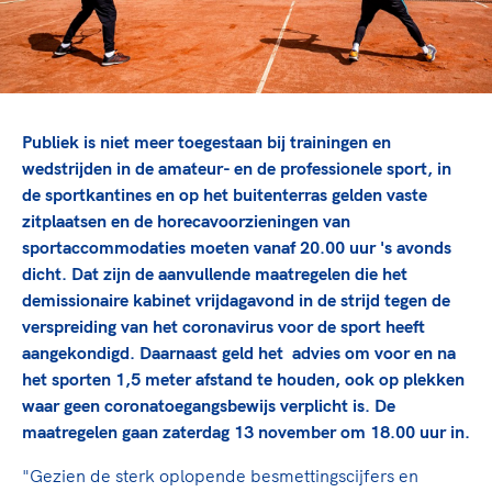
TeamNL Academie Kalender
Veilige en integere sport
Sportonderzoek
Diversiteit en inclusie
Sportakkoord II
Gezonde sportomgeving
Kennisaanbod TeamNL Experts
Duurzaamheid
TeamNL Sport Science Centre
Publiek is niet meer toegestaan
bij trainingen en
Bekwaam sportkader
Game Changer
wedstrijden in de amateur- en de professionele sport, in
Vitale clubs en bestuurlijk kader
TeamNL kids
de sportkantines en op het buitenterras gelden vaste
Olympische Spelen LA28
Olympische geschiedenis
zitplaatsen en de horecavoorzieningen van
Paralympische Spelen LA28
sportaccommodaties moeten vanaf 20.00 uur 's avonds
Sportmatch
Europese Spelen Istanbul 2027
dicht. Dat zijn de aanvullende maatregelen die het
Clubacties
Nieuwspagina
demissionaire kabinet vrijdagavond in de strijd tegen de
Handboek Wet- en Regelgeving
Columns
verspreiding van het coronavirus voor de sport heeft
Topsportbeleid
Opleidingen en trainingen
aangekondigd. Daarnaast geld het advies om voor en na
Topsportfinanciering
het sporten 1,5 meter afstand te houden, ook op plekken
Maatschappelijke waarde topsport
waar geen coronatoegangsbewijs verplicht is. De
High5 Stappenplan
maatregelen gaan zaterdag 13 november om 18.00 uur in.
Top teamsportcompetities
Sport gaat niet vanzelf
Ruimte voor sport
"Gezien de sterk oplopende besmettingscijfers en