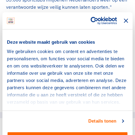
verantwoorde wijze veilig kunnen laten sporten."
FAQ en protocol Verantwoord Sporten
Het coronadossier op onze website
met het
Deze website maakt gebruik van cookies
protocol Verantwoord Sporten en de FAQ
We gebruiken cookies om content en advertenties te
wordt zo spoedig mogelijk aangepast aan de
personaliseren, om functies voor social media te bieden
nieuwe maatregelen, die per 28 november in
en om ons websiteverkeer te analyseren. Ook delen we
zullen gaan.
informatie over uw gebruik van onze site met onze
partners voor social media, adverteren en analyse. Deze
partners kunnen deze gegevens combineren met andere
informatie die u aan ze heeft verstrekt of die ze hebben
Deel dit artikel op social media:
verzameld op basis van uw gebruik van hun services.
Details tonen
gerelateerde artikelen