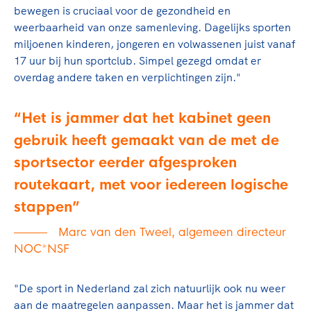
Clubondersteuning
Sport verenigt. Op sportclubs, pleintjes, tijdens
De TeamNL Academie
bewegen is cruciaal voor de gezondheid en
een rondje fietsen, door samen te skaten of naar
Beroepskrachten
weerbaarheid van onze samenleving. Dagelijks sporten
de sportschool te gaan. Door samen te juichen
De TeamNL Academie biedt een leer- en
miljoenen kinderen, jongeren en volwassenen juist vanaf
voor Sifan Hassan, Rico Verhoeven, Diede de
ontwikkelprogramma voor de volgende functies
17 uur bij hun sportclub. Simpel gezegd omdat er
Samen voor een veilige
Groot en het Nederlands Elftal. Of met trots te
binnen TeamNL programma's: experts, coaches,
overdag andere taken en verplichtingen zijn."
sportomgeving
genieten van de karatewedstrijd van je dochter,
bestuurders, (technisch) directeuren, managers en
de halve marathon van je moeder of de
toekomstig kader.
Het is jammer dat het kabinet geen
Voor welk gedrag staat de club? Wat mag wel
hockeywedstrijd van je buurjongen.
langs de lijn, in de kleedkamer, kantine en online?
gebruik heeft gemaakt van de met de
Lees verder
Lees verder
En wat mag vooral niet? Een gedragscode geeft
sportsector eerder afgesproken
hier richting aan en is dus een belangrijk
routekaart, met voor iedereen logische
onderdeel van het clubbeleid rondom gewenst en
ongewenst gedrag.
stappen
Marc van den Tweel, algemeen directeur
Lees verder
NOC*NSF
"De sport in Nederland zal zich natuurlijk ook nu weer
aan de maatregelen aanpassen. Maar het is jammer dat