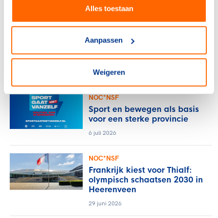
Alles toestaan
NOC*NSF
Verlos het midden- en
Aanpassen
kleinbedrijf van de rekening
voor sportblessures
Weigeren
15 juli 2026
NOC*NSF
Sport en bewegen als basis
voor een sterke provincie
6 juli 2026
NOC*NSF
Frankrijk kiest voor Thialf:
olympisch schaatsen 2030 in
Heerenveen
29 juni 2026