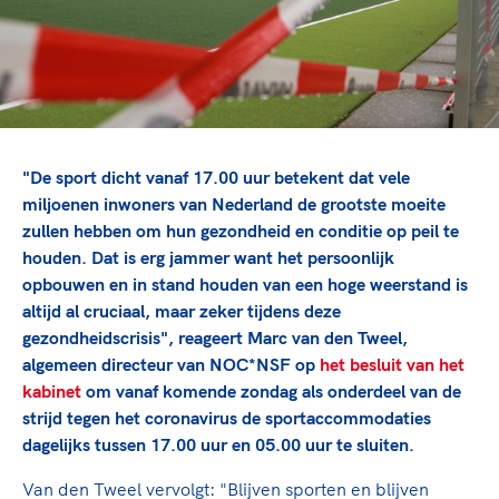
TeamNL Academie Kalender
Veilige en integere sport
Sportonderzoek
Diversiteit en inclusie
Sportakkoord II
Gezonde sportomgeving
Kennisaanbod TeamNL Experts
Duurzaamheid
TeamNL Sport Science Centre
Bekwaam sportkader
Game Changer
"De sport dicht vanaf 17.00 uur betekent dat vele
Vitale clubs en bestuurlijk kader
TeamNL kids
Olympische Spelen LA28
miljoenen inwoners van Nederland de grootste moeite
Olympische geschiedenis
Paralympische Spelen LA28
zullen hebben om hun gezondheid en conditie op peil te
houden. Dat is erg jammer want het persoonlijk
Sportmatch
Europese Spelen Istanbul 2027
opbouwen en in stand houden van een hoge weerstand is
Clubacties
Nieuwspagina
altijd al cruciaal, maar zeker tijdens deze
Handboek Wet- en Regelgeving
Columns
gezondheidscrisis", reageert Marc van den Tweel,
Topsportbeleid
Opleidingen en trainingen
algemeen directeur van NOC*NSF op
het besluit van het
Topsportfinanciering
kabinet
om vanaf komende zondag als onderdeel van de
Maatschappelijke waarde topsport
strijd tegen het coronavirus de sportaccommodaties
High5 Stappenplan
Top teamsportcompetities
Sport gaat niet vanzelf
dagelijks tussen 17.00 uur en 05.00 uur te sluiten.
Ruimte voor sport
Van den Tweel vervolgt: "Blijven sporten en blijven