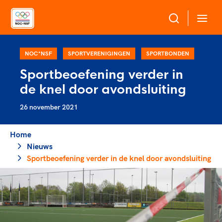
Over NOC*NSF
NOC*NSF
SPORTVERENIGINGEN
SPORTBONDEN
Sportbeoefening verder in
Sportagenda 2032
de knel door avondsluiting
Sportdeelname
Leden
26 november 2021
Algemene Vergadering
Bonden en professionals in de sport
Topsport
Raad van Toezicht en Bestuur
Home
Beleidsmedewerkers
Merkbescherming NOC*NSF
Nieuws
Clubbestuurders
Sportbeoefening verder in de knel door avondsluiting
Voor talentvolle sporters
Voor bonden
Coördinatoren en opleiders
Atletencommissie
Onze partners
Trainer-coaches
Paralympische Talentdag
Geven aan Sport
Officials
Pers