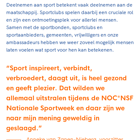
Clubondersteuning
Sport verenigt. Op sportclubs, pleintjes, tijdens
De TeamNL Academie
Deelnemen aan sport betekent vaak deelnemen aan de
een rondje fietsen, door samen te skaten of naar
Beroepskrachten
maatschappij. Sportclubs spelen daarbij een cruciale rol
de sportschool te gaan. Door samen te juichen
De TeamNL Academie biedt een leer- en
en zijn een ontmoetingsplek voor allerlei mensen.
voor Sifan Hassan, Rico Verhoeven, Diede de
ontwikkelprogramma voor de volgende functies
Samen met de sportbonden, sportclubs en
Samen voor een veilige
Groot en het Nederlands Elftal. Of met trots te
binnen TeamNL programma's: experts, coaches,
sportaanbieders, gemeenten, vrijwilligers en onze
sportomgeving
genieten van de karatewedstrijd van je dochter,
bestuurders, (technisch) directeuren, managers en
ambassadeurs hebben we weer zoveel mogelijk mensen
de halve marathon van je moeder of de
toekomstig kader.
laten voelen wat sport voor hen kan betekenen.
Voor welk gedrag staat de club? Wat mag wel
hockeywedstrijd van je buurjongen.
langs de lijn, in de kleedkamer, kantine en online?
Lees verder
Sport inspireert, verbindt,
Lees verder
En wat mag vooral niet? Een gedragscode geeft
hier richting aan en is dus een belangrijk
verbroedert, daagt uit, is heel gezond
onderdeel van het clubbeleid rondom gewenst en
en geeft plezier. Dat wilden we
ongewenst gedrag.
allemaal uitstralen tijdens de NOC*NSF
Lees verder
Nationale Sportweek en daar zijn we
naar mijn mening geweldig in
geslaagd.
Anneke van Zanen-Nieberg, voorzitter