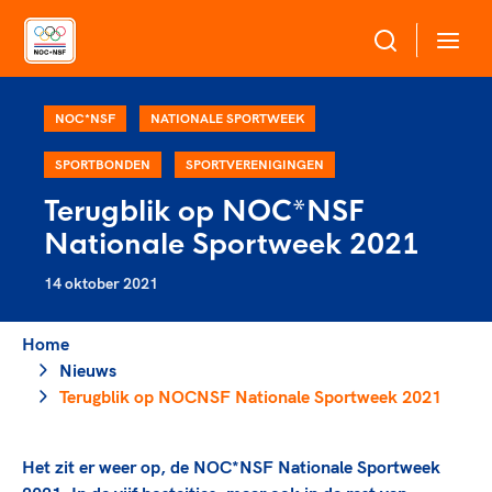
Over NOC*NSF
NOC*NSF
NATIONALE SPORTWEEK
SPORTBONDEN
SPORTVERENIGINGEN
Sportagenda 2032
Sportdeelname
Terugblik op NOC*NSF
Leden
Nationale Sportweek 2021
Algemene Vergadering
Bonden en professionals in de sport
Topsport
Raad van Toezicht en Bestuur
14 oktober 2021
Beleidsmedewerkers
Merkbescherming NOC*NSF
Clubbestuurders
Home
Voor talentvolle sporters
Voor bonden
Coördinatoren en opleiders
Nieuws
Atletencommissie
Onze partners
Terugblik op NOCNSF Nationale Sportweek 2021
Trainer-coaches
Paralympische Talentdag
Geven aan Sport
Officials
Pers
Het zit er weer op, de NOC*NSF Nationale Sportweek