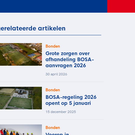
rder
moeder of de hockeywedstrijd
 je buurjongen.
es verder
erelateerde artikelen
Bonden
Grote zorgen over
afhandeling BOSA-
aanvragen 2026
30 april 2026
Bonden
BOSA-regeling 2026
opent op 5 januari
15 december 2025
Bonden
Voorop in