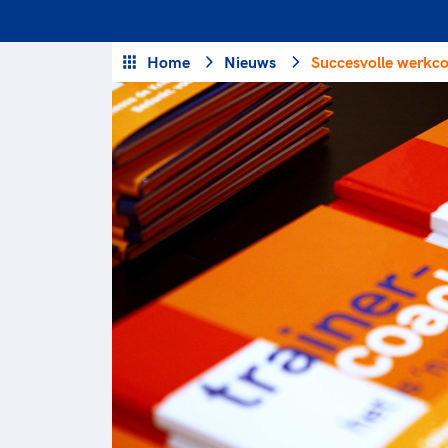
Veilige en integere sport
positionering van spo
Diversiteit en inclusie
Sportonderzoek
Home
Nieuws
Succesvolle werkco
Gezonde sportomgeving
Sportakkoord II
Duurzaamheid
Bekwaam sportkader
Vitale clubs en bestuurlijk 