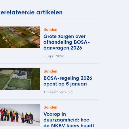
rder
moeder of de hockeywedstrijd
erelateerde artikelen
 je buurjongen.
es verder
Bonden
Grote zorgen over
afhandeling BOSA-
aanvragen 2026
30 april 2026
Bonden
BOSA-regeling 2026
opent op 5 januari
15 december 2025
Bonden
Voorop in
duurzaamheid: hoe
de NKBV koers houdt