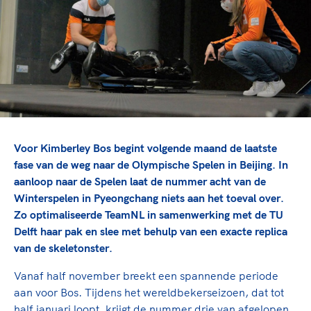
TeamNL Academie Kalender
Veilige en integere sport
Sportonderzoek
Diversiteit en inclusie
Sportakkoord II
Gezonde sportomgeving
Kennisaanbod TeamNL Experts
Duurzaamheid
TeamNL Sport Science Centre
Bekwaam sportkader
Game Changer
Vitale clubs en bestuurlijk kader
TeamNL kids
Olympische Spelen LA28
Olympische geschiedenis
Paralympische Spelen LA28
Voor Kimberley Bos begint volgende maand de laatste
Sportmatch
Europese Spelen Istanbul 2027
fase van de weg naar de Olympische Spelen in Beijing. In
aanloop naar de Spelen laat de nummer acht van de
Clubacties
Nieuwspagina
Winterspelen in Pyeongchang niets aan het toeval over.
Handboek Wet- en Regelgeving
Columns
Topsportbeleid
Zo optimaliseerde TeamNL in samenwerking met de TU
Opleidingen en trainingen
Delft haar pak en slee met behulp van een exacte replica
Topsportfinanciering
van de skeletonster.
Maatschappelijke waarde topsport
High5 Stappenplan
Top teamsportcompetities
Vanaf half november breekt een spannende periode
Sport gaat niet vanzelf
Ruimte voor sport
aan voor Bos. Tijdens het wereldbekerseizoen, dat tot
half januari loopt, krijgt de nummer drie van afgelopen