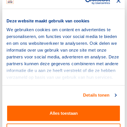
waard
Wouter Terra, embedded scientist
Deze website maakt gebruik van cookies
aerodynamica
We gebruiken cookies om content en advertenties te
personaliseren, om functies voor social media te bieden
Honderdsten
en om ons websiteverkeer te analyseren. Ook delen we
Samen met Sportconfex, de partij die namens
informatie over uw gebruik van onze site met onze
sportkledingfabrikant Fila het pak ontwerpt, kwamen
partners voor social media, adverteren en analyse. Deze
de onderzoekers tot het meest optimale pak voor Bos.
partners kunnen deze gegevens combineren met andere
‘’Natuurlijk hadden we vooraf een plan van wat we
informatie die u aan ze heeft verstrekt of die ze hebben
wilden testen,’’ aldus Terra. ‘’Maar tijdens het testen
verzameld op basis van uw gebruik van hun services.
kom je op nieuwe ideeën. Samen met Sportconfex
hebben we dus steeds iets aan het pak veranderd en
daarna gekeken of het de luchtweerstand verkleinde.
Details tonen
Zo hebben we het pak geoptimaliseerd.’’
Dankzij de testen is voor Bos belangrijke winst behaald.
Alles toestaan
Terra: ‘’We hebben de luchtweerstand verder kunnen
optimaliseren dan vooraf gedacht. En in een sport als