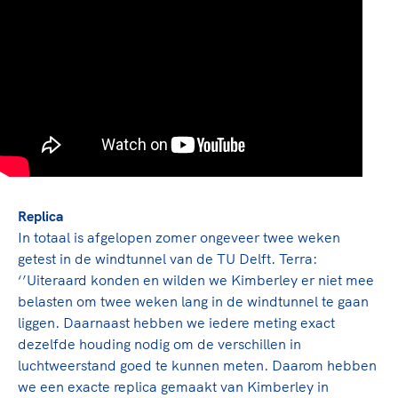
Replica
In totaal is afgelopen zomer ongeveer twee weken
getest in de windtunnel van de TU Delft. Terra:
‘’Uiteraard konden en wilden we Kimberley er niet mee
belasten om twee weken lang in de windtunnel te gaan
liggen. Daarnaast hebben we iedere meting exact
dezelfde houding nodig om de verschillen in
luchtweerstand goed te kunnen meten. Daarom hebben
we een exacte replica gemaakt van Kimberley in