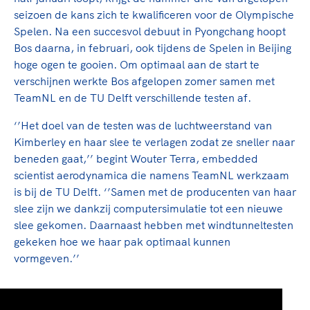
Clubondersteuning
Sport verenigt. Op sportclubs, pleintjes, tijdens
De TeamNL Academie
seizoen de kans zich te kwalificeren voor de Olympische
een rondje fietsen, door samen te skaten of naar
Beroepskrachten
Spelen. Na een succesvol debuut in Pyongchang hoopt
de sportschool te gaan. Door samen te juichen
De TeamNL Academie biedt een leer- en
Bos daarna, in februari, ook tijdens de Spelen in Beijing
voor Sifan Hassan, Rico Verhoeven, Diede de
ontwikkelprogramma voor de volgende functies
Samen voor een veilige
hoge ogen te gooien. Om optimaal aan de start te
Groot en het Nederlands Elftal. Of met trots te
binnen TeamNL programma's: experts, coaches,
verschijnen werkte Bos afgelopen zomer samen met
sportomgeving
genieten van de karatewedstrijd van je dochter,
bestuurders, (technisch) directeuren, managers en
TeamNL en de TU Delft verschillende testen af.
de halve marathon van je moeder of de
toekomstig kader.
Voor welk gedrag staat de club? Wat mag wel
hockeywedstrijd van je buurjongen.
‘’Het doel van de testen was de luchtweerstand van
langs de lijn, in de kleedkamer, kantine en online?
Lees verder
Kimberley en haar slee te verlagen zodat ze sneller naar
Lees verder
En wat mag vooral niet? Een gedragscode geeft
beneden gaat,’’ begint Wouter Terra, embedded
hier richting aan en is dus een belangrijk
scientist aerodynamica die namens TeamNL werkzaam
onderdeel van het clubbeleid rondom gewenst en
is bij de TU Delft. ‘’Samen met de producenten van haar
ongewenst gedrag.
slee zijn we dankzij computersimulatie tot een nieuwe
slee gekomen. Daarnaast hebben met windtunneltesten
Lees verder
gekeken hoe we haar pak optimaal kunnen
vormgeven.’’