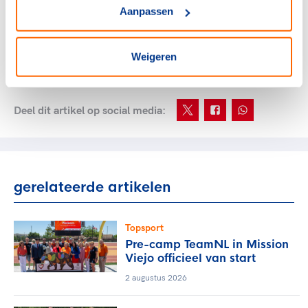
Aanpassen
skeleton is iedere honderdste van een seconde heel veel
waard. De droom van Kimberley om eremetaal te halen
op de Olympische Spelen is daarmee een stukje
Weigeren
realistischer geworden.’’
Deel dit artikel op social media:
gerelateerde artikelen
Topsport
Pre-camp TeamNL in Mission
Viejo officieel van start
2 augustus 2026