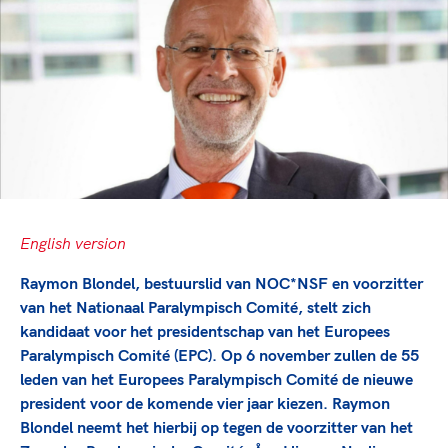
TeamNL Academie Kalender
Veilige en integere sport
Sportonderzoek
Diversiteit en inclusie
Sportakkoord II
Gezonde sportomgeving
Kennisaanbod TeamNL Experts
Duurzaamheid
TeamNL Sport Science Centre
Bekwaam sportkader
Game Changer
Vitale clubs en bestuurlijk kader
TeamNL kids
Olympische Spelen LA28
Olympische geschiedenis
Paralympische Spelen LA28
Sportmatch
Europese Spelen Istanbul 2027
English version
Clubacties
Nieuwspagina
Raymon Blondel, bestuurslid van NOC*NSF en voorzitter
Handboek Wet- en Regelgeving
Columns
Topsportbeleid
van het Nationaal Paralympisch Comité, stelt zich
Opleidingen en trainingen
kandidaat voor het presidentschap van het Europees
Topsportfinanciering
Paralympisch Comité (EPC). Op 6 november zullen de 55
Maatschappelijke waarde topsport
leden van het Europees Paralympisch Comité de nieuwe
High5 Stappenplan
Top teamsportcompetities
Sport gaat niet vanzelf
president voor de komende vier jaar kiezen. Raymon
Ruimte voor sport
Blondel neemt het hierbij op tegen de voorzitter van het