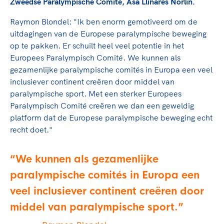
Clubondersteuning
Zweedse Paralympische Comité, Åsa Llinares Norlin.
Sport verenigt. Op sportclubs, pleintjes, tijdens
De TeamNL Academie
een rondje fietsen, door samen te skaten of naar
Beroepskrachten
Raymon Blondel: "Ik ben enorm gemotiveerd om de
de sportschool te gaan. Door samen te juichen
De TeamNL Academie biedt een leer- en
uitdagingen van de Europese paralympische beweging
voor Sifan Hassan, Rico Verhoeven, Diede de
ontwikkelprogramma voor de volgende functies
op te pakken. Er schuilt heel veel potentie in het
Samen voor een veilige
Groot en het Nederlands Elftal. Of met trots te
binnen TeamNL programma's: experts, coaches,
Europees Paralympisch Comité. We kunnen als
sportomgeving
genieten van de karatewedstrijd van je dochter,
bestuurders, (technisch) directeuren, managers en
gezamenlijke paralympische comités in Europa een veel
de halve marathon van je moeder of de
toekomstig kader.
inclusiever continent creëren door middel van
Voor welk gedrag staat de club? Wat mag wel
hockeywedstrijd van je buurjongen.
paralympische sport. Met een sterker Europees
langs de lijn, in de kleedkamer, kantine en online?
Lees verder
Paralympisch Comité creëren we dan een geweldig
Lees verder
En wat mag vooral niet? Een gedragscode geeft
platform dat de Europese paralympische beweging echt
hier richting aan en is dus een belangrijk
recht doet."
onderdeel van het clubbeleid rondom gewenst en
ongewenst gedrag.
We kunnen als gezamenlijke
Lees verder
paralympische comités in Europa een
veel inclusiever continent creëren door
middel van paralympische sport.