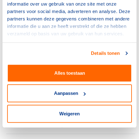
informatie over uw gebruik van onze site met onze
partners voor social media, adverteren en analyse. Deze
NOC*NSF
partners kunnen deze gegevens combineren met andere
Verlos het midden- en
informatie die u aan ze heeft verstrekt of die ze hebben
kleinbedrijf van de rekening
voor sportblessures
verzameld op basis van uw gebruik van hun services.
15 juli 2026
Details tonen
NOC*NSF
Sport en bewegen als basis
voor een sterke provincie
Alles toestaan
6 juli 2026
Aanpassen
NOC*NSF
Frankrijk kiest voor Thialf:
olympisch schaatsen 2030 in
Weigeren
Heerenveen
29 juni 2026