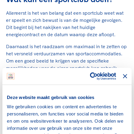
Allereerst is het van belang dat een sportclub weet wat
er speelt en zich bewust is van de mogelijke gevolgen.
Dit begint bij het nakijken van het huidige
energiecontract en de datum waarop deze afloopt.
Daarnaast is het raadzaam om maximaal in te zetten op
het versneld verduurzamen van sportaccommodaties.
Om een goed beeld te krijgen van de specifieke
mogelijkheden voor de eigen sportclub kan gebruik
gemaakt worden van de Energietransitie Motor die op
10 november wordt gelanceerd.
Tenslotte is het van belang om de ontwikkelingen goed
Deze website maakt gebruik van cookies
te blijven volgen. De betrokken sportbonden, NOC*NSF
We gebruiken cookies om content en advertenties te
en de partners in de Routekaart Duurzame Sport blijven
personaliseren, om functies voor social media te bieden
de komende tijd de belangen van de sport
en om ons websiteverkeer te analyseren. Ook delen we
vertegenwoordigen en blijven hier ook over informeren
informatie over uw gebruik van onze site met onze
wanneer daar aanleiding toe is. Voor vragen of meer