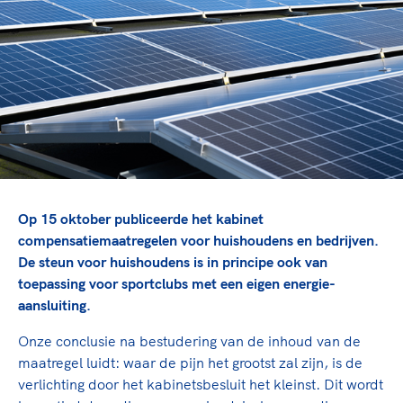
TeamNL Academie Kalender
Veilige en integere sport
Sportonderzoek
Diversiteit en inclusie
Sportakkoord II
Gezonde sportomgeving
Kennisaanbod TeamNL Experts
Duurzaamheid
TeamNL Sport Science Centre
Bekwaam sportkader
Game Changer
Vitale clubs en bestuurlijk kader
TeamNL kids
Olympische Spelen LA28
Olympische geschiedenis
Paralympische Spelen LA28
Sportmatch
Europese Spelen Istanbul 2027
Op 15 oktober publiceerde het kabinet
Clubacties
Nieuwspagina
compensatiemaatregelen voor huishoudens en bedrijven.
Handboek Wet- en Regelgeving
De steun voor huishoudens is in principe ook van
Columns
Topsportbeleid
toepassing voor sportclubs met een eigen energie-
Opleidingen en trainingen
Topsportfinanciering
aansluiting.
Maatschappelijke waarde topsport
Onze conclusie na bestudering van de inhoud van de
High5 Stappenplan
Top teamsportcompetities
Sport gaat niet vanzelf
maatregel luidt: waar de pijn het grootst zal zijn, is de
Ruimte voor sport
verlichting door het kabinetsbesluit het kleinst. Dit wordt