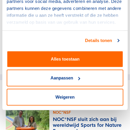
partners voor social media, adverteren en analyse. Deze
informatie kun je terecht bij Gerben van Hardeveld.
partners kunnen deze gegevens combineren met andere
informatie die u aan ze heeft verstrekt of die ze hebben
verzameld op basis van uw gebruik van hun services.
Gerben van Hardeveld
Gerben.vanHardeveld@nocnsf.nl
Details tonen
Alles toestaan
Deel dit artikel op social media:
Aanpassen
gerelateerde artikelen
Weigeren
NOC*NSF
NOC*NSF sluit zich aan bij
wereldwijd Sports for Nature