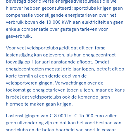
Clubondersteuning
bevestigd door diverse energieadviesbureaus die we
Sport verenigt. Op sportclubs, pleintjes, tijdens
De TeamNL Academie
hierover hebben geconsulteerd: sportclubs krijgen geen
een rondje fietsen, door samen te skaten of naar
Beroepskrachten
compensatie voor stijgende energietarieven over het
de sportschool te gaan. Door samen te juichen
De TeamNL Academie biedt een leer- en
verbruik boven de 10.000 kWh aan elektriciteit en geen
voor Sifan Hassan, Rico Verhoeven, Diede de
ontwikkelprogramma voor de volgende functies
Samen voor een veilige
enkele compensatie over gestegen tarieven voor
Groot en het Nederlands Elftal. Of met trots te
binnen TeamNL programma's: experts, coaches,
sportomgeving
gasverbruik.
genieten van de karatewedstrijd van je dochter,
bestuurders, (technisch) directeuren, managers en
de halve marathon van je moeder of de
toekomstig kader.
Voor veel veldsportclubs geldt dat dit een forse
Voor welk gedrag staat de club? Wat mag wel
hockeywedstrijd van je buurjongen.
lastenstijging kan opleveren, als hun energiecontract
langs de lijn, in de kleedkamer, kantine en online?
Lees verder
toevallig op 1 januari aanstaande afloopt. Omdat
Lees verder
En wat mag vooral niet? Een gedragscode geeft
energiecontracten meestal drie jaar lopen, betreft dit op
hier richting aan en is dus een belangrijk
korte termijn al een derde deel van de
onderdeel van het clubbeleid rondom gewenst en
veldsportverenigingen. Verwachtingen over de
ongewenst gedrag.
toekomstige energietarieven lopen uiteen, maar de kans
is reëel dat veldsportclubs ook de komende jaren
Lees verder
hiermee te maken gaan krijgen.
Lastenstijgingen van € 3.000 tot € 15.000 euro zullen
geen uitzondering zijn en dat kan het voortbestaan van
sportclubs en de betaalbaarheid van sport in gevaar