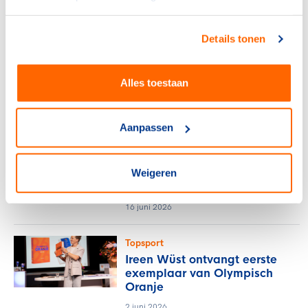
8 juli 2026
Details tonen
Topsport
IOC beloont deelname aan
de Olympische Spelen met
Alles toestaan
10.000 dollar
25 juni 2026
Aanpassen
Topsport
Ireen Wüst en Jetze Plat
nieuwe chefs de mission
Weigeren
TeamNL
16 juni 2026
Topsport
Ireen Wüst ontvangt eerste
exemplaar van Olympisch
Oranje
2 juni 2026