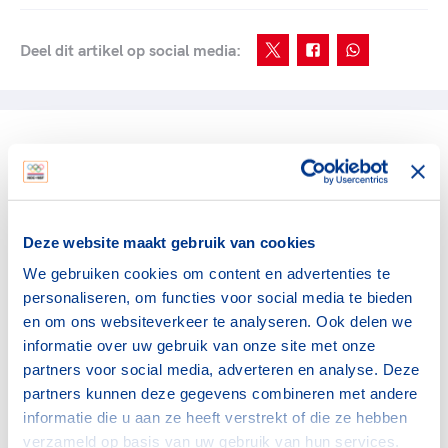
Deel dit artikel op social media:
gerelateerde artikelen
Topsport
Deze website maakt gebruik van cookies
Pre-camp TeamNL in Mission
Viejo officieel van start
We gebruiken cookies om content en advertenties te
2 augustus 2026
personaliseren, om functies voor social media te bieden
en om ons websiteverkeer te analyseren. Ook delen we
Topsport
informatie over uw gebruik van onze site met onze
Topsporters ontdekken
partners voor social media, adverteren en analyse. Deze
nieuwe perspectieven in
partners kunnen deze gegevens combineren met andere
groepsprogramma KNVB en
informatie die u aan ze heeft verstrekt of die ze hebben
TeamNL
verzameld op basis van uw gebruik van hun services.