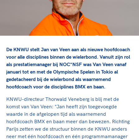
TeamNL Academie Kalender
Veilige en integere sport
Sportonderzoek
Diversiteit en inclusie
Sportakkoord II
Gezonde sportomgeving
Kennisaanbod TeamNL Experts
Duurzaamheid
TeamNL Sport Science Centre
Bekwaam sportkader
Game Changer
De KNWU stelt Jan van Veen aan als nieuwe hoofdcoach
Vitale clubs en bestuurlijk kader
TeamNL kids
Olympische Spelen LA28
voor alle disciplines binnen de wielerbond. Vanuit zijn rol
Olympische geschiedenis
Paralympische Spelen LA28
als prestatiemanager bij NOC*NSF was Van Veen vanaf
januari tot en met de Olympische Spelen in Tokio al
Sportmatch
Europese Spelen Istanbul 2027
gedetacheerd bij de wielerbond als waarnemend
Clubacties
Nieuwspagina
hoofdcoach voor de disciplines BMX en baan.
Handboek Wet- en Regelgeving
Columns
Topsportbeleid
KNWU-directeur Thorwald Veneberg is blij met de
Opleidingen en trainingen
Topsportfinanciering
komst van Van Veen: "Jan heeft zijn toegevoegde
Maatschappelijke waarde topsport
waarde in de afgelopen tijd als waarnemend
High5 Stappenplan
hoofdcoach BMX en baan meer dan bewezen. Richting
Top teamsportcompetities
Sport gaat niet vanzelf
Parijs zetten we de structuur binnen de KNWU anders
Ruimte voor sport
neer met één hoofdcoach en één programmamanager