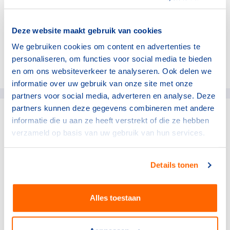
meer verschillende merkenteams en Jong Oranje. Ook
was hij bondscoach van de Duitse schaatsers. Sinds
Deze website maakt gebruik van cookies
2018 werkt hij als prestatiemanager voor TeamNL.
We gebruiken cookies om content en advertenties te
personaliseren, om functies voor social media te bieden
Deel dit artikel op social media:
en om ons websiteverkeer te analyseren. Ook delen we
informatie over uw gebruik van onze site met onze
partners voor social media, adverteren en analyse. Deze
partners kunnen deze gegevens combineren met andere
informatie die u aan ze heeft verstrekt of die ze hebben
gerelateerde artikelen
verzameld op basis van uw gebruik van hun services.
Topsport
Details tonen
Pre-camp TeamNL in Mission
Viejo officieel van start
2 augustus 2026
Alles toestaan
Topsport