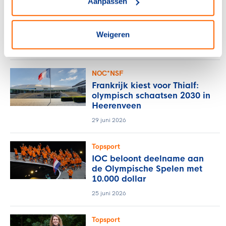
Aanpassen
Topsporters ontdekken
nieuwe perspectieven in
groepsprogramma KNVB en
TeamNL
Weigeren
8 juli 2026
NOC*NSF
Frankrijk kiest voor Thialf:
olympisch schaatsen 2030 in
Heerenveen
29 juni 2026
Topsport
IOC beloont deelname aan
de Olympische Spelen met
10.000 dollar
25 juni 2026
Topsport