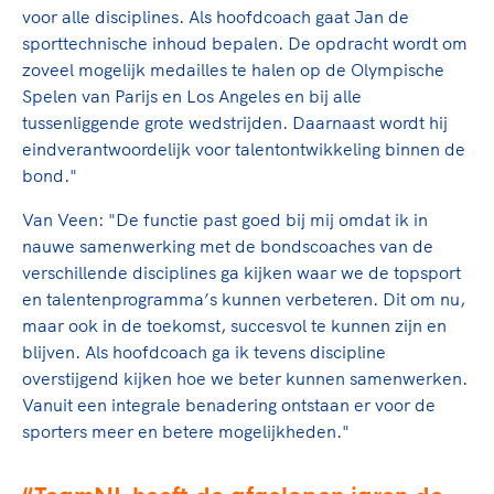
Clubondersteuning
Sport verenigt. Op sportclubs, pleintjes, tijdens
De TeamNL Academie
voor alle disciplines. Als hoofdcoach gaat Jan de
een rondje fietsen, door samen te skaten of naar
Beroepskrachten
sporttechnische inhoud bepalen. De opdracht wordt om
de sportschool te gaan. Door samen te juichen
De TeamNL Academie biedt een leer- en
zoveel mogelijk medailles te halen op de Olympische
voor Sifan Hassan, Rico Verhoeven, Diede de
ontwikkelprogramma voor de volgende functies
Spelen van Parijs en Los Angeles en bij alle
Samen voor een veilige
Groot en het Nederlands Elftal. Of met trots te
binnen TeamNL programma's: experts, coaches,
tussenliggende grote wedstrijden. Daarnaast wordt hij
sportomgeving
genieten van de karatewedstrijd van je dochter,
bestuurders, (technisch) directeuren, managers en
eindverantwoordelijk voor talentontwikkeling binnen de
de halve marathon van je moeder of de
toekomstig kader.
bond."
Voor welk gedrag staat de club? Wat mag wel
hockeywedstrijd van je buurjongen.
langs de lijn, in de kleedkamer, kantine en online?
Van Veen: "De functie past goed bij mij omdat ik in
Lees verder
Lees verder
En wat mag vooral niet? Een gedragscode geeft
nauwe samenwerking met de bondscoaches van de
hier richting aan en is dus een belangrijk
verschillende disciplines ga kijken waar we de topsport
onderdeel van het clubbeleid rondom gewenst en
en talentenprogramma’s kunnen verbeteren. Dit om nu,
ongewenst gedrag.
maar ook in de toekomst, succesvol te kunnen zijn en
blijven. Als hoofdcoach ga ik tevens discipline
Lees verder
overstijgend kijken hoe we beter kunnen samenwerken.
Vanuit een integrale benadering ontstaan er voor de
sporters meer en betere mogelijkheden."