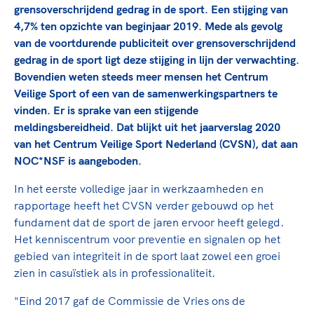
TeamNL Academie Kalender
grensoverschrijdend gedrag in de sport. Een stijging van
Veilige en integere sport
Sportonderzoek
4,7% ten opzichte van beginjaar 2019. Mede als gevolg
Diversiteit en inclusie
van de voortdurende publiciteit over grensoverschrijdend
Sportakkoord II
Gezonde sportomgeving
Kennisaanbod TeamNL Experts
gedrag in de sport ligt deze stijging in lijn der verwachting.
Duurzaamheid
TeamNL Sport Science Centre
Bovendien weten steeds meer mensen het Centrum
Bekwaam sportkader
Veilige Sport of een van de samenwerkingspartners te
Game Changer
vinden. Er is sprake van een stijgende
Vitale clubs en bestuurlijk kader
TeamNL kids
Olympische Spelen LA28
meldingsbereidheid. Dat blijkt uit het jaarverslag 2020
Olympische geschiedenis
van het Centrum Veilige Sport Nederland (CVSN), dat aan
Paralympische Spelen LA28
NOC*NSF is aangeboden.
Sportmatch
Europese Spelen Istanbul 2027
Clubacties
Nieuwspagina
In het eerste volledige jaar in werkzaamheden en
Handboek Wet- en Regelgeving
rapportage heeft het CVSN verder gebouwd op het
Columns
Topsportbeleid
fundament dat de sport de jaren ervoor heeft gelegd.
Opleidingen en trainingen
Topsportfinanciering
Het kenniscentrum voor preventie en signalen op het
Maatschappelijke waarde topsport
gebied van integriteit in de sport laat zowel een groei
zien in casuïstiek als in professionaliteit.
High5 Stappenplan
Top teamsportcompetities
Sport gaat niet vanzelf
Ruimte voor sport
"Eind 2017 gaf de Commissie de Vries ons de