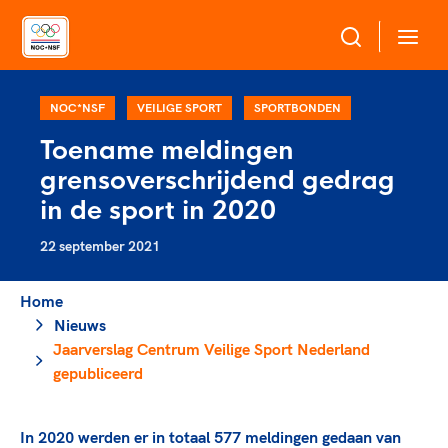
Over NOC*NSF
NOC*NSF
VEILIGE SPORT
SPORTBONDEN
Toename meldingen
Sportagenda 2032
grensoverschrijdend gedrag
Sportdeelname
Leden
in de sport in 2020
Algemene Vergadering
22 september 2021
Bonden en professionals in de sport
Topsport
Raad van Toezicht en Bestuur
Beleidsmedewerkers
Merkbescherming NOC*NSF
Home
Clubbestuurders
Nieuws
Voor talentvolle sporters
Voor bonden
Coördinatoren en opleiders
Jaarverslag Centrum Veilige Sport Nederland
Atletencommissie
Onze partners
Trainer-coaches
gepubliceerd
Paralympische Talentdag
Geven aan Sport
Officials
Pers
In 2020 werden er in totaal 577 meldingen gedaan van