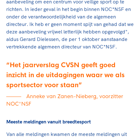
Clubondersteuning
Sport verenigt. Op sportclubs, pleintjes, tijdens
aanbeveling om een centrum voor veilige sport op te
De TeamNL Academie
een rondje fietsen, door samen te skaten of naar
richten. In ieder geval in het begin binnen NOC*NSF en
Beroepskrachten
de sportschool te gaan. Door samen te juichen
onder de verantwoordelijkheid van de algemeen
De TeamNL Academie biedt een leer- en
voor Sifan Hassan, Rico Verhoeven, Diede de
directeur. Ik heb er geen moment spijt van gehad dat we
ontwikkelprogramma voor de volgende functies
Samen voor een veilige
Groot en het Nederlands Elftal. Of met trots te
deze aanbeveling vrijwel letterlijk hebben opgevolgd",
binnen TeamNL programma's: experts, coaches,
sportomgeving
genieten van de karatewedstrijd van je dochter,
aldus Gerard Dielessen, de per 1 oktober aanstaande
bestuurders, (technisch) directeuren, managers en
de halve marathon van je moeder of de
vertrekkende algemeen directeur van NOC*NSF.
toekomstig kader.
Voor welk gedrag staat de club? Wat mag wel
hockeywedstrijd van je buurjongen.
langs de lijn, in de kleedkamer, kantine en online?
Lees verder
Het jaarverslag CVSN geeft goed
Lees verder
En wat mag vooral niet? Een gedragscode geeft
inzicht in de uitdagingen waar we als
hier richting aan en is dus een belangrijk
onderdeel van het clubbeleid rondom gewenst en
sportsector voor staan
ongewenst gedrag.
Anneke van Zanen-Nieberg, voorzitter
NOC*NSF
Lees verder
Meeste meldingen vanuit breedtesport
Van alle meldingen kwamen de meeste meldingen uit