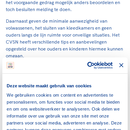
het voorgaande gedrag mogelijk anders beoordelen en
toch besluiten melding te doen.
Daarnaast geven de minimale aanwezigheid van
volwassenen, het sluiten van kleedkamers en geen
ouders langs de lijn ruimte voor onveilige situaties. Het
CVSN heeft verschillende tips en aanbevelingen
opgesteld over hoe ouders en kinderen hiermee kunnen
omgaan.
Turnen: intimidatie en machtsmisbruik
De eerste maanden van 2020 werd wereldwijd steeds
meer aandacht gegeven aan gebeurtenissen van
Deze website maakt gebruik van cookies
intimidatie en machtsmisbruik rondom het turnen en
We gebruiken cookies om content en advertenties te
andere gymnastische sporten. Ook in Nederland kwam
personaliseren, om functies voor social media te bieden
er een toename van meldingen vanuit de turnwereld,
en om ons websiteverkeer te analyseren. Ook delen we
zowel bij de KNGU als bij het CVSN.
informatie over uw gebruik van onze site met onze
partners voor social media, adverteren en analyse. Deze
Discriminatie - Black lives matter
partners kunnen deze gegevens combineren met andere