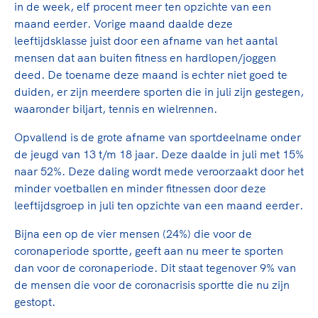
Clubondersteuning
Sport verenigt. Op sportclubs, pleintjes, tijdens
De TeamNL Academie
in de week, elf procent meer ten opzichte van een
een rondje fietsen, door samen te skaten of naar
Beroepskrachten
maand eerder. Vorige maand daalde deze
de sportschool te gaan. Door samen te juichen
leeftijdsklasse juist door een afname van het aantal
De TeamNL Academie biedt een leer- en
voor Sifan Hassan, Rico Verhoeven, Diede de
mensen dat aan buiten fitness en hardlopen/joggen
ontwikkelprogramma voor de volgende functies
Samen voor een veilige
Groot en het Nederlands Elftal. Of met trots te
deed. De toename deze maand is echter niet goed te
binnen TeamNL programma's: experts, coaches,
sportomgeving
genieten van de karatewedstrijd van je dochter,
duiden, er zijn meerdere sporten die in juli zijn gestegen,
bestuurders, (technisch) directeuren, managers en
de halve marathon van je moeder of de
waaronder biljart, tennis en wielrennen.
toekomstig kader.
Voor welk gedrag staat de club? Wat mag wel
hockeywedstrijd van je buurjongen.
Opvallend is de grote afname van sportdeelname onder
langs de lijn, in de kleedkamer, kantine en online?
Lees verder
de jeugd van 13 t/m 18 jaar. Deze daalde in juli met 15%
Lees verder
En wat mag vooral niet? Een gedragscode geeft
naar 52%. Deze daling wordt mede veroorzaakt door het
hier richting aan en is dus een belangrijk
minder voetballen en minder fitnessen door deze
onderdeel van het clubbeleid rondom gewenst en
leeftijdsgroep in juli ten opzichte van een maand eerder.
ongewenst gedrag.
Bijna een op de vier mensen (24%) die voor de
Lees verder
coronaperiode sportte, geeft aan nu meer te sporten
dan voor de coronaperiode. Dit staat tegenover 9% van
de mensen die voor de coronacrisis sportte die nu zijn
gestopt.