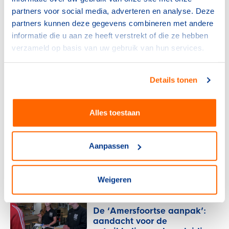
partners voor social media, adverteren en analyse. Deze
28 juli 2026
partners kunnen deze gegevens combineren met andere
informatie die u aan ze heeft verstrekt of die ze hebben
Sportdeelname
verzameld op basis van uw gebruik van hun services.
De impact van
maatschappelijke diensttijd
op Pieter: ‘jezelf op een
Details tonen
andere manier ontwikkelen’
27 juli 2026
Alles toestaan
NOC*NSF
Verlos het midden- en
Aanpassen
kleinbedrijf van de rekening
voor sportblessures
15 juli 2026
Weigeren
Sportdeelname
De ‘Amersfoortse aanpak’:
aandacht voor de