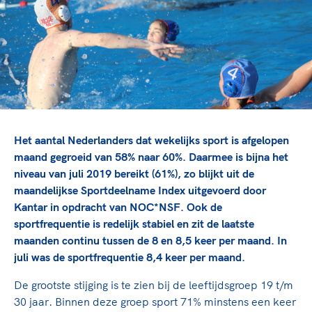
TeamNL Academie Kalender
Veilige en integere sport
Sportonderzoek
Diversiteit en inclusie
Sportakkoord II
Gezonde sportomgeving
Kennisaanbod TeamNL Experts
Duurzaamheid
TeamNL Sport Science Centre
Bekwaam sportkader
Game Changer
Vitale clubs en bestuurlijk kader
TeamNL kids
Olympische Spelen LA28
Olympische geschiedenis
Het aantal Nederlanders dat wekelijks sport is afgelopen
Paralympische Spelen LA28
maand gegroeid van 58% naar 60%. Daarmee is bijna het
Sportmatch
Europese Spelen Istanbul 2027
niveau van juli 2019 bereikt (61%), zo blijkt uit de
Clubacties
Nieuwspagina
maandelijkse Sportdeelname Index uitgevoerd door
Handboek Wet- en Regelgeving
Columns
Kantar in opdracht van NOC*NSF. Ook de
Topsportbeleid
Opleidingen en trainingen
sportfrequentie is redelijk stabiel en zit de laatste
Topsportfinanciering
maanden continu tussen de 8 en 8,5 keer per maand. In
Maatschappelijke waarde topsport
juli was de sportfrequentie 8,4 keer per maand.
High5 Stappenplan
Top teamsportcompetities
Sport gaat niet vanzelf
De grootste stijging is te zien bij de leeftijdsgroep 19 t/m
Ruimte voor sport
30 jaar. Binnen deze groep sport 71% minstens een keer