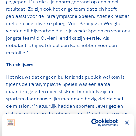
gegrepen. Dus die zijn enorm gebrand op een mooi
resultaat. Ze zijn ook het enige team dat zich heeft
geplaatst voor de Paralympische Spelen. Atletiek reist af
met een heel diverse ploeg. Voor Kenny van Weeghel
worden dit bijvoorbeeld al zijn zesde Spelen en voor ons
jongste teamlid Olivier Hendriks zijn eerste. Als
debutant is hij wel direct een kanshebber voor een
medaille.’’
Thuisblijvers
Het nieuws dat er geen buitenlands publiek welkom is
tijdens de Paralympische Spelen was een aantal
maanden geleden even slikken. Inmiddels zijn de
sporters daar nauwelijks meer mee bezig ziet de chef
de mission. ‘’Natuurlijk hadden sporters liever gezien
dat hun ouders op de tribune zaten. Maar het is gewoon
iets waar we mee om moeten gaan. Gelukkig kunnen de
thuisblijvers de Paralympische Spelen wel supergoed
volgen via de TeamNL-kanalen. Daarnaast is er twee