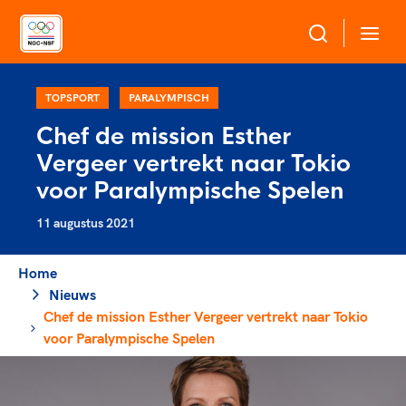
Over NOC*NSF
TOPSPORT
PARALYMPISCH
Chef de mission Esther
Sportagenda 2032
Vergeer vertrekt naar Tokio
Sportdeelname
Leden
voor Paralympische Spelen
Algemene Vergadering
11 augustus 2021
Bonden en professionals in de sport
Topsport
Raad van Toezicht en Bestuur
Beleidsmedewerkers
Merkbescherming NOC*NSF
Home
Clubbestuurders
Nieuws
Voor talentvolle sporters
Voor bonden
Coördinatoren en opleiders
Chef de mission Esther Vergeer vertrekt naar Tokio
Atletencommissie
Onze partners
Trainer-coaches
voor Paralympische Spelen
Paralympische Talentdag
Geven aan Sport
Officials
Pers