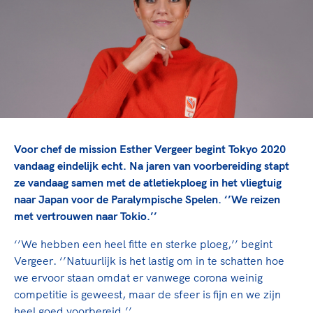
TeamNL Academie Kalender
Veilige en integere sport
Sportonderzoek
Diversiteit en inclusie
Sportakkoord II
Gezonde sportomgeving
Kennisaanbod TeamNL Experts
Duurzaamheid
TeamNL Sport Science Centre
Bekwaam sportkader
Game Changer
Vitale clubs en bestuurlijk kader
TeamNL kids
Olympische Spelen LA28
Olympische geschiedenis
Paralympische Spelen LA28
Voor chef de mission Esther Vergeer begint Tokyo 2020
Sportmatch
Europese Spelen Istanbul 2027
vandaag eindelijk echt. Na jaren van voorbereiding stapt
ze vandaag samen met de atletiekploeg in het vliegtuig
Clubacties
Nieuwspagina
naar Japan voor de Paralympische Spelen. ‘’We reizen
Handboek Wet- en Regelgeving
Columns
Topsportbeleid
met vertrouwen naar Tokio.’’
Opleidingen en trainingen
Topsportfinanciering
‘’We hebben een heel fitte en sterke ploeg,’’ begint
Maatschappelijke waarde topsport
Vergeer. ‘’Natuurlijk is het lastig om in te schatten hoe
High5 Stappenplan
Top teamsportcompetities
we ervoor staan omdat er vanwege corona weinig
Sport gaat niet vanzelf
Ruimte voor sport
competitie is geweest, maar de sfeer is fijn en we zijn
heel goed voorbereid.’’