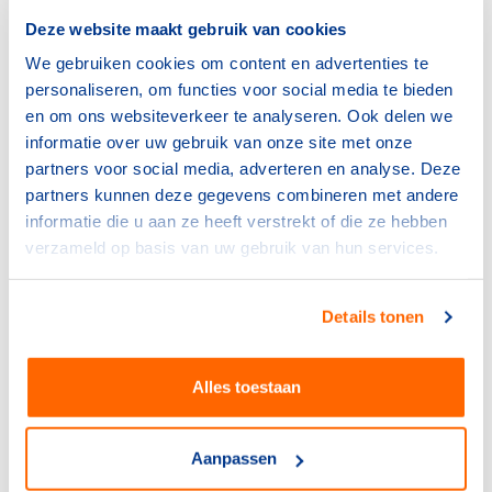
keer per dag een uitzending van de NOS en zijn alle
Deze website maakt gebruik van cookies
wedstrijden waarbij TeamNL’ers in actie komen live te
We gebruiken cookies om content en advertenties te
volgen via de livestreams van de NOS.’’
personaliseren, om functies voor social media te bieden
en om ons websiteverkeer te analyseren. Ook delen we
Het goede resultaat van de olympische ploeg heeft de
informatie over uw gebruik van onze site met onze
toon alvast gezet voor de paralympiërs. ‘’Bij het zien van
partners voor social media, adverteren en analyse. Deze
al die prachtige sportmomenten tijdens de Olympische
partners kunnen deze gegevens combineren met andere
Spelen kon ik niet wachten om zelf daar te zitten. Ik
informatie die u aan ze heeft verstrekt of die ze hebben
denk dat dat voor de sporters ook geldt. Ik hoop dat
verzameld op basis van uw gebruik van hun services.
onze ploeg daardoor ook vleugels krijgt."
De Paralympische Spelen vinden plaats van 24 augustus
Details tonen
tot en met 5 september 2021.
Alles toestaan
Bekijk het programma voor TeamNL op
www.teamnl.org/programma
Aanpassen