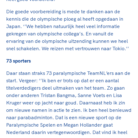
Clubondersteuning
Sport verenigt. Op sportclubs, pleintjes, tijdens
De TeamNL Academie
een rondje fietsen, door samen te skaten of naar
Beroepskrachten
Die goede voorbereiding is mede te danken aan de
de sportschool te gaan. Door samen te juichen
De TeamNL Academie biedt een leer- en
kennis die de olympische ploeg al heeft opgedaan in
voor Sifan Hassan, Rico Verhoeven, Diede de
ontwikkelprogramma voor de volgende functies
Japan. ‘’We hebben natuurlijk heel veel informatie
Samen voor een veilige
Groot en het Nederlands Elftal. Of met trots te
binnen TeamNL programma's: experts, coaches,
gekregen van olympische collega’s. En vanuit de
sportomgeving
genieten van de karatewedstrijd van je dochter,
bestuurders, (technisch) directeuren, managers en
ervaring van de olympische uitzending kunnen we heel
de halve marathon van je moeder of de
toekomstig kader.
snel schakelen. We reizen met vertrouwen naar Tokio.’’
Voor welk gedrag staat de club? Wat mag wel
hockeywedstrijd van je buurjongen.
langs de lijn, in de kleedkamer, kantine en online?
73 sporters
Lees verder
Lees verder
En wat mag vooral niet? Een gedragscode geeft
Daar staan straks 73 paralympische TeamNL’ers aan de
hier richting aan en is dus een belangrijk
start. Vergeer: ‘’Ik ben er trots op dat er een aantal
onderdeel van het clubbeleid rondom gewenst en
titelverdedigers deel uitmaken van het team. Zo gaan
ongewenst gedrag.
onder anderen Tristan Bangma, Sanne Voets en Lisa
Kruger weer op jacht naar goud. Daarnaast heb ik zin
Lees verder
om nieuwe namen in actie te zien. Ik ben heel benieuwd
naar parabadminton. Dat is een nieuwe sport op de
Paralympische Spelen en Megan Hollander gaat
Nederland daarin vertegenwoordigen. Dat vind ik heel