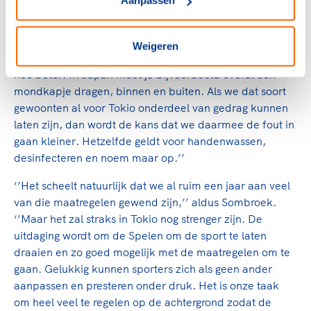
Aanpassen
Het zal nog meer focus, flexibiliteit en veerkracht vragen
om tot een topprestatie te komen. En wij gaan sporters
daar zo goed mogelijk bij helpen. Hoe eerder sporters
Weigeren
en begeleiders daarbij aan bepaald gedrag wennen,
hoe beter. In Japan moet je bijvoorbeeld overal een
mondkapje dragen, binnen en buiten. Als we dat soort
gewoonten al voor Tokio onderdeel van gedrag kunnen
laten zijn, dan wordt de kans dat we daarmee de fout in
gaan kleiner. Hetzelfde geldt voor handenwassen,
desinfecteren en noem maar op.’’
‘’Het scheelt natuurlijk dat we al ruim een jaar aan veel
van die maatregelen gewend zijn,’’ aldus Sombroek.
‘’Maar het zal straks in Tokio nog strenger zijn. De
uitdaging wordt om de Spelen om de sport te laten
draaien en zo goed mogelijk met de maatregelen om te
gaan. Gelukkig kunnen sporters zich als geen ander
aanpassen en presteren onder druk. Het is onze taak
om heel veel te regelen op de achtergrond zodat de