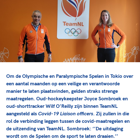
TeamNL Academie Kalender
Veilige en integere sport
Sportonderzoek
Diversiteit en inclusie
Sportakkoord II
Gezonde sportomgeving
Kennisaanbod TeamNL Experts
Duurzaamheid
TeamNL Sport Science Centre
Bekwaam sportkader
Game Changer
Vitale clubs en bestuurlijk kader
TeamNL kids
Olympische Spelen LA28
Olympische geschiedenis
Paralympische Spelen LA28
Sportmatch
Europese Spelen Istanbul 2027
Om de Olympische en Paralympische Spelen in Tokio over
Clubacties
Nieuwspagina
een aantal maanden op een veilige en verantwoorde
Handboek Wet- en Regelgeving
manier te laten plaatsvinden, gelden straks strenge
Columns
Topsportbeleid
maatregelen. Oud-hockeykeepster Joyce Sombroek en
Opleidingen en trainingen
Topsportfinanciering
oud-shorttracker Wilf O’Reilly zijn binnen TeamNL
aangesteld als
Covid-19 Liaison officers
. Zij zullen in die
Maatschappelijke waarde topsport
rol de verbinding leggen tussen de covid-maatregelen en
High5 Stappenplan
Top teamsportcompetities
Sport gaat niet vanzelf
de uitzending van TeamNL. Sombroek: ‘’De uitdaging
Ruimte voor sport
wordt om de Spelen om de sport te laten draaien.’’