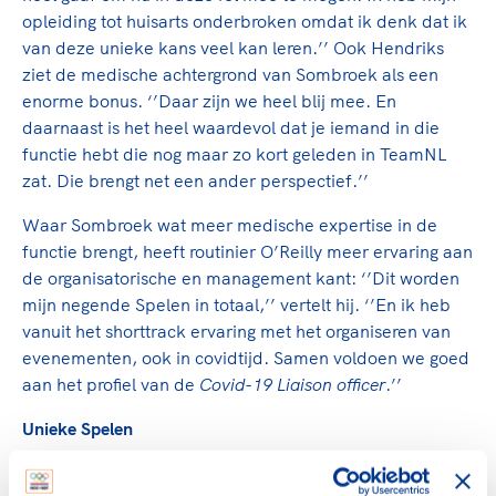
opleiding tot huisarts onderbroken omdat ik denk dat ik
van deze unieke kans veel kan leren.’’ Ook Hendriks
ziet de medische achtergrond van Sombroek als een
enorme bonus. ‘’Daar zijn we heel blij mee. En
daarnaast is het heel waardevol dat je iemand in die
functie hebt die nog maar zo kort geleden in TeamNL
zat. Die brengt net een ander perspectief.’’
Waar Sombroek wat meer medische expertise in de
functie brengt, heeft routinier O’Reilly meer ervaring aan
de organisatorische en management kant: ‘’Dit worden
mijn negende Spelen in totaal,’’ vertelt hij. ‘’En ik heb
vanuit het shorttrack ervaring met het organiseren van
evenementen, ook in covidtijd. Samen voldoen we goed
aan het profiel van de
Covid-19 Liaison officer
.’’
Unieke Spelen
De twee oud-topsporters hebben de belangrijke rol om