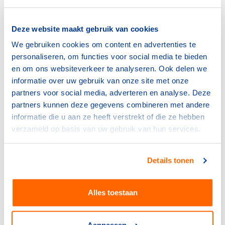
op de achtergrond de playbooks te vertalen naar de
praktijk van de sporters en begeleiders van TeamNL.
O’Reilly: ‘’We gaan alle randzaken rondom covid in
Deze website maakt gebruik van cookies
goede banen leiden. Denk daarbij bijvoorbeeld aan
We gebruiken cookies om content en advertenties te
alles wat geregeld moet worden rondom testprotocollen,
personaliseren, om functies voor social media te bieden
zorgen dat alle sporters en stafleden de juiste papieren
en om ons websiteverkeer te analyseren. Ook delen we
hebben en dat ze de diverse apps gebruiken die
informatie over uw gebruik van onze site met onze
verplicht zijn tijdens de Spelen.’’
partners voor social media, adverteren en analyse. Deze
partners kunnen deze gegevens combineren met andere
‘’We moeten zorgen dat iedereen zich aan de
informatie die u aan ze heeft verstrekt of die ze hebben
maatregelen houdt en dat er bewustwording is,’’ vult
verzameld op basis van uw gebruik van hun services.
Sombroek aan. ‘’Het worden unieke Spelen. Aan de ene
kant omdat we de situatie voor de sporters zo normaal
mogelijk willen hebben.’’
Details tonen
Uitdaging
Alles toestaan
De grootste uitdaging ligt volgens O’Reilly in het creëren
van bewustwording voor de maatregelen. ‘’De Spelen
zijn per definitie uniek. Maar deze worden nog unieker.