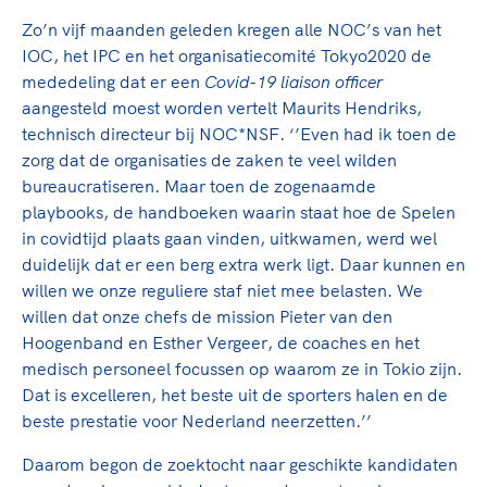
Clubondersteuning
Sport verenigt. Op sportclubs, pleintjes, tijdens
De TeamNL Academie
Zo’n vijf maanden geleden kregen alle NOC’s van het
een rondje fietsen, door samen te skaten of naar
Beroepskrachten
IOC, het IPC en het organisatiecomité Tokyo2020 de
de sportschool te gaan. Door samen te juichen
De TeamNL Academie biedt een leer- en
mededeling dat er een
voor Sifan Hassan, Rico Verhoeven, Diede de
Covid-19 liaison officer
ontwikkelprogramma voor de volgende functies
Samen voor een veilige
aangesteld moest worden vertelt Maurits Hendriks,
Groot en het Nederlands Elftal. Of met trots te
binnen TeamNL programma's: experts, coaches,
sportomgeving
technisch directeur bij NOC*NSF. ‘’Even had ik toen de
genieten van de karatewedstrijd van je dochter,
bestuurders, (technisch) directeuren, managers en
zorg dat de organisaties de zaken te veel wilden
de halve marathon van je moeder of de
toekomstig kader.
Voor welk gedrag staat de club? Wat mag wel
bureaucratiseren. Maar toen de zogenaamde
hockeywedstrijd van je buurjongen.
langs de lijn, in de kleedkamer, kantine en online?
playbooks, de handboeken waarin staat hoe de Spelen
Lees verder
Lees verder
En wat mag vooral niet? Een gedragscode geeft
in covidtijd plaats gaan vinden, uitkwamen, werd wel
hier richting aan en is dus een belangrijk
duidelijk dat er een berg extra werk ligt. Daar kunnen en
onderdeel van het clubbeleid rondom gewenst en
willen we onze reguliere staf niet mee belasten. We
ongewenst gedrag.
willen dat onze chefs de mission Pieter van den
Hoogenband en Esther Vergeer, de coaches en het
Lees verder
medisch personeel focussen op waarom ze in Tokio zijn.
Dat is excelleren, het beste uit de sporters halen en de
beste prestatie voor Nederland neerzetten.’’
Daarom begon de zoektocht naar geschikte kandidaten