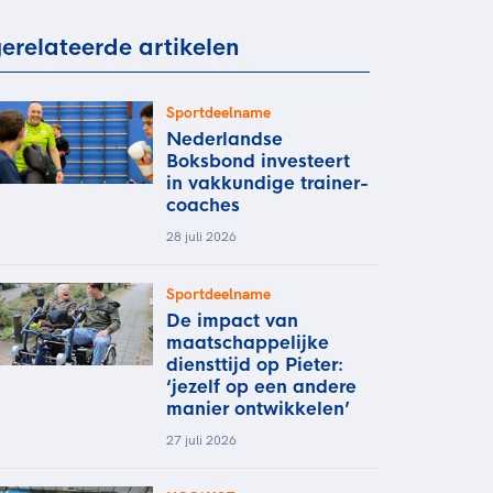
rder
moeder of de hockeywedstrijd
erelateerde artikelen
 je buurjongen.
es verder
Sportdeelname
Nederlandse
Boksbond investeert
in vakkundige trainer-
coaches
28 juli 2026
Sportdeelname
De impact van
maatschappelijke
diensttijd op Pieter:
‘jezelf op een andere
manier ontwikkelen’
27 juli 2026