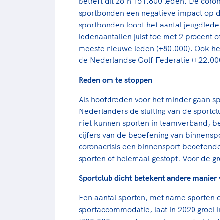
betreft dit zo’n 151.800 leden. De cor
sportbonden een negatieve impact op d
sportbonden loopt het aantal jeugdlede
ledenaantallen juist toe met 2 procent o
meeste nieuwe leden (+80.000). Ook he
de Nederlandse Golf Federatie (+22.00
Reden om te stoppen
Als hoofdreden voor het minder gaan sp
Nederlanders de sluiting van de sportcl
niet kunnen sporten in teamverband, bela
cijfers van de beoefening van binnensp
coronacrisis een binnensport beoefende
sporten of helemaal gestopt. Voor de gro
Sportclub dicht betekent andere manier 
Een aantal sporten, met name sporten di
sportaccommodatie, laat in 2020 groei 