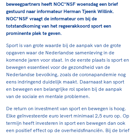
TeamNL Academie Kalender
beweegpartners heeft NOC*NSF woensdag een brief
Veilige en integere sport
Sportonderzoek
gestuurd naar informateur Herman Tjeenk Willink.
Diversiteit en inclusie
NOC*NSF vraagt de informateur om bij de
Sportakkoord II
Gezonde sportomgeving
Kennisaanbod TeamNL Experts
totstandkoming van het regeerakkoord sport een
Duurzaamheid
TeamNL Sport Science Centre
prominente plek te geven.
Bekwaam sportkader
Game Changer
Sport is van grote waarde bij de aanpak van de grote
Vitale clubs en bestuurlijk kader
TeamNL kids
opgaven waar de Nederlandse samenleving in de
Olympische Spelen LA28
Olympische geschiedenis
komende jaren voor staat. In de eerste plaats is sport en
Paralympische Spelen LA28
bewegen essentieel voor de gezondheid van de
Sportmatch
Europese Spelen Istanbul 2027
Nederlandse bevolking, zoals de coronapandemie nog
Clubacties
Nieuwspagina
eens indringend duidelijk maakt. Daarnaast kan sport
Handboek Wet- en Regelgeving
en bewegen een belangrijke rol spelen bij de aanpak
Columns
Topsportbeleid
van de sociale en mentale problemen.
Opleidingen en trainingen
Topsportfinanciering
De return on investment van sport en bewegen is hoog.
Maatschappelijke waarde topsport
Elke geïnvesteerde euro levert minimaal 2,5 euro op. Op
High5 Stappenplan
Top teamsportcompetities
Sport gaat niet vanzelf
termijn heeft investeren in sport een bewegen dan ook
Ruimte voor sport
een positief effect op de overheidsfinanciën. Bij de brief