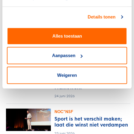
voor een sterke provincie
6 juli 2026
Details tonen
NOC*NSF
Frankrijk kiest voor Thialf:
Alles toestaan
olympisch schaatsen 2030 in
Heerenveen
29 juni 2026
Aanpassen
NOC*NSF
NOC*NSF sluit zich aan bij
Weigeren
wereldwijd Sports for Nature
Framework
24 juni 2026
NOC*NSF
Sport is het verschil maken;
laat die winst niet verdampen
23 juni 2026