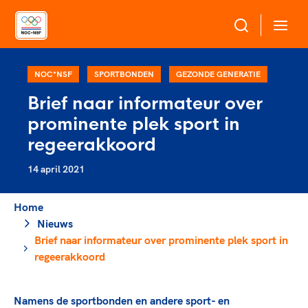
Over NOC*NSF
NOC*NSF
SPORTBONDEN
GEZONDE GENERATIE
Brief naar informateur over
Sportagenda 2032
prominente plek sport in
Sportdeelname
Leden
regeerakkoord
Algemene Vergadering
14 april 2021
Bonden en professionals in de sport
Topsport
Raad van Toezicht en Bestuur
Beleidsmedewerkers
Merkbescherming NOC*NSF
Home
Clubbestuurders
Nieuws
Voor talentvolle sporters
Voor bonden
Coördinatoren en opleiders
Brief naar informateur over prominente plek sport in
Atletencommissie
Onze partners
Trainer-coaches
regeerakkoord
Paralympische Talentdag
Geven aan Sport
Officials
Pers
Namens de sportbonden en andere sport- en