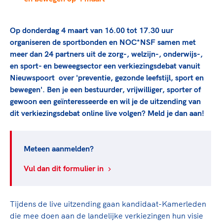
TeamNL Academie Kalender
Veilige en integere sport
Sportonderzoek
Diversiteit en inclusie
Op donderdag 4 maart van 16.00 tot 17.30 uur
Sportakkoord II
Gezonde sportomgeving
Kennisaanbod TeamNL Experts
organiseren de sportbonden en NOC*NSF samen met
Duurzaamheid
TeamNL Sport Science Centre
meer dan 24 partners uit de zorg-, welzijn-, onderwijs-,
Bekwaam sportkader
en sport- en beweegsector een verkiezingsdebat vanuit
Game Changer
Nieuwspoort over 'preventie, gezonde leefstijl, sport en
Vitale clubs en bestuurlijk kader
TeamNL kids
Olympische Spelen LA28
bewegen'. Ben je een bestuurder, vrijwilliger, sporter of
Olympische geschiedenis
gewoon een geïnteresseerde en wil je de uitzending van
Paralympische Spelen LA28
dit verkiezingsdebat online live volgen? Meld je dan aan!
Sportmatch
Europese Spelen Istanbul 2027
Clubacties
Nieuwspagina
Handboek Wet- en Regelgeving
Columns
Meteen aanmelden?
Topsportbeleid
Opleidingen en trainingen
Topsportfinanciering
Vul dan dit formulier in
Maatschappelijke waarde topsport
High5 Stappenplan
Top teamsportcompetities
Sport gaat niet vanzelf
Tijdens de live uitzending gaan kandidaat-Kamerleden
Ruimte voor sport
die mee doen aan de landelijke verkiezingen hun visie