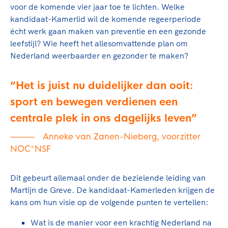
Clubondersteuning
Sport verenigt. Op sportclubs, pleintjes, tijdens
De TeamNL Academie
voor de komende vier jaar toe te lichten. Welke
een rondje fietsen, door samen te skaten of naar
Beroepskrachten
kandidaat-Kamerlid wil de komende regeerperiode
de sportschool te gaan. Door samen te juichen
De TeamNL Academie biedt een leer- en
écht werk gaan maken van preventie en een gezonde
voor Sifan Hassan, Rico Verhoeven, Diede de
ontwikkelprogramma voor de volgende functies
leefstijl? Wie heeft het allesomvattende plan om
Samen voor een veilige
Groot en het Nederlands Elftal. Of met trots te
binnen TeamNL programma's: experts, coaches,
Nederland weerbaarder en gezonder te maken?
sportomgeving
genieten van de karatewedstrijd van je dochter,
bestuurders, (technisch) directeuren, managers en
de halve marathon van je moeder of de
toekomstig kader.
Het is juist nu duidelijker dan ooit:
Voor welk gedrag staat de club? Wat mag wel
hockeywedstrijd van je buurjongen.
langs de lijn, in de kleedkamer, kantine en online?
sport en bewegen verdienen een
Lees verder
Lees verder
En wat mag vooral niet? Een gedragscode geeft
centrale plek in ons dagelijks leven
hier richting aan en is dus een belangrijk
onderdeel van het clubbeleid rondom gewenst en
Anneke van Zanen-Nieberg, voorzitter
ongewenst gedrag.
NOC*NSF
Lees verder
Dit gebeurt allemaal onder de bezielende leiding van
Martijn de Greve. De kandidaat-Kamerleden krijgen de
kans om hun visie op de volgende punten te vertellen:
Wat is de manier voor een krachtig Nederland na